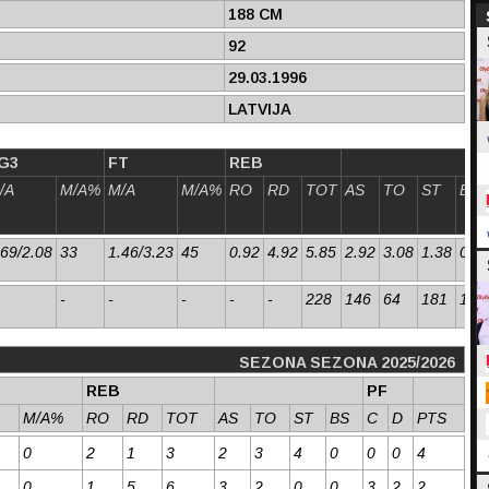
188 CM
92
29.03.1996
LATVIJA
G3
FT
REB
/A
M/A%
M/A
M/A%
RO
RD
TOT
AS
TO
ST
BS
.69/2.08
33
1.46/3.23
45
0.92
4.92
5.85
2.92
3.08
1.38
0.3
-
-
-
-
-
228
146
64
181
151
SEZONA SEZONA 2025/2026
REB
PF
M/A%
RO
RD
TOT
AS
TO
ST
BS
C
D
PTS
0
2
1
3
2
3
4
0
0
0
4
0
1
5
6
3
2
0
0
3
2
2