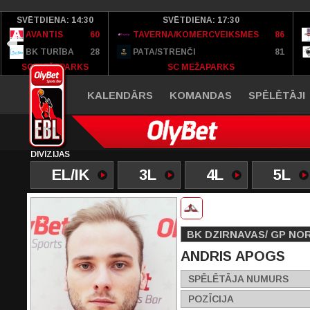
SVĒTDIENA: 14:30
SVĒTDIENA: 17:30
AVANTIS
60
TAVERNA/KOMERCVEIKSMES
86
BK TURĪBA
28
PATA/STRENČI
81
SC MEŽAPARKS
SC MEŽAPARKS
KALENDĀRS
KOMANDAS
SPĒLĒTĀJI
DIVĪZIJAS
EL/IK
3L
4L
5L
BK DZIRNAVAS/ GP NO
ANDRIS APOGS
SPĒLĒTĀJA NUMURS
POZĪCIJA