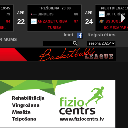
 19:45
TREŠDIENA: 20:00
PIEKTDIENA: 1
APR
APR
79
BINDERS
88
BK TURĪBA
22
24
84
ANZĀĢE/TURĪBA
97
BS JUGLA
SK.
TURĪBA
SC MEŽAPAR
Ieiet
Reģistrēties
R MUMS