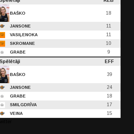
Spēlētāji
REB
18
BAŠKO
11
JANSONE
11
VASIĻENOKA
10
SKROMANE
9
GRABE
Spēlētāji
EFF
39
BAŠKO
24
JANSONE
18
GRABE
17
SMILGDRĪVA
15
VEINA
witter