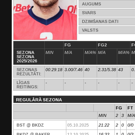
AUGUMS
SVARS
DZIMŠANAS DATI
VALSTS
FG
FG2
F
SEZONA
MIN
M/A
M/A%
M/A
M/A%
M
SEZONA
2025/2026
SEZONAS
00:29:18
3.00/7.46
40
2.31/5.38
43
0
REZULTĀTI:
LĪGAS
-
-
-
-
-
-
REITINGS:
REGULĀRĀ SEZONA
FG
FT
MIN
2
3
M/A
BST @ BKDZ
05.10.2025
21:22
2
0
0/0
BKDZ @ BAKER
12.10.2025
16:32
1
0
0/2