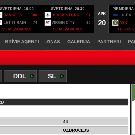
SVĒTDIENA: 19:00
SVĒTDIENA: 20:30
PIRMDIENA:
APR
BANKETS
100
BLACK STORK
91
LU-BA
20
LET IT RAIN
74
VIRGIN CITY
80
ASK
SC MEŽAPARKS
SC MEŽAPARKS
TEIKAS V
BRĪVIE AĢENTI
ZIŅAS
GALERIJA
PARTNERI
PA
DDL
SL
RD
44
UZBRUCĒJS