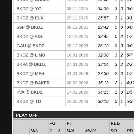
BKDZ @ YG
08.11.2025
34:39
3
0
0/0
BKDZ @ EUK
29.11.2025
25:57
3
1
0/1
SSP @ BKDZ
06.12.2025
29:42
5
0
0/0
BKDZ @ ADL
13.12.2025
33:45
0
2
1/2
GAU @ BKDZ
20.12.2025
26:12
0
0
0/0
BKDZ @ LIMB
10.01.2026
32:38
3
2
5/7
BKPA @ BKDZ
24.01.2026
33:04
3
2
2/2
BKDZ @ MEH
31.01.2026
27:30
2
0
1/2
BKDZ @ BAKER
08.02.2026
35:12
2
1
4/1
PVA @ BKDZ
14.02.2026
34:15
1
0
1/5
BKDZ @ TD
22.02.2026
30:18
5
1
5/9
PLAY OFF
FG
FT
REB
MIN
2
3
M/A
M/A%
RO
RD