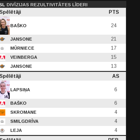
SL
DIVĪZIJAS REZULTIVITĀTES LĪDERI
Spēlētāji
PTS
24
BAŠKO
21
JANSONE
PF
17
MŪRNIECE
C
D
EFF
PTS
15
VEINBERGA
13
JANSONE
1
1.62
2.23
9.31
8.15
Spēlētāji
AS
-
-
264
279
6
LAPSIŅA
6
BAŠKO
4
SKROMANE
4
SMILGDRĪVA
4
LEJA