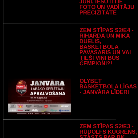
JURI, IESŪTĪTIE
FOTO UN VADĪTĀJU
PRECIZITĀTE
ZEM STĪPAS S2/E4 -
RIHARDA UN MIKA
DUELIS,
BASKETBOLA
PAVASARIS UN VAI
TIEŠI VIŅI BŪS
ČEMPIONI?!
OLYBET
BASKETBOLA LĪGAS
- JANVĀRA LĪDERI
ZEM STĪPAS S2/E3 -
RŪDOLFS KUGRĒNS,
STĀSTS PAR BK