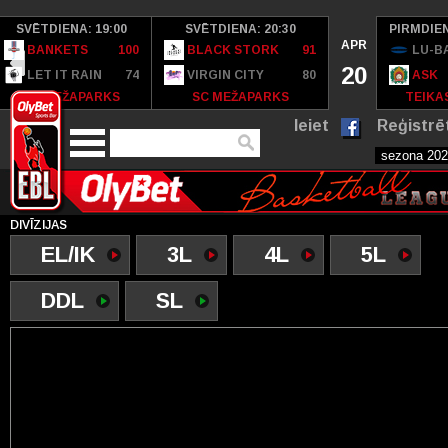
SVĒTDIENA: 19:00
SVĒTDIENA: 20:30
PIRMDIEN
APR
BANKETS
100
BLACK STORK
91
LU-B
20
LET IT RAIN
74
VIRGIN CITY
80
ASK
SC MEŽAPARKS
SC MEŽAPARKS
TEIKAS
Ieiet
Reģistrē
DIVĪZIJAS
EL/IK
3L
4L
5L
DDL
SL