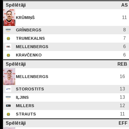
Spēlētāji
AS
11
KRŪMIŅŠ
8
GRĪNBERGS
7
TRUMEKALNS
6
MELLENBERGS
6
KRAVČENKO
Spēlētāji
REB
16
MELLENBERGS
13
STOROSTITS
13
IĻJINS
12
MILLERS
11
STRAUTS
Spēlētāji
EFF