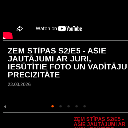
ZEM STĪPAS S2/E5 - AŠIE
JAUTĀJUMI AR JURI,
IESŪTĪTIE FOTO UN VADĪTĀJU
PRECIZITĀTE
23.03.2026
ZEM STĪPAS S2/E5 -
AŠIE JAUTĀJUMI AR