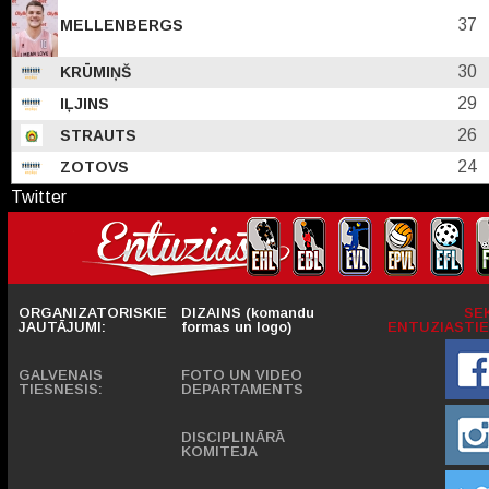
37
MELLENBERGS
30
KRŪMIŅŠ
29
IĻJINS
26
STRAUTS
24
ZOTOVS
Twitter
ORGANIZATORISKIE
DIZAINS (komandu
SE
JAUTĀJUMI:
formas un logo)
ENTUZIASTIE
GALVENAIS
FOTO UN VIDEO
TIESNESIS:
DEPARTAMENTS
DISCIPLINĀRĀ
KOMITEJA