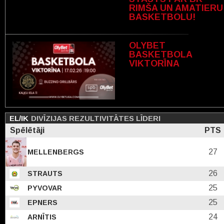
RIMŠA UN AMATIERU
BASKETBOLU!
OLYBET
BASKETBOLA
VIKTORĪNA
EL/IK
DIVĪZIJAS REZULTIVITĀTES LĪDERI
Spēlētāji
PTS
27
MELLENBERGS
26
STRAUTS
25
PYVOVAR
25
EPNERS
24
ARNĪTIS