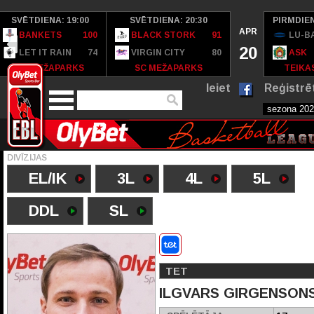
SVĒTDIENA: 19:00
SVĒTDIENA: 20:30
PIRMDIEN
APR
BANKETS
100
BLACK STORK
91
LU-B
20
LET IT RAIN
74
VIRGIN CITY
80
ASK
SC MEŽAPARKS
SC MEŽAPARKS
TEIKAS
Ieiet
Reģistrē
DIVĪZIJAS
EL/IK
3L
4L
5L
DDL
SL
TET
ILGVARS GIRGENSON