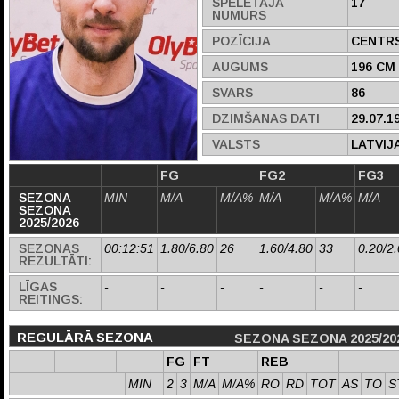
SPĒLĒTĀJA
17
NUMURS
POZĪCIJA
CENTR
AUGUMS
196 CM
SVARS
86
DZIMŠANAS DATI
29.07.1
VALSTS
LATVIJ
FG
FG2
FG3
SEZONA
MIN
M/A
M/A%
M/A
M/A%
M/A
SEZONA
2025/2026
SEZONAS
00:12:51
1.80/6.80
26
1.60/4.80
33
0.20/2
REZULTĀTI:
LĪGAS
-
-
-
-
-
-
REITINGS:
REGULĀRĀ SEZONA
SEZONA SEZONA 2025/20
FG
FT
REB
MIN
2
3
M/A
M/A%
RO
RD
TOT
AS
TO
S