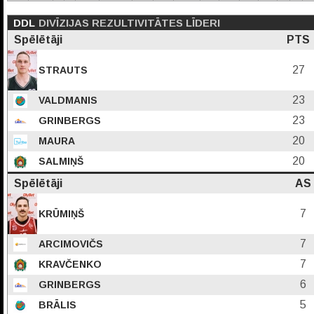
DDL
DIVĪZIJAS REZULTIVITĀTES LĪDERI
Spēlētāji
PTS
27
STRAUTS
23
VALDMANIS
23
GRINBERGS
20
MAURA
20
SALMIŅŠ
Spēlētāji
AS
7
KRŪMIŅŠ
7
ARCIMOVIČS
7
KRAVČENKO
6
GRINBERGS
5
BRĀLIS