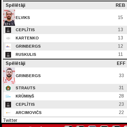
Spēlētāji
REB
15
ELVIKS
13
CEPLĪTIS
13
KARTENKO
12
GRINBERGS
11
RUSKULIS
Spēlētāji
EFF
33
GRINBERGS
31
STRAUTS
28
KRŪMIŅŠ
23
CEPLĪTIS
22
ARCIMOVIČS
Twitter