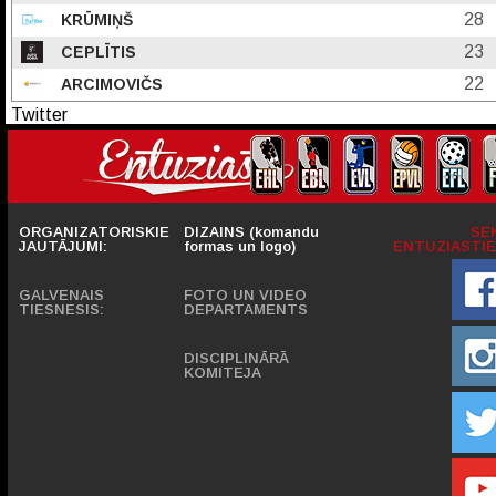
28
KRŪMIŅŠ
23
CEPLĪTIS
22
ARCIMOVIČS
Twitter
ORGANIZATORISKIE
DIZAINS (komandu
SE
JAUTĀJUMI:
formas un logo)
ENTUZIASTIE
GALVENAIS
FOTO UN VIDEO
TIESNESIS:
DEPARTAMENTS
DISCIPLINĀRĀ
KOMITEJA