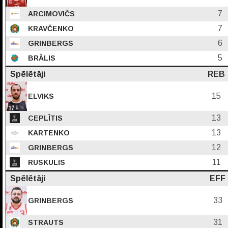
7
ARCIMOVIČS
7
KRAVČENKO
6
GRINBERGS
5
BRĀLIS
Spēlētāji
REB
15
ELVIKS
13
CEPLĪTIS
13
KARTENKO
12
GRINBERGS
11
RUSKULIS
Spēlētāji
EFF
33
GRINBERGS
31
STRAUTS