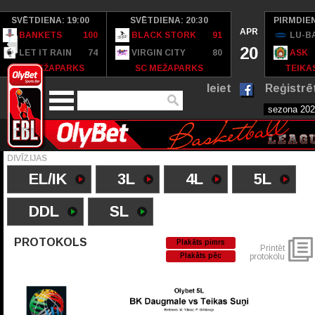
SVĒTDIENA: 19:00
SVĒTDIENA: 20:30
PIRMDIEN
APR
BANKETS
100
BLACK STORK
91
LU-B
20
LET IT RAIN
74
VIRGIN CITY
80
ASK
SC MEŽAPARKS
SC MEŽAPARKS
TEIKAS
Ieiet
Reģistrē
DIVĪZIJAS
EL/IK
3L
4L
5L
DDL
SL
PROTOKOLS
Plakāts pimrs
Printēt
Plakāts pēc
protokolu