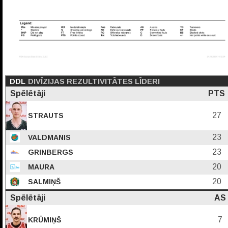
DDL
DIVĪZIJAS REZULTIVITĀTES LĪDERI
Spēlētāji
PTS
27
STRAUTS
23
VALDMANIS
23
GRINBERGS
20
MAURA
20
SALMIŅŠ
Spēlētāji
AS
7
KRŪMIŅŠ