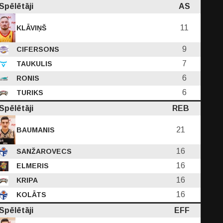
Spēlētāji
AS
11
KLĀVIŅŠ
9
CIFERSONS
7
TAUKULIS
6
RONIS
6
TURIKS
Spēlētāji
REB
21
BAUMANIS
16
SANŽAROVECS
16
ELMERIS
16
KRIPA
16
KOLĀTS
Spēlētāji
EFF