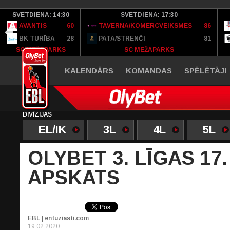
SVĒTDIENA: 14:30
SVĒTDIENA: 17:30
AVANTIS
60
TAVERNA/KOMERCVEIKSMES
86
BK TURĪBA
28
PATA/STRENČI
81
SC MEŽAPARKS
SC MEŽAPARKS
KALENDĀRS
KOMANDAS
SPĒLĒTĀJI
DIVĪZIJAS
EL/IK
3L
4L
5L
OLYBET 3. LĪGAS 17
APSKATS
EBL | entuziasti.com
19.02.2020