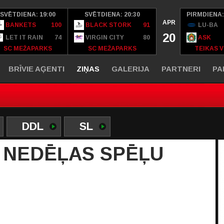
SVĒTDIENA: 19:00
SVĒTDIENA: 20:30
PIRMDIENA:
APR
BANKETS
100
BLACK STORK
91
LU-BA
20
LET IT RAIN
74
VIRGIN CITY
80
ASK
SC MEŽAPARKS
SC MEŽAPARKS
TEIKAS V
BRĪVIE AĢENTI
ZIŅAS
GALERIJA
PARTNERI
PA
DDL
SL
. NEDĒĻAS SPĒĻU