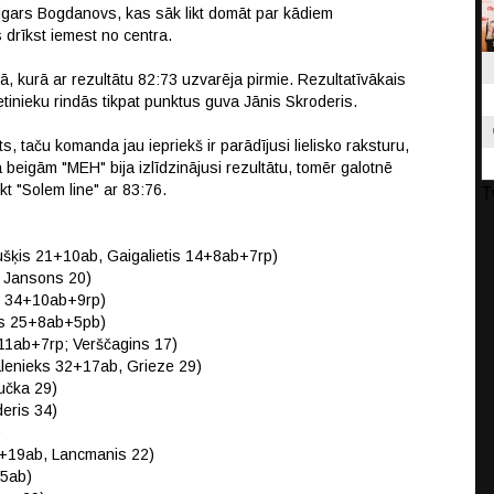
Edgars Bogdanovs, kas sāk likt domāt par kādiem
 drīkst iemest no centra.
, kurā ar rezultātu 82:73 uzvarēja pirmie. Rezultatīvākais
etinieku rindās tikpat punktus guva Jānis Skroderis.
s, taču komanda jau iepriekš ir parādījusi lielisko raksturu,
beigām "MEH" bija izlīdzinājusi rezultātu, tomēr galotnē
kt "Solem line" ar 83:76.
T
kušķis 21+10ab, Gaigalietis 14+8ab+7rp)
; Jansons 20)
s 34+10ab+9rp)
is 25+8ab+5pb)
+11ab+7rp; Verščagins 17)
Galenieks 32+17ab, Grieze 29)
učka 29)
eris 34)
)
2+19ab, Lancmanis 22)
15ab)