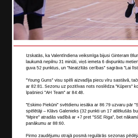
Izskatās, ka Valentīndiena veiksmīga bijusi Ginteram Blu
laukumā nepilnu 31 minūti, viņš iemeta 6 divpunktu meti
guva 52 punktus, un "Neatzītās cerības" sagrāva "Lai līst
"Young Guns" visu spēli aizvadīja piecu vīru sastāvā, tač
ar 82:81. Sezonu uz pozitīvas nots noslēdza "Kūpers" k
īpašnieci "AH Team" ar 84:48.
"Eskimo Piekūni" svētdienu iesāka ar 86:79 uzvaru pār "S
spēlētāji – Klāvs Galenieks (32 punkti un 17 atlēkušās b
"Mpire" atradās vadībā ar +7 pret "SSE Riga", bet nākamā
panākumu ar 88:60.
Pirmo zaudējumu otrajā posmā regulārās sezonas pēdējā s