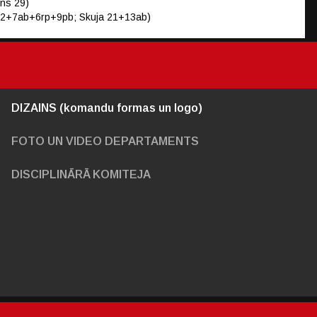
ens 29)
a 32+7ab+6rp+9pb; Skuja 21+13ab)
DIZAINS (komandu formas un logo)
FOTO UN VIDEO DEPARTAMENTS
DISCIPLINĀRĀ KOMITEJA