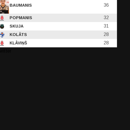
36
BAUMANIS
32
POPMANIS
31
SKUJA
28
KOLĀTS
28
KLĀVIŅŠ
witter