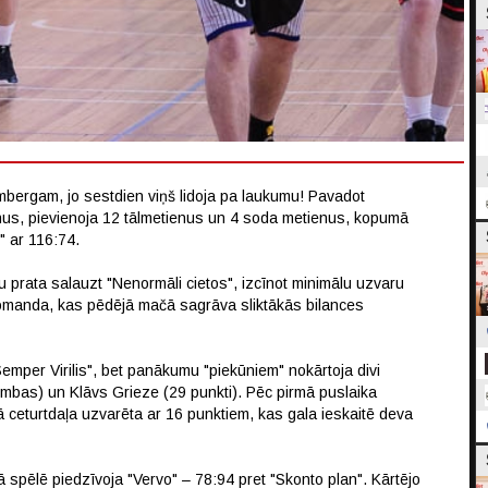
mbergam, jo sestdien viņš lidoja pa laukumu! Pavadot
enus, pievienoja 12 tālmetienus un 4 soda metienus, kopumā
" ar 116:74.
u prata salauzt "Nenormāli cietos", izcīnot minimālu uzvaru
omanda, kas pēdējā mačā sagrāva sliktākās bilances
emper Virilis", bet panākumu "piekūniem" nokārtoja divi
umbas) un Klāvs Grieze (29 punkti). Pēc pirmā puslaika
 ceturtdaļa uzvarēta ar 16 punktiem, kas gala ieskaitē deva
pēlē piedzīvoja "Vervo" – 78:94 pret "Skonto plan". Kārtējo