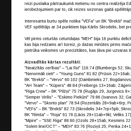
reizi puslaika pārtraukumā metienu no centra realizēja 
ierobežojumiem par to, cik reizes sezonas gaitā spēlētājs
Interesanta burtu spēle notika "VEFa" un BK "Brekši" mačā
VEF spēlētājs ar 34 punktiem bija Kārlis Skrodelis, bet pr
Vēl pirms ceturtās ceturtdaļas "MEH" bija 16 punktu deficīt
kas bija redzams arī šoreiz, jo dažas minūtes pirms mača 
pietrūka veiksmes un precizitātes, kas ļāva pie uzvaras ti
Aizvadītās kārtas rezultāti:
"Neatzītās cerības" – "Lai līst" 116:74 (Blumbergs 52; S
"Nenormāli cieti" – "Young Guns" 81:82 (Prūsis 22+16ab
BK "Brekši" – "Vervo" 60:102 (Dambinieks 27; Bogdanov
"AH Team" – "Kūpers" 48:84 (Freibergs 13+16ab; Zāģer
"Riga Crew" – BK "Pilžņi" 75:78 (Rugājs 29, Jurgevics 8
"Semper Virilis" – "Eskimo Piekūni" 79:86 (Ivanovs 32; 
"Vervo" – "Skonto plan" 78:94 (Rozentāls 28+9ab+6rp; P
"VEFs" – BK "Brekši" 82:73 (Skrodelis 34+7rp+5pb; Skrod
BK "Rimša" – "Roja" 61:76 (Lācis 29+11ab+9kļ; Veliks 17
"Mpire" – "SSE Riga" 88:60 (Ozols 28+15ab; Kesmins 2
"Solem line/OCT" – "MEH" 83:76 (Roziņš 25; Penka 24+