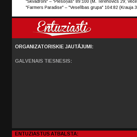
"Skvadroni" – "Plēsoņas" 89:100 (M. Terehovičs 29; Več
"Farmers Paradise" – "Veselības grupa" 104:82 (Krauj
ORGANIZATORISKIE JAUTĀJUMI:
GALVENAIS TIESNESIS:
ENTUZIASTUS ATBALSTA: