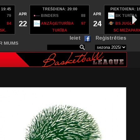
 19:45
TREŠDIENA: 20:00
PIEKTDIENA: 1
APR
APR
79
BINDERS
88
BK TURĪBA
22
24
84
ANZĀĢE/TURĪBA
97
BS JUGLA
SK.
TURĪBA
SC MEŽAPAR
Ieiet
Reģistrēties
R MUMS