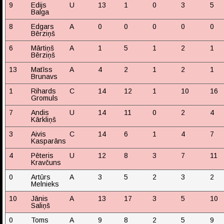
9
Edijs
U
13
1
0
3
5
Balga
8
Edgars
A
0
0
0
0
0
Bērziņš
6
Mārtiņš
A
1
5
1
2
1
Bērziņš
13
Matīss
A
4
2
1
2
1
Brunavs
1
Rihards
C
14
12
1
10
16
Gromuls
7
Andis
U
14
11
0
2
4
Kārkliņš
3
Aivis
C
14
6
1
4
7
Kasparāns
4
Pēteris
U
12
8
3
7
11
Kravčuns
0
Artūrs
A
3
5
2
3
2
Melnieks
10
Jānis
A
13
17
3
5
10
Saliņš
0
Toms
A
9
8
2
5
9