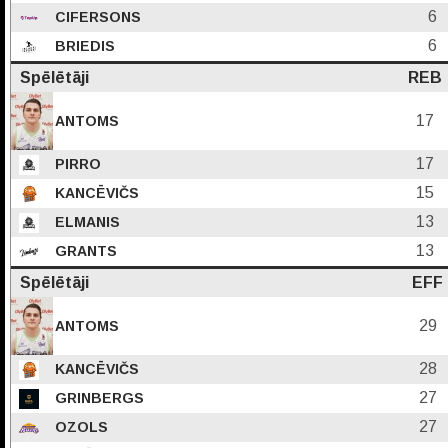
6
CIFERSONS
6
BRIEDIS
Spēlētāji
REB
17
ANTOMS
17
PIRRO
15
KANCĒVIČS
13
ELMANIS
13
GRANTS
Spēlētāji
EFF
29
ANTOMS
28
KANCĒVIČS
27
GRINBERGS
27
OZOLS