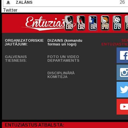
26
ZALĀNS
Twitter
ORGANIZATORISKIE
DIZAINS (komandu
SE
JAUTĀJUMI:
formas un logo)
ENTUZIASTIE
GALVENAIS
FOTO UN VIDEO
TIESNESIS:
DEPARTAMENTS
DISCIPLINĀRĀ
KOMITEJA
ENTUZIASTUS ATBALSTA: