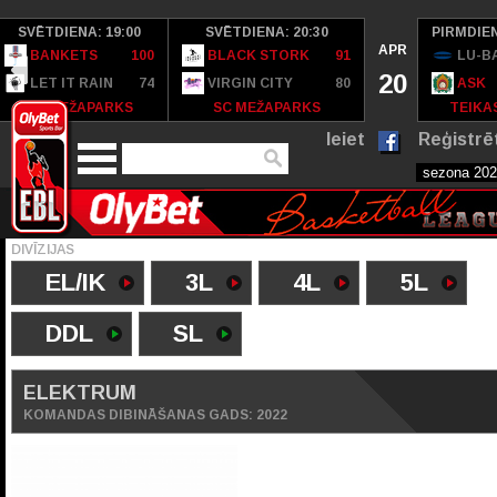
SVĒTDIENA: 19:00
SVĒTDIENA: 20:30
PIRMDIEN
APR
BANKETS
100
BLACK STORK
91
LU-B
20
LET IT RAIN
74
VIRGIN CITY
80
ASK
SC MEŽAPARKS
SC MEŽAPARKS
TEIKAS
Ieiet
Reģistrē
DIVĪZIJAS
EL/IK
3L
4L
5L
DDL
SL
ELEKTRUM
KOMANDAS DIBINĀŠANAS GADS: 2022