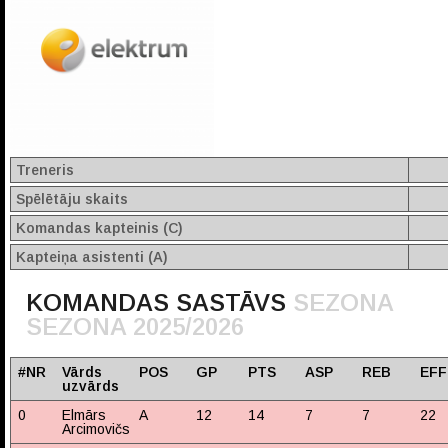
Treneris
Spēlētāju skaits
Komandas kapteinis (C)
Kapteiņa asistenti (A)
KOMANDAS SASTĀVS
SEZONA
SEZONA 2025/2026
#NR
Vārds
POS
GP
PTS
ASP
REB
EFF
uzvārds
0
Elmārs
A
12
14
7
7
22
Arcimovičs