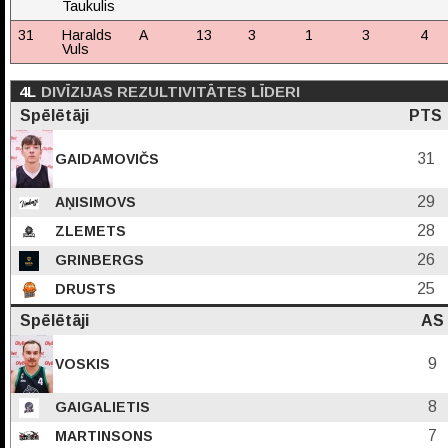
Taukulis
31
Haralds
A
13
3
1
3
4
Vuls
4L
DIVĪZIJAS REZULTIVITĀTES LĪDERI
Spēlētāji
PTS
31
GAIDAMOVIČS
29
AŅISIMOVS
28
ZLEMETS
26
GRINBERGS
25
DRUSTS
Spēlētāji
AS
9
VOSKIS
8
GAIGALIETIS
7
MARTINSONS