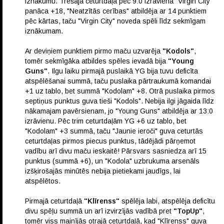
iznākumu. Trešajā ceturtdaļā pēc 9:0 izrāviena "Virgin City"
panāca +18, "Neatzītās cerības" atbildēja ar 14 punktiem
pēc kārtas, taču "Virgin City" noveda spēli līdz sekmīgam
iznākumam.
Ar deviņiem punktiem pirmo maču uzvarēja
"Kodols"
,
tomēr sekmīgāka atbildes spēles ievadā bija
"Young
Guns"
. Ilgu laiku pirmajā puslaikā YG bija tuvu deficīta
atspēlēšanai summā, taču puslaika pārtraukumā komandai
+1 uz tablo, bet summā "Kodolam" +8. Otrā puslaika pirmos
septiņus punktus guva tieši "Kodols". Nebija ilgi jāgaida līdz
nākamajam pavērsienam, jo "Young Guns" atbildēja ar 13:0
izrāvienu. Pēc trim ceturtdaļām YG +6 uz tablo, bet
"Kodolam" +3 summā, taču "Jaunie ieroči" guva ceturtās
ceturtdaļas pirmos piecus punktus, tādējādi pārņemot
vadību arī divu maču ieskaitē! Pārsvars sasniedza arī 15
punktus (summā +6), un "Kodola" uzbrukuma arsenāls
izšķirošajās minūtēs nebija pietiekami jaudīgs, lai
atspēlētos.
Pirmajā ceturtdaļā
"Klīrenss"
spēlēja labi, atspēlēja deficītu
divu spēļu summā un arī izvirzījās vadībā pret
"TopUp"
,
tomēr viss mainījās otrajā ceturtdaļā, kad "Klīrenss" guva