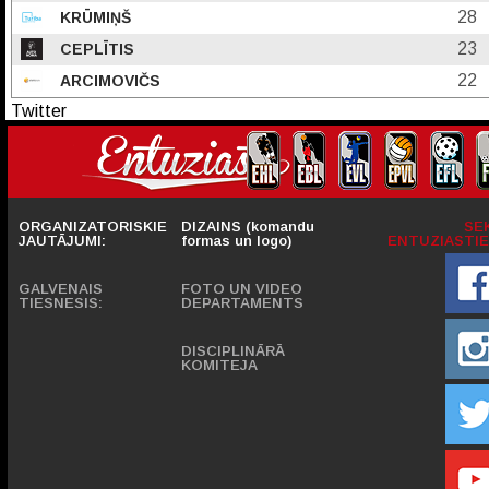
28
KRŪMIŅŠ
23
CEPLĪTIS
22
ARCIMOVIČS
Twitter
ORGANIZATORISKIE
DIZAINS (komandu
SE
JAUTĀJUMI:
formas un logo)
ENTUZIASTIE
GALVENAIS
FOTO UN VIDEO
TIESNESIS:
DEPARTAMENTS
DISCIPLINĀRĀ
KOMITEJA