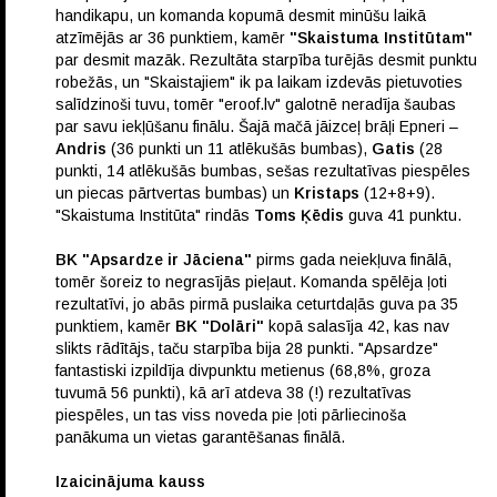
handikapu, un komanda kopumā desmit minūšu laikā
atzīmējās ar 36 punktiem, kamēr
"Skaistuma Institūtam"
par desmit mazāk. Rezultāta starpība turējās desmit punktu
robežās, un "Skaistajiem" ik pa laikam izdevās pietuvoties
salīdzinoši tuvu, tomēr "eroof.lv" galotnē neradīja šaubas
par savu iekļūšanu finālu. Šajā mačā jāizceļ brāļi Epneri –
Andris
(36 punkti un 11 atlēkušās bumbas),
Gatis
(28
punkti, 14 atlēkušās bumbas, sešas rezultatīvas piespēles
un piecas pārtvertas bumbas) un
Kristaps
(12+8+9).
"Skaistuma Institūta" rindās
Toms Ķēdis
guva 41 punktu.
BK "Apsardze ir Jāciena"
pirms gada neiekļuva finālā,
tomēr šoreiz to negrasījās pieļaut. Komanda spēlēja ļoti
rezultatīvi, jo abās pirmā puslaika ceturtdaļās guva pa 35
punktiem, kamēr
BK "Dolāri"
kopā salasīja 42, kas nav
slikts rādītājs, taču starpība bija 28 punkti. "Apsardze"
fantastiski izpildīja divpunktu metienus (68,8%, groza
tuvumā 56 punkti), kā arī atdeva 38 (!) rezultatīvas
piespēles, un tas viss noveda pie ļoti pārliecinoša
panākuma un vietas garantēšanas finālā.
Izaicinājuma kauss