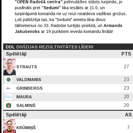
"OPEN Radošā centra"
pelnrušķītes stāsts turpinās, jo
pusfināls pret
"Sedumi"
tika iesākts ar 11:0, un
turpinājumā komanda ne uz reizi neatdeva vadības grožus.
Ļoti palīdzēja tas, ka "Sedumi" iemeta tikai divus
tālmetienus no 33. Radošie turējās priekšā, un
Armands
Jakušenoks
ar 19 punktiem ieveda komandu finālā!
DDL
DIVĪZIJAS REZULTIVITĀTES LĪDERI
Spēlētāji
PTS
27
STRAUTS
23
VALDMANIS
23
GRINBERGS
20
MAURA
20
SALMIŅŠ
Spēlētāji
AS
7
KRŪMIŅŠ