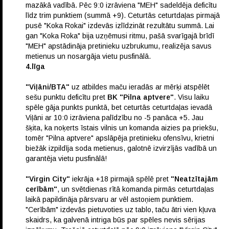
mazākā vadībā. Pēc 9:0 izrāviena "MEH" sadeldēja deficītu
līdz trim punktiem (summā +9). Ceturtās ceturtdaļas pirmajā
pusē "Koka Rokai" izdevās izlīdzināt rezultātu summā. Lai
gan "Koka Roka" bija uzņēmusi ritmu, pašā svarīgajā brīdī
"MEH" apstādināja pretinieku uzbrukumu, realizēja savus
metienus un nosargāja vietu pusfinālā.
4.līga
"Viļāni/BTA"
uz atbildes maču ieradās ar mērķi atspēlēt
sešu punktu deficītu pret
BK "Pilna aptvere"
. Visu laiku
spēle gāja punkts punktā, bet ceturtās ceturtdaļas ievadā
Viļāni ar 10:0 izrāviena palīdzību no -5 panāca +5. Jau
šķita, ka noķerts īstais vilnis un komanda aizies pa priekšu,
tomēr "Pilna aptvere" apslāpēja pretinieku ofensīvu, krietni
biežāk izpildīja soda metienus, galotnē izvirzījās vadībā un
garantēja vietu pusfinālā!
"Virgin City"
iekrāja +18 pirmajā spēlē pret
"Neatzītajām
cerībām"
, un svētdienas rītā komanda pirmās ceturtdaļas
laikā papildināja pārsvaru ar vēl astoņiem punktiem.
"Cerībām" izdevās pietuvoties uz tablo, taču ātri vien kļuva
skaidrs, ka galvenā intriga būs par spēles nevis sērijas