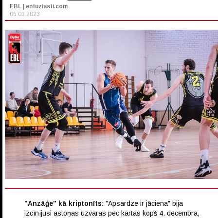
EBL | entuziasti.com
06.03.2023
"Anzāģe" kā kriptonīts:
"Apsardze ir jāciena" bija
izcīnījusi astoņas uzvaras pēc kārtas kopš 4. decembra,