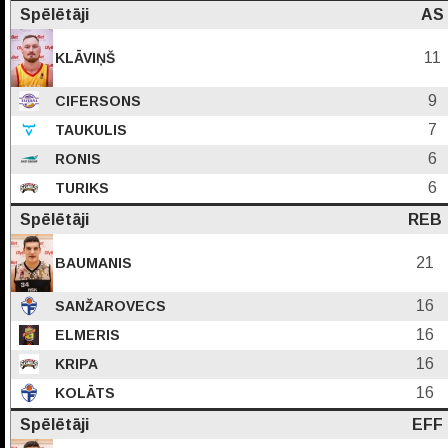
Spēlētāji
AS
11
KLĀVIŅŠ
9
CIFERSONS
7
TAUKULIS
6
RONIS
6
TURIKS
Spēlētāji
REB
21
BAUMANIS
16
SANŽAROVECS
16
ELMERIS
16
KRIPA
16
KOLĀTS
Spēlētāji
EFF