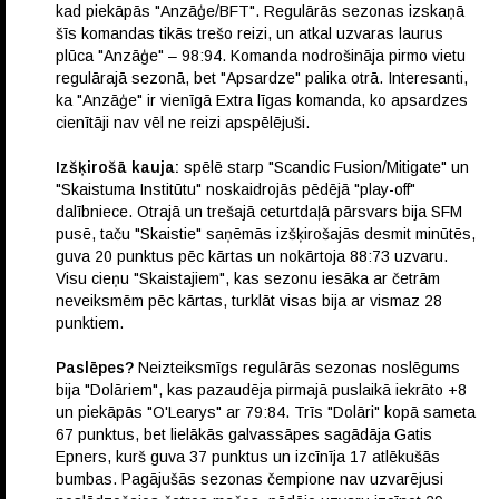
kad piekāpās "Anzāģe/BFT". Regulārās sezonas izskaņā
šīs komandas tikās trešo reizi, un atkal uzvaras laurus
plūca "Anzāģe" – 98:94. Komanda nodrošināja pirmo vietu
regulārajā sezonā, bet "Apsardze" palika otrā. Interesanti,
ka "Anzāģe" ir vienīgā Extra līgas komanda, ko apsardzes
cienītāji nav vēl ne reizi apspēlējuši.
Izšķirošā kauja:
spēlē starp "Scandic Fusion/Mitigate" un
"Skaistuma Institūtu" noskaidrojās pēdējā "play-off"
dalībniece. Otrajā un trešajā ceturtdaļā pārsvars bija SFM
pusē, taču "Skaistie" saņēmās izšķirošajās desmit minūtēs,
guva 20 punktus pēc kārtas un nokārtoja 88:73 uzvaru.
Visu cieņu "Skaistajiem", kas sezonu iesāka ar četrām
neveiksmēm pēc kārtas, turklāt visas bija ar vismaz 28
punktiem.
Paslēpes?
Neizteiksmīgs regulārās sezonas noslēgums
bija "Dolāriem", kas pazaudēja pirmajā puslaikā iekrāto +8
un piekāpās "O'Learys" ar 79:84. Trīs "Dolāri" kopā sameta
67 punktus, bet lielākās galvassāpes sagādāja Gatis
Epners, kurš guva 37 punktus un izcīnīja 17 atlēkušās
bumbas. Pagājušās sezonas čempione nav uzvarējusi