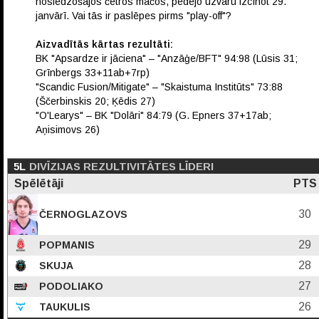
noslēdzošajos četros mačos, pēdējo uzvaru izcīnot 29.
janvārī. Vai tās ir paslēpes pirms "play-off"?
Aizvadītās kārtas rezultāti:
BK "Apsardze ir jāciena" – "Anzāģe/BFT" 94:98 (Lūsis 31;
Grīnbergs 33+11ab+7rp)
"Scandic Fusion/Mitigate" – "Skaistuma Institūts" 73:88
(Ščerbinskis 20; Ķēdis 27)
"O'Learys" – BK "Dolāri" 84:79 (G. Epners 37+17ab;
Aņisimovs 26)
5L
DIVĪZIJAS REZULTIVITĀTES LĪDERI
Spēlētāji
PTS
30
ČERNOGLAZOVS
29
POPMANIS
28
SKUJA
27
PODOLIAKO
26
TAUKULIS