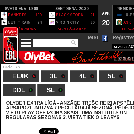
SVĒTDIENA: 19:00
SVĒTDIENA: 20:30
PIRMDIEN
APR
BANKETS
100
BLACK STORK
91
LU-B
20
LET IT RAIN
74
VIRGIN CITY
80
ASK
SC MEŽAPARKS
SC MEŽAPARKS
TEIKAS
Ieiet
Reģistrē
DIVĪZIJAS
EL/IK
3L
4L
5L
DDL
SL
OLYBET EXTRA LĪGĀ - ANZĀĢE TREŠO REIZI APSPĒL
APSARDZI UN UZVAR REGULĀRAJĀ SEZONĀ, PĒDĒJ
VIETU PLAY-OFF IZCĪNA SKAISTUMA INSTITŪTS UN
REGULĀRĀS SEZONAS 3. VIETA TIEK O LEARYS