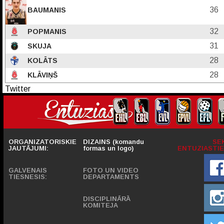
36
BAUMANIS
32
POPMANIS
31
SKUJA
28
KOLĀTS
28
KLĀVIŅŠ
Twitter
ORGANIZATORISKIE
DIZAINS (komandu
SE
JAUTĀJUMI:
formas un logo)
ENTUZIASTIE
GALVENAIS
FOTO UN VIDEO
TIESNESIS:
DEPARTAMENTS
DISCIPLINĀRĀ
KOMITEJA