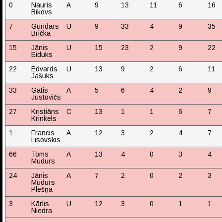
0
Nauris
A
9
13
11
6
16
Bikovs
7
Gundars
U
9
33
4
9
35
Brička
15
Jānis
U
15
23
2
9
22
Eiduks
22
Edvards
U
13
9
2
6
11
Jašuks
33
Gatis
A
5
6
4
2
9
Justovičs
27
Kristiāns
C
13
1
1
6
7
Krinkels
1
Francis
A
12
3
2
4
7
Lisovskis
66
Toms
A
13
4
0
3
4
Mudurs
24
Jānis
A
7
2
0
2
3
Mudurs-
Plešņa
3
Kārlis
U
12
3
0
1
1
Niedra