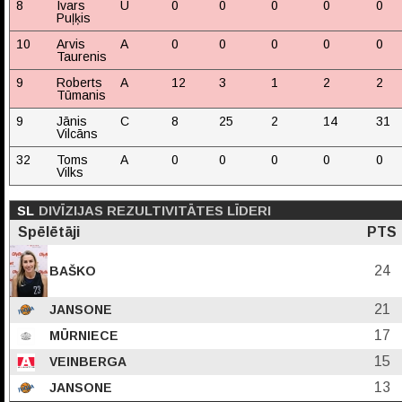
8
Ivars
U
0
0
0
0
0
Puļķis
10
Arvis
A
0
0
0
0
0
Taurenis
9
Roberts
A
12
3
1
2
2
Tūmanis
9
Jānis
C
8
25
2
14
31
Vilcāns
32
Toms
A
0
0
0
0
0
Vilks
SL
DIVĪZIJAS REZULTIVITĀTES LĪDERI
Spēlētāji
PTS
24
BAŠKO
21
JANSONE
17
MŪRNIECE
15
VEINBERGA
13
JANSONE