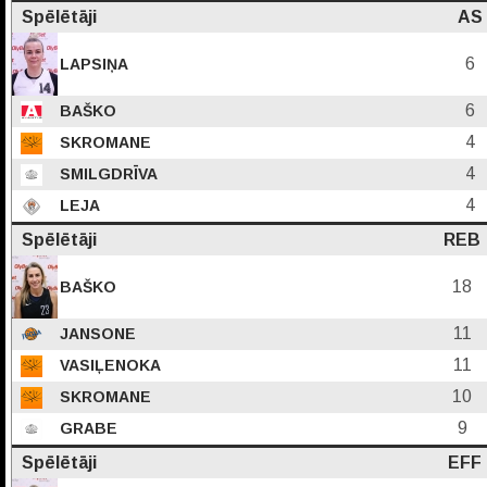
Spēlētāji
AS
6
LAPSIŅA
6
BAŠKO
4
SKROMANE
4
SMILGDRĪVA
4
LEJA
Spēlētāji
REB
18
BAŠKO
11
JANSONE
11
VASIĻENOKA
10
SKROMANE
9
GRABE
Spēlētāji
EFF