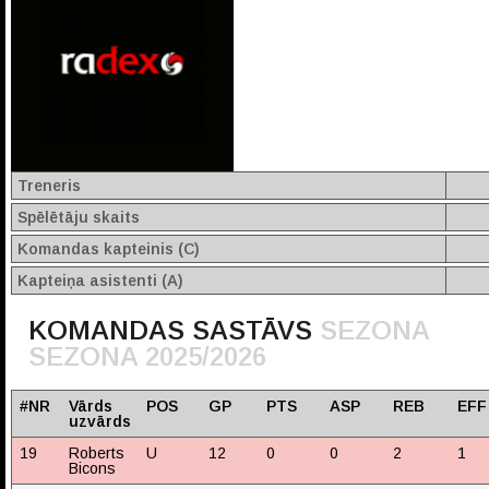
Treneris
Spēlētāju skaits
Komandas kapteinis (C)
Kapteiņa asistenti (A)
KOMANDAS SASTĀVS
SEZONA
SEZONA 2025/2026
#NR
Vārds
POS
GP
PTS
ASP
REB
EFF
uzvārds
19
Roberts
U
12
0
0
2
1
Bicons