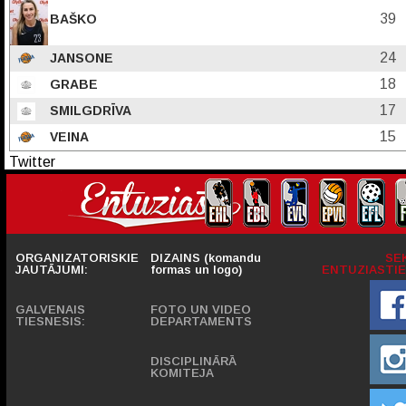
39
BAŠKO
24
JANSONE
18
GRABE
17
SMILGDRĪVA
15
VEINA
Twitter
ORGANIZATORISKIE
DIZAINS (komandu
SE
JAUTĀJUMI:
formas un logo)
ENTUZIASTIE
GALVENAIS
FOTO UN VIDEO
TIESNESIS:
DEPARTAMENTS
DISCIPLINĀRĀ
KOMITEJA