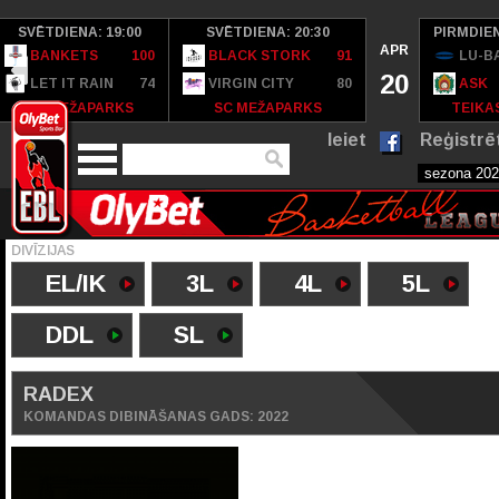
SVĒTDIENA: 19:00
SVĒTDIENA: 20:30
PIRMDIEN
APR
BANKETS
100
BLACK STORK
91
LU-B
20
LET IT RAIN
74
VIRGIN CITY
80
ASK
SC MEŽAPARKS
SC MEŽAPARKS
TEIKAS
Ieiet
Reģistrē
DIVĪZIJAS
EL/IK
3L
4L
5L
DDL
SL
RADEX
KOMANDAS DIBINĀŠANAS GADS: 2022