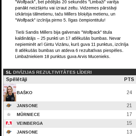
"Wolfpack", bet pēdējās 20 sekundēs "Limbaži" varēja
panākt neizšķirtu vai izraut zeltu. Vidzemes pārstāvji
izkārtoja tālmetienu, taču Millers bloķēja metienu, un
"Wolfpack" izcīnīja pirmo 5. līgas čempiontitulu!
Tieši Sandis Millers bija galvenais "Wolfpack" titula
kaldinātājs – 25 punkti un 17 atlēkušās bumbas. Nevar
nepieminēt arī Gintu Vizānu, kurš guva 11 punktus, izcīnīja
8 atlēkušās bumbas un atdeva 6 rezultatīvas piespēles.
Limbažniekiem 18 punktus guva Arvis Mucenieks.
SL
DIVĪZIJAS REZULTIVITĀTES LĪDERI
Spēlētāji
PTS
24
BAŠKO
21
JANSONE
17
MŪRNIECE
15
VEINBERGA
13
JANSONE