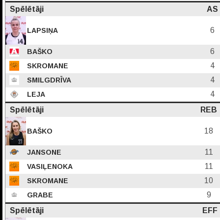
Spēlētāji
AS
6
LAPSIŅA
6
BAŠKO
4
SKROMANE
4
SMILGDRĪVA
4
LEJA
Spēlētāji
REB
18
BAŠKO
11
JANSONE
11
VASIĻENOKA
10
SKROMANE
9
GRABE
Spēlētāji
EFF