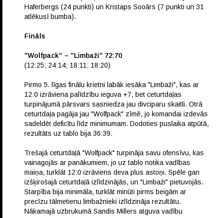
Haferbergs (24 punkti) un Kristaps Sooārs (7 punkti un 31
atlēkusī bumba).
Fināls
"Wolfpack" – "Limbaži" 72:70
(12:25; 24:14; 18:11; 18:20)
Pirmo 5. līgas finālu krietni labāk iesāka "Limbaži", kas ar
12:0 izrāviena palīdzību ieguva +7, bet ceturtdaļas
turpinājumā pārsvars sasniedza jau divciparu skaitli. Otrā
ceturtdaļa pagāja jau "Wolfpack" zīmē, jo komandai izdevās
sadeldēt deficītu līdz minimumam. Dodoties puslaika atpūtā,
rezultāts uz tablo bija 36:39.
Trešajā ceturtdaļā "Wolfpack" turpināja savu ofensīvu, kas
vainagojās ar panākumiem, jo uz tablo notika vadības
maiņa, turklāt 12:0 izrāviens deva plus astoņi. Spēle gan
izšķirošajā ceturtdaļā izlīdzinājās, un "Limbaži" pietuvojās.
Starpība bija minimāla, turklāt minūti pirms beigām ar
precīzu tālmetienu limbažnieki izlīdzināja rezultātu.
Nākamajā uzbrukumā Sandis Millers atguva vadību