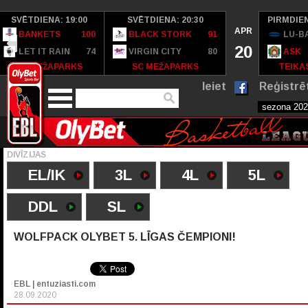
SVĒTDIENA: 19:00
SVĒTDIENA: 20:30
PIRMDIEN
APR
BANKETS
100
BLACK STORK
91
LU-B
20
LET IT RAIN
74
VIRGIN CITY
80
ASK
SC MEŽAPARKS
SC MEŽAPARKS
TEIKAS
Ieiet
Reģistrē
DIVĪZIJAS
EL/IK
3L
4L
5L
DDL
SL
WOLFPACK OLYBET 5. LĪGAS ČEMPIONI!
EBL | entuziasti.com
28.09.2020