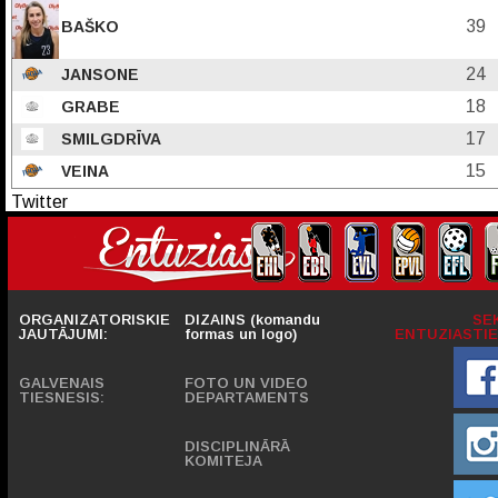
39
BAŠKO
24
JANSONE
18
GRABE
17
SMILGDRĪVA
15
VEINA
Twitter
ORGANIZATORISKIE
DIZAINS (komandu
SE
JAUTĀJUMI:
formas un logo)
ENTUZIASTIE
GALVENAIS
FOTO UN VIDEO
TIESNESIS:
DEPARTAMENTS
DISCIPLINĀRĀ
KOMITEJA