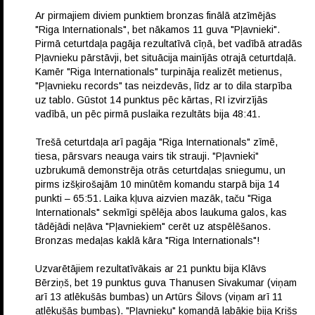
Ar pirmajiem diviem punktiem bronzas finālā atzīmējās
"Riga Internationals", bet nākamos 11 guva "Pļavnieki".
Pirmā ceturtdaļa pagāja rezultatīvā cīņā, bet vadībā atradās
Pļavnieku pārstāvji, bet situācija mainījās otrajā ceturtdaļā.
Kamēr "Riga Internationals" turpināja realizēt metienus,
"Pļavnieku records" tas neizdevās, līdz ar to dila starpība
uz tablo. Gūstot 14 punktus pēc kārtas, RI izvirzījās
vadībā, un pēc pirmā puslaika rezultāts bija 48:41.
Trešā ceturtdaļa arī pagāja "Riga Internationals" zīmē,
tiesa, pārsvars neauga vairs tik strauji. "Pļavnieki"
uzbrukumā demonstrēja otrās ceturtdaļas sniegumu, un
pirms izšķirošajām 10 minūtēm komandu starpā bija 14
punkti – 65:51. Laika kļuva aizvien mazāk, taču "Riga
Internationals" sekmīgi spēlēja abos laukuma galos, kas
tādējādi neļāva "Pļavniekiem" cerēt uz atspēlēšanos.
Bronzas medaļas kaklā kāra "Riga Internationals"!
Uzvarētājiem rezultatīvākais ar 21 punktu bija Klāvs
Bērziņš, bet 19 punktus guva Thanusen Sivakumar (viņam
arī 13 atlēkušās bumbas) un Artūrs Šilovs (viņam arī 11
atlēkušās bumbas). "Pļavnieku" komandā labākie bija Krišs