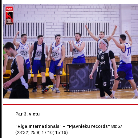
Par 3. vietu
"Riga Internationals" – "Pļavnieku records" 80:67
(23:32; 25:9; 17:10; 15:16)