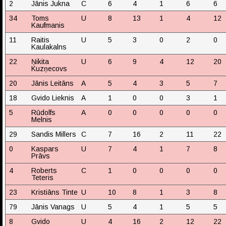
2
Jānis Jukna
C
6
4
1
6
6
34
Toms
U
8
13
1
4
12
Kaufmanis
11
Raitis
U
5
3
0
2
0
Kaulakalns
22
Ņikita
U
6
9
4
12
20
Kuzņecovs
20
Jānis Leitāns
A
5
4
3
5
7
18
Gvido Lieknis
A
1
0
0
3
1
5
Rūdolfs
A
0
0
0
0
0
Melnis
29
Sandis Millers
C
7
16
2
11
22
0
Kaspars
U
7
4
1
7
8
Prāvs
4
Roberts
C
1
0
0
0
0
Teteris
23
Kristiāns Tinte
U
10
8
1
3
8
79
Jānis Vanags
U
5
4
1
5
5
8
Gvido
U
4
16
2
12
22