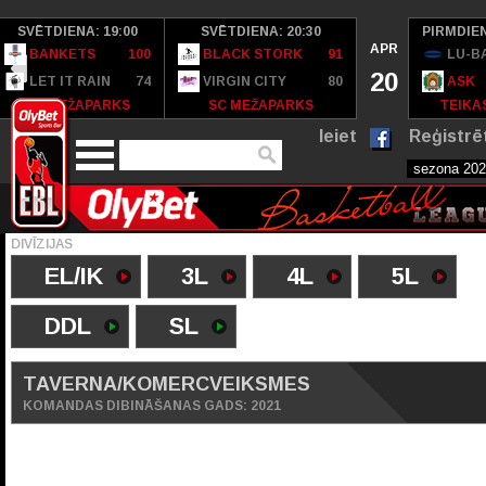
SVĒTDIENA: 19:00
SVĒTDIENA: 20:30
PIRMDIEN
APR
BANKETS
100
BLACK STORK
91
LU-B
20
LET IT RAIN
74
VIRGIN CITY
80
ASK
SC MEŽAPARKS
SC MEŽAPARKS
TEIKAS
Ieiet
Reģistrē
DIVĪZIJAS
EL/IK
3L
4L
5L
DDL
SL
TAVERNA/KOMERCVEIKSMES
KOMANDAS DIBINĀŠANAS GADS: 2021