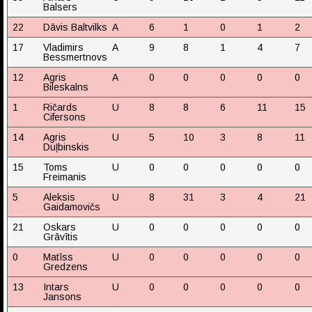
Balsers
22
Dāvis Baltvilks
A
6
1
0
1
2
17
Vladimirs
A
9
8
1
4
7
Bessmertnovs
12
Agris
A
0
0
0
0
0
Bileskalns
1
Ričards
U
8
8
6
11
15
Cifersons
14
Agris
U
5
10
3
8
11
Duļbinskis
15
Toms
U
0
0
0
0
0
Freimanis
5
Aleksis
U
8
31
3
4
21
Gaidamovičs
21
Oskars
U
0
0
0
0
0
Grāvītis
0
Matīss
U
0
0
0
0
0
Gredzens
13
Intars
U
0
0
0
0
0
Jansons