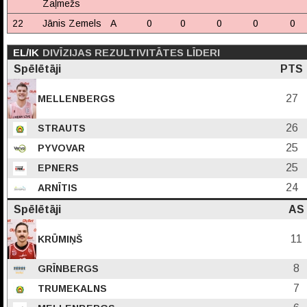
Zaļmežs
22
Jānis Zemels
A
0
0
0
0
0
EL/IK
DIVĪZIJAS REZULTIVITĀTES LĪDERI
Spēlētāji
PTS
27
MELLENBERGS
26
STRAUTS
25
PYVOVAR
25
EPNERS
24
ARNĪTIS
Spēlētāji
AS
11
KRŪMIŅŠ
8
GRĪNBERGS
7
TRUMEKALNS