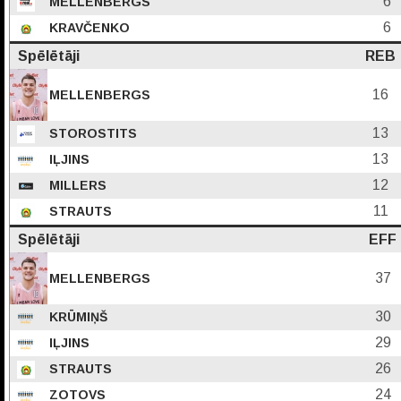
6
MELLENBERGS
6
KRAVČENKO
Spēlētāji
REB
16
MELLENBERGS
13
STOROSTITS
13
IĻJINS
12
MILLERS
11
STRAUTS
Spēlētāji
EFF
37
MELLENBERGS
30
KRŪMIŅŠ
29
IĻJINS
26
STRAUTS
24
ZOTOVS