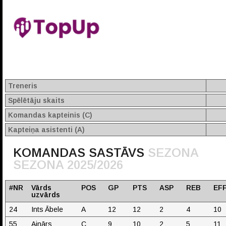
Treneris
Spēlētāju skaits
Komandas kapteinis (C)
Kapteiņa asistenti (A)
KOMANDAS SASTĀVS
SEZONA
SEZONA 2025/2026
#NR
Vārds
POS
GP
PTS
ASP
REB
EF
uzvārds
24
Ints Ābele
A
12
12
2
4
10
55
Ainārs
C
9
10
2
5
11