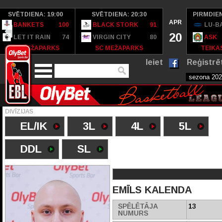
SVĒTDIENA: 19:00
SVĒTDIENA: 20:30
PIRMDIEN
APR
BANKETS
100
BLACK STORK
91
LU-B
20
LET IT RAIN
74
VIRGIN CITY
80
ASK
SC MEŽAPARKS
SC MEŽAPARKS
TEIKAS
Ieiet
Reģistrē
DIVĪZIJAS
EL/IK
3L
4L
5L
DDL
SL
EMĪLS KALENDA
SPĒLĒTĀJA
13
NUMURS