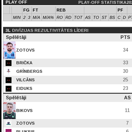
PLAY OFF
PLAY-OFF STATISTIKA20
FG
FT
REB
PF
MIN
2
3
M/A
M/A%
RO
RD
TOT
AS
TO
ST
BS
C
D
P
3L
DIVĪZIJAS REZULTIVITĀTES LĪDERI
Spēlētāji
PTS
34
ZOTOVS
33
BRIČKA
30
GRĪNBERGS
25
VILCĀNS
23
EIDUKS
Spēlētāji
AS
11
BIKOVS
7
ZOTOVS
6
PLUKSIS