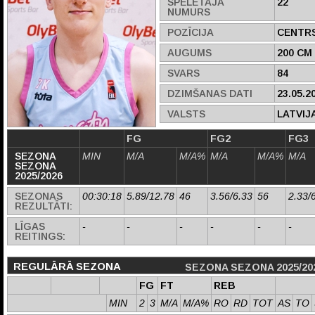
SPĒLĒTĀJA
22
NUMURS
POZĪCIJA
CENTR
AUGUMS
200 CM
SVARS
84
DZIMŠANAS DATI
23.05.2
VALSTS
LATVIJ
FG
FG2
FG3
SEZONA
MIN
M/A
M/A%
M/A
M/A%
M/A
SEZONA
2025/2026
SEZONAS
00:30:18
5.89/12.78
46
3.56/6.33
56
2.33/
REZULTĀTI:
LĪGAS
-
-
-
-
-
-
REITINGS:
REGULĀRĀ SEZONA
SEZONA SEZONA 2025/20
FG
FT
REB
MIN
2
3
M/A
M/A%
RO
RD
TOT
AS
TO