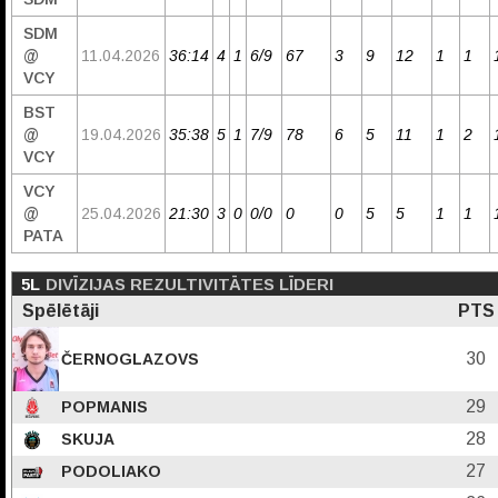
SDM
@
11.04.2026
36:14
4
1
6/9
67
3
9
12
1
1
VCY
BST
@
19.04.2026
35:38
5
1
7/9
78
6
5
11
1
2
VCY
VCY
@
25.04.2026
21:30
3
0
0/0
0
0
5
5
1
1
PATA
5L
DIVĪZIJAS REZULTIVITĀTES LĪDERI
Spēlētāji
PTS
30
ČERNOGLAZOVS
29
POPMANIS
28
SKUJA
27
PODOLIAKO