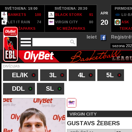
SVĒTDIENA: 19:00
SVĒTDIENA: 20:30
PIRMDIEN
APR
BANKETS
100
BLACK STORK
91
LU-B
20
LET IT RAIN
74
VIRGIN CITY
80
ASK
SC MEŽAPARKS
SC MEŽAPARKS
TEIKAS
Ieiet
Reģistrē
DIVĪZIJAS
EL/IK
3L
4L
5L
DDL
SL
VIRGIN CITY
GUSTAVS ŽEBERS