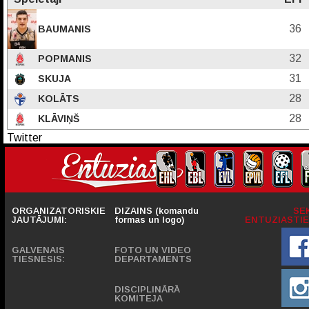
36
BAUMANIS
32
POPMANIS
31
SKUJA
28
KOLĀTS
28
KLĀVIŅŠ
Twitter
ORGANIZATORISKIE
DIZAINS (komandu
SE
JAUTĀJUMI:
formas un logo)
ENTUZIASTIE
GALVENAIS
FOTO UN VIDEO
TIESNESIS:
DEPARTAMENTS
DISCIPLINĀRĀ
KOMITEJA