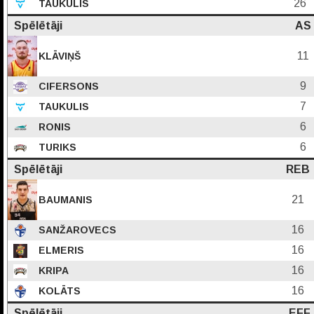
26
TAUKULIS
Spēlētāji
AS
11
KLĀVIŅŠ
9
CIFERSONS
7
TAUKULIS
6
RONIS
6
TURIKS
Spēlētāji
REB
21
BAUMANIS
16
SANŽAROVECS
16
ELMERIS
16
KRIPA
16
KOLĀTS
Spēlētāji
EFF