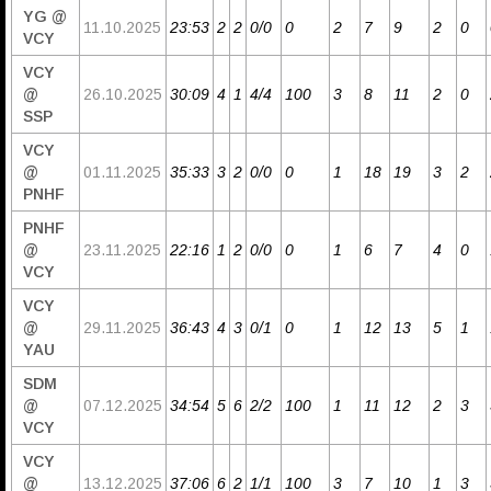
YG @
11.10.2025
23:53
2
2
0/0
0
2
7
9
2
0
VCY
VCY
@
26.10.2025
30:09
4
1
4/4
100
3
8
11
2
0
SSP
VCY
@
01.11.2025
35:33
3
2
0/0
0
1
18
19
3
2
PNHF
PNHF
@
23.11.2025
22:16
1
2
0/0
0
1
6
7
4
0
VCY
VCY
@
29.11.2025
36:43
4
3
0/1
0
1
12
13
5
1
YAU
SDM
@
07.12.2025
34:54
5
6
2/2
100
1
11
12
2
3
VCY
VCY
@
13.12.2025
37:06
6
2
1/1
100
3
7
10
1
3