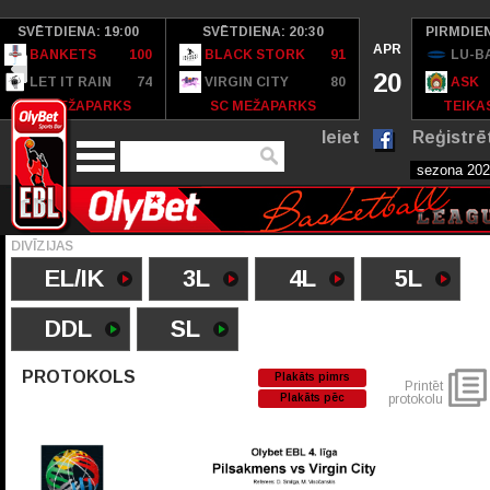
SVĒTDIENA: 19:00
SVĒTDIENA: 20:30
PIRMDIEN
APR
BANKETS
100
BLACK STORK
91
LU-B
20
LET IT RAIN
74
VIRGIN CITY
80
ASK
SC MEŽAPARKS
SC MEŽAPARKS
TEIKAS
Ieiet
Reģistrē
DIVĪZIJAS
EL/IK
3L
4L
5L
DDL
SL
PROTOKOLS
Plakāts pimrs
Printēt
Plakāts pēc
protokolu