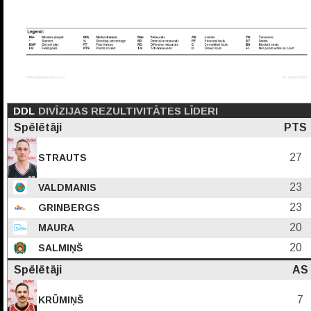
DDL
DIVĪZIJAS REZULTIVITĀTES LĪDERI
Spēlētāji
PTS
27
STRAUTS
23
VALDMANIS
23
GRINBERGS
20
MAURA
20
SALMIŅŠ
Spēlētāji
AS
7
KRŪMIŅŠ