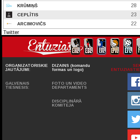
28
KRŪMIŅŠ
23
CEPLĪTIS
22
ARCIMOVIČS
Twitter
ORGANIZATORISKIE
DIZAINS (komandu
SE
JAUTĀJUMI:
formas un logo)
ENTUZIASTIE
GALVENAIS
FOTO UN VIDEO
TIESNESIS:
DEPARTAMENTS
DISCIPLINĀRĀ
KOMITEJA