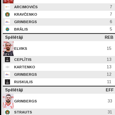
7
ARCIMOVIČS
7
KRAVČENKO
6
GRINBERGS
5
BRĀLIS
Spēlētāji
REB
15
ELVIKS
13
CEPLĪTIS
13
KARTENKO
12
GRINBERGS
11
RUSKULIS
Spēlētāji
EFF
33
GRINBERGS
31
STRAUTS