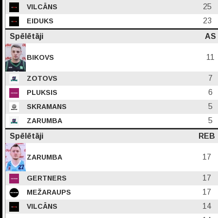
25
VILCĀNS
23
EIDUKS
Spēlētāji
AS
11
BIKOVS
7
ZOTOVS
6
PLUKSIS
5
SKRAMANS
5
ZARUMBA
Spēlētāji
REB
17
ZARUMBA
17
GERTNERS
17
MEŽARAUPS
14
VILCĀNS