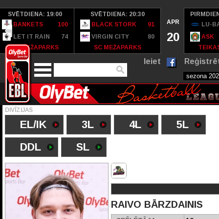
SVĒTDIENA: 19:00
SVĒTDIENA: 20:30
PIRMDIEN
APR
BANKETS
100
BLACK STORK
91
LU-B
20
LET IT RAIN
74
VIRGIN CITY
80
ASK
SC MEŽAPARKS
SC MEŽAPARKS
TEIKAS
Ieiet
Reģistrē
DIVĪZIJAS
EL/IK
3L
4L
5L
DDL
SL
RAIVO BĀRZDAINIS