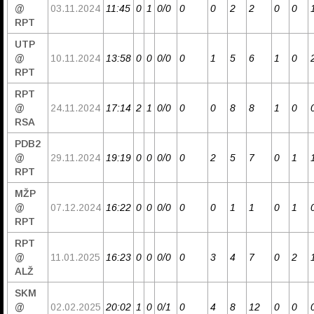
@
03.11.2024
11:45
0
1
0/0
0
0
2
2
0
0
RPT
UTP
@
10.11.2024
13:58
0
0
0/0
0
1
5
6
1
0
RPT
RPT
@
24.11.2024
17:14
2
1
0/0
0
0
8
8
1
0
RSA
PDB2
@
29.11.2024
19:19
0
0
0/0
0
2
5
7
0
1
RPT
MŽP
@
07.12.2024
16:22
0
0
0/0
0
0
1
1
0
1
RPT
RPT
@
11.01.2025
16:23
0
0
0/0
0
3
4
7
0
2
ALŽ
SKM
@
02.02.2025
20:02
1
0
0/1
0
4
8
12
0
0