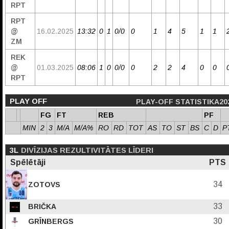
RPT
RPT
@
16.02.2025
13:32
0
1
0/0
0
1
4
5
1
1
ZM
REK
@
01.03.2025
08:06
1
0
0/0
0
2
2
4
0
0
RPT
PLAY OFF
PLAY-OFF STATISTIKA20
FG
FT
REB
PF
MIN
2
3
M/A
M/A%
RO
RD
TOT
AS
TO
ST
BS
C
D
P
3L
DIVĪZIJAS REZULTIVITĀTES LĪDERI
Spēlētāji
PTS
34
ZOTOVS
33
BRIČKA
30
GRĪNBERGS