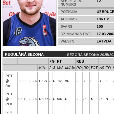
SPĒLĒTĀJA
12
NUMURS
POZĪCIJA
UZBRUCĒ
AUGUMS
196 CM
SVARS
100
DZIMŠANAS DATI
17.03.200
VALSTS
LATVIJA
REGULĀRĀ SEZONA
SEZONA SEZONA 2025/20
FG
FT
REB
MIN
2
3
M/A
M/A%
RO
RD
TOT
AS
TO
RPT
@
29.09.2024
19:21
0
0
1/2
50
2
7
9
1
1
ČIE
RPT
@
06.10.2024
18:00
0
0
0/0
0
2
8
10
0
0
REK
SLD