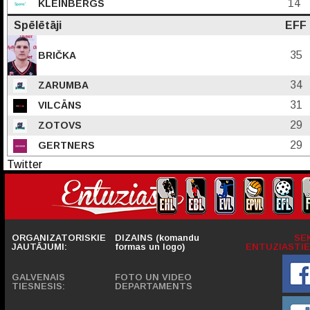
14
KLEINBERGS
Spēlētāji
EFF
35
BRIČKA
34
ZARUMBA
31
VILCĀNS
29
ZOTOVS
29
GERTNERS
Twitter
ORGANIZATORISKIE
DIZAINS (komandu
SE
JAUTĀJUMI:
formas un logo)
ENTUZIASTIE
GALVENAIS
FOTO UN VIDEO
TIESNESIS:
DEPARTAMENTS