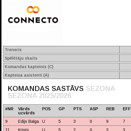
Treneris
Spēlētāju skaits
Komandas kapteinis (C)
Kapteiņa asistenti (A)
KOMANDAS SASTĀVS
SEZONA
SEZONA 2025/2026
#NR
Vārds
POS
GP
PTS
ASP
REB
EFF
uzvārds
9
Edijs Balga
U
5
3
0
9
7
11
Krists
U
5
2
0
3
3