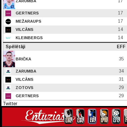
17
ZARUMBA
17
GERTNERS
17
MEŽARAUPS
14
VILCĀNS
14
KLEINBERGS
Spēlētāji
EFF
35
BRIČKA
34
ZARUMBA
31
VILCĀNS
29
ZOTOVS
29
GERTNERS
Twitter