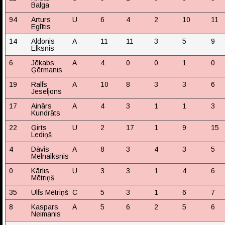
Balga
94
Arturs
U
6
4
2
10
11
Eglītis
14
Aldonis
A
11
11
3
5
9
Elksnis
6
Jēkabs
A
4
0
0
1
0
Ģērmanis
19
Ralfs
A
10
8
3
3
6
Jeseljons
17
Ainārs
A
4
3
1
1
3
Kundrāts
22
Ģirts
U
2
17
1
9
15
Lediņš
4
Dāvis
A
8
3
4
3
5
Melnalksnis
0
Kārlis
U
3
3
1
4
6
Mētriņš
35
Ulfs Mētriņš
C
5
3
1
6
7
8
Kaspars
A
5
6
2
5
6
Neimanis