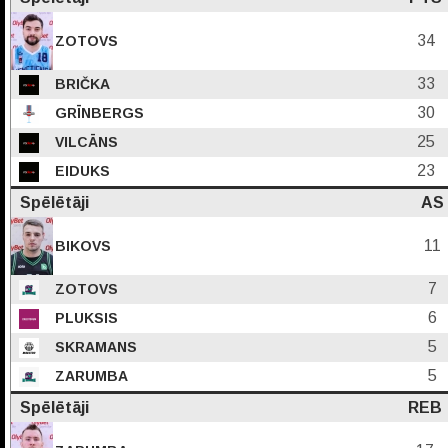
34
ZOTOVS
33
BRIČKA
30
GRĪNBERGS
25
VILCĀNS
23
EIDUKS
Spēlētāji
AS
11
BIKOVS
7
ZOTOVS
6
PLUKSIS
5
SKRAMANS
5
ZARUMBA
Spēlētāji
REB