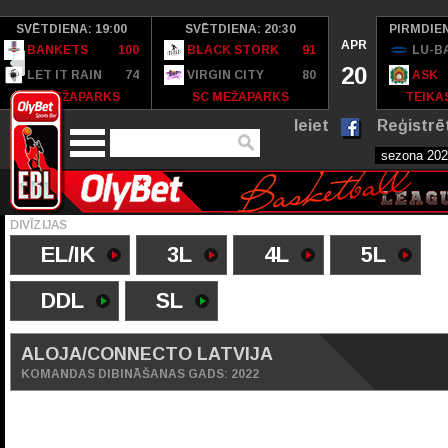
SVĒTDIENA: 19:00
SVĒTDIENA: 20:30
PIRMDIEN
APR
BANKETS
100
BLACK STORK
91
LU-B
20
LET IT RAIN
74
VIRGIN CITY
80
ASK
SC MEŽAPARKS
SC MEŽAPARKS
TEIKAS
Ieiet
Reģistrē
DIVĪZIJAS
EL/IK
3L
4L
5L
DDL
SL
ALOJA/CONNECTO LATVIJA
KOMANDAS DIBINĀŠANAS GADS: 2022