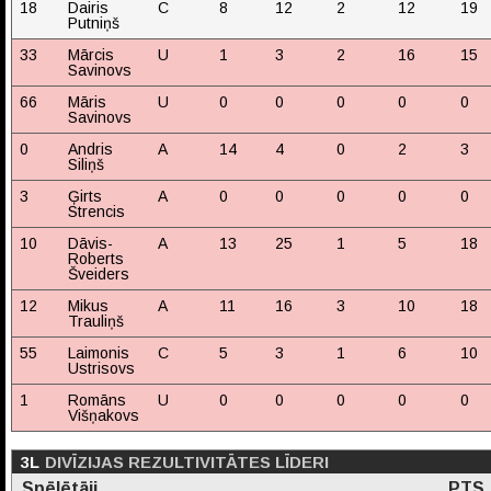
18
Dairis
C
8
12
2
12
19
Putniņš
33
Mārcis
U
1
3
2
16
15
Savinovs
66
Māris
U
0
0
0
0
0
Savinovs
0
Andris
A
14
4
0
2
3
Siliņš
3
Ģirts
A
0
0
0
0
0
Strencis
10
Dāvis-
A
13
25
1
5
18
Roberts
Šveiders
12
Mikus
A
11
16
3
10
18
Trauliņš
55
Laimonis
C
5
3
1
6
10
Ustrisovs
1
Romāns
U
0
0
0
0
0
Višņakovs
3L
DIVĪZIJAS REZULTIVITĀTES LĪDERI
Spēlētāji
PTS