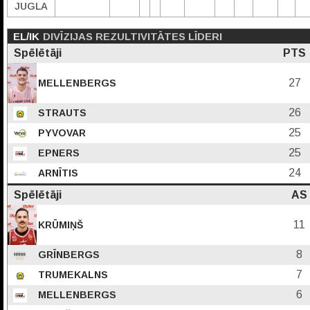
JUGLA
EL/IK
DIVĪZIJAS REZULTIVITĀTES LĪDERI
Spēlētāji
PTS
27
MELLENBERGS
26
STRAUTS
25
PYVOVAR
25
EPNERS
24
ARNĪTIS
Spēlētāji
AS
11
KRŪMIŅŠ
8
GRĪNBERGS
7
TRUMEKALNS
6
MELLENBERGS