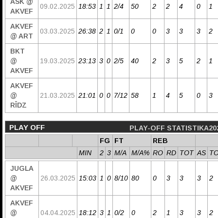
ASK @
09.02.2025
18:53
1
1
2/4
50
2
2
4
0
1
AKVEF
AKVEF
03.03.2025
26:38
2
1
0/1
0
0
3
3
3
2
@ ART
BKT
@
19.03.2025
23:13
3
0
2/5
40
2
3
5
2
1
AKVEF
AKVEF
@
21.03.2025
21:01
0
0
7/12
58
1
4
5
0
3
RĪDZ
PLAY OFF
PLAY-OFF STATISTIKA20
FG
FT
REB
MIN
2
3
M/A
M/A%
RO
RD
TOT
AS
T
JUGLA
@
26.03.2025
15:03
1
0
8/10
80
0
3
3
3
2
AKVEF
AKVEF
@
04.04.2025
18:12
3
1
0/2
0
2
1
3
3
2