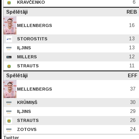
6
KRAVČENKO
Spēlētāji
REB
16
MELLENBERGS
13
STOROSTITS
13
IĻJINS
12
MILLERS
11
STRAUTS
Spēlētāji
EFF
37
MELLENBERGS
30
KRŪMIŅŠ
29
IĻJINS
26
STRAUTS
24
ZOTOVS
Twitter