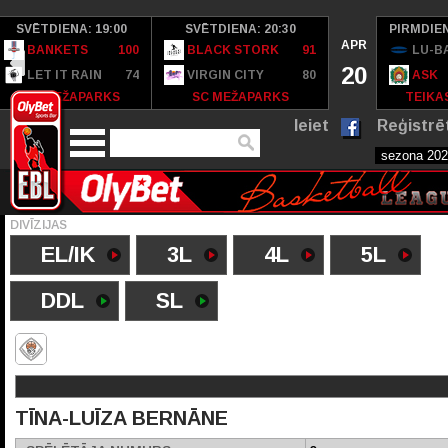
SVĒTDIENA: 19:00
SVĒTDIENA: 20:30
PIRMDIEN
APR
BANKETS
100
BLACK STORK
91
LU-B
20
LET IT RAIN
74
VIRGIN CITY
80
ASK
SC MEŽAPARKS
SC MEŽAPARKS
TEIKAS
Ieiet
Reģistrē
DIVĪZIJAS
EL/IK
3L
4L
5L
DDL
SL
TĪNA-LUĪZA BERNĀNE