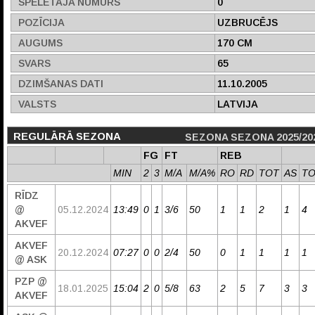
SPĒLĒTĀJA NUMURS
0
POZĪCIJA
UZBRUCĒJS
AUGUMS
170 CM
SVARS
65
DZIMŠANAS DATI
11.10.2005
VALSTS
LATVIJA
REGULĀRĀ SEZONA
SEZONA SEZONA 2025/20
FG
FT
REB
MIN
2
3
M/A
M/A%
RO
RD
TOT
AS
T
RĪDZ
@
05.12.2024
13:49
0
1
3/6
50
1
1
2
1
4
AKVEF
AKVEF
20.12.2024
07:27
0
0
2/4
50
0
1
1
1
1
@ ASK
PZP @
18.01.2025
15:04
2
0
5/8
63
2
5
7
3
3
AKVEF