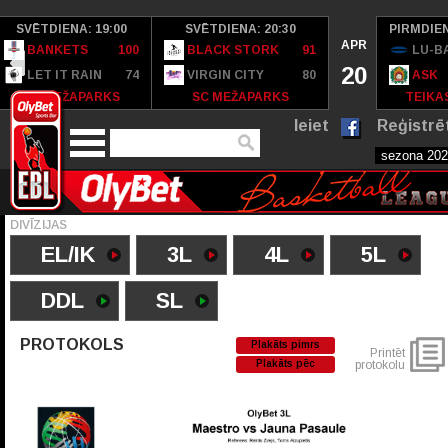
SVĒTDIENA: 19:00
SVĒTDIENA: 20:30
PIRMDIEN
APR
BANKETS
100
BLACK STORK
91
LU-B
20
LET IT RAIN
74
VIRGIN CITY
80
ASK
SC MEŽAPARKS
SC MEŽAPARKS
TEIKAS
Ieiet
Reģistrē
DIVĪZIJAS
EL/IK
3L
4L
5L
DDL
SL
PROTOKOLS
Plakāts pimrs
Printēt
Plakāts pēc
protokolu