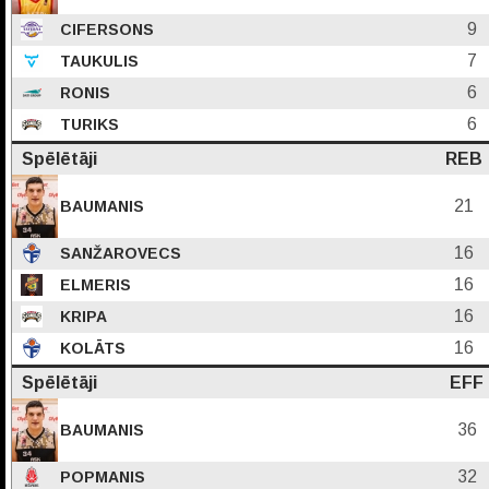
9
CIFERSONS
7
TAUKULIS
6
RONIS
6
TURIKS
Spēlētāji
REB
21
BAUMANIS
16
SANŽAROVECS
16
ELMERIS
16
KRIPA
16
KOLĀTS
Spēlētāji
EFF
36
BAUMANIS
32
POPMANIS