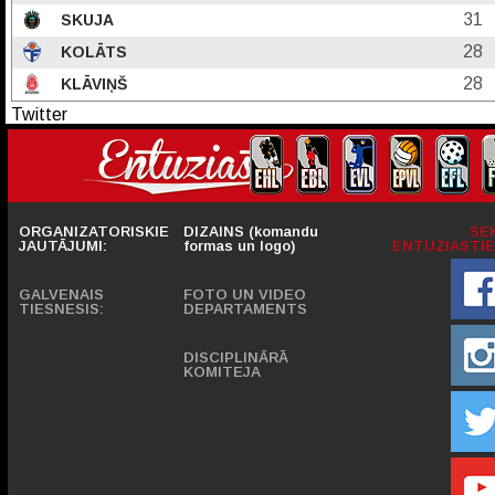
31
SKUJA
28
KOLĀTS
28
KLĀVIŅŠ
Twitter
ORGANIZATORISKIE
DIZAINS (komandu
SE
JAUTĀJUMI:
formas un logo)
ENTUZIASTIE
GALVENAIS
FOTO UN VIDEO
TIESNESIS:
DEPARTAMENTS
DISCIPLINĀRĀ
KOMITEJA