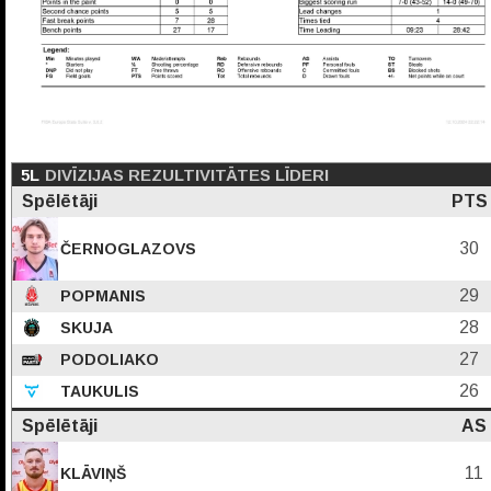
5L
DIVĪZIJAS REZULTIVITĀTES LĪDERI
Spēlētāji
PTS
30
ČERNOGLAZOVS
29
POPMANIS
28
SKUJA
27
PODOLIAKO
26
TAUKULIS
Spēlētāji
AS
11
KLĀVIŅŠ