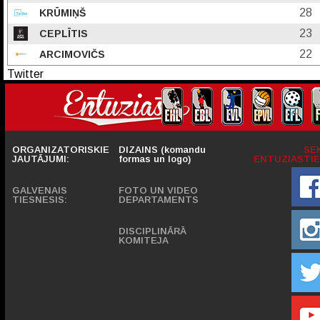
28
KRŪMIŅŠ
23
CEPLĪTIS
22
ARCIMOVIČS
Twitter
ORGANIZATORISKIE
DIZAINS (komandu
SE
JAUTĀJUMI:
formas un logo)
ENTUZIASTIE
GALVENAIS
FOTO UN VIDEO
TIESNESIS:
DEPARTAMENTS
DISCIPLINĀRĀ
KOMITEJA