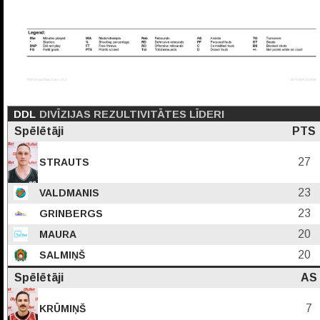
DDL
DIVĪZIJAS REZULTIVITĀTES LĪDERI
Spēlētāji
PTS
27
STRAUTS
23
VALDMANIS
23
GRINBERGS
20
MAURA
20
SALMIŅŠ
Spēlētāji
AS
7
KRŪMIŅŠ