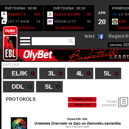
SVĒTDIENA: 19:00
SVĒTDIENA: 20:30
PIRMDIEN
APR
BANKETS
100
BLACK STORK
91
LU-B
20
LET IT RAIN
74
VIRGIN CITY
80
ASK
SC MEŽAPARKS
SC MEŽAPARKS
TEIKAS
Ieiet
Reģistrē
DIVĪZIJAS
EL/IK
3L
4L
5L
DDL
SL
PROTOKOLS
Plakāts pimrs
Printēt
Plakāts pēc
protokolu