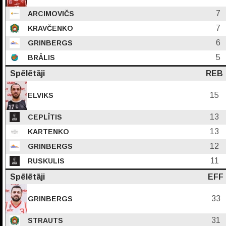
7
ARCIMOVIČS
7
KRAVČENKO
6
GRINBERGS
5
BRĀLIS
Spēlētāji
REB
15
ELVIKS
13
CEPLĪTIS
13
KARTENKO
12
GRINBERGS
11
RUSKULIS
Spēlētāji
EFF
33
GRINBERGS
31
STRAUTS