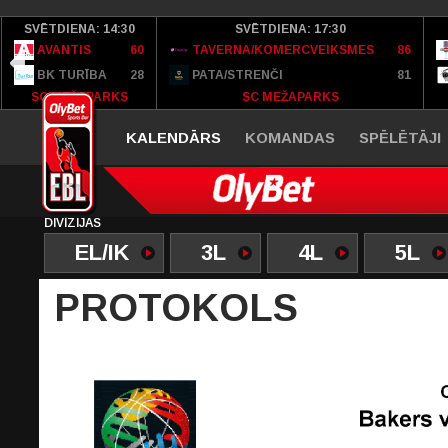
SVĒTDIENA: 14:30
SVĒTDIENA: 17:30
AVANTIS
60
TAVERNA/KOMERCVEIKSMES
86
BK TURĪBA
28
PATA/STRENČI
81
SC MEŽAPARKS
SC MEŽAPARKS
KALENDĀRS
KOMANDAS
SPĒLĒTĀJI
DIVĪZIJAS
EL/IK
3L
4L
5L
PROTOKOLS