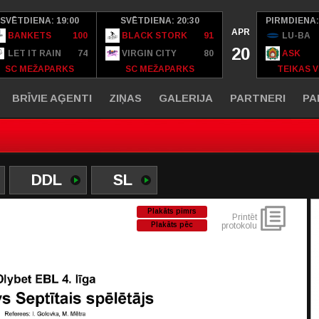
SVĒTDIENA: 19:00
SVĒTDIENA: 20:30
PIRMDIENA:
APR
BANKETS
100
BLACK STORK
91
LU-BA
20
LET IT RAIN
74
VIRGIN CITY
80
ASK
SC MEŽAPARKS
SC MEŽAPARKS
TEIKAS V
BRĪVIE AĢENTI
ZIŅAS
GALERIJA
PARTNERI
PA
DDL
SL
Plakāts pimrs
Printēt
Plakāts pēc
protokolu