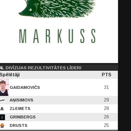
4L
DIVĪZIJAS REZULTIVITĀTES LĪDERI
Spēlētāji
PTS
31
GAIDAMOVIČS
29
AŅISIMOVS
28
ZLEMETS
26
GRINBERGS
25
DRUSTS