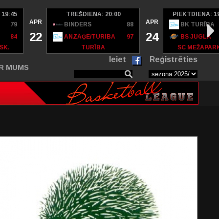
 19:45
TREŠDIENA: 20:00
PIEKTDIENA: 1
APR
APR
79
BINDERS
88
BK TURĪBA
22
24
84
ANZĀĢE/TURĪBA
97
BS JUGLA
SK.
TURĪBA
SC MEŽAPAR
Ieiet
Reģistrēties
R MUMS