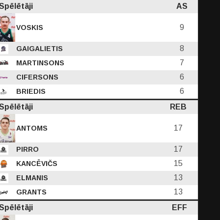
Spēlētāji
AS
9
VOSKIS
8
GAIGALIETIS
7
MARTINSONS
6
CIFERSONS
6
BRIEDIS
Spēlētāji
REB
17
ANTOMS
17
PIRRO
15
KANCĒVIČS
13
ELMANIS
13
GRANTS
Spēlētāji
EFF