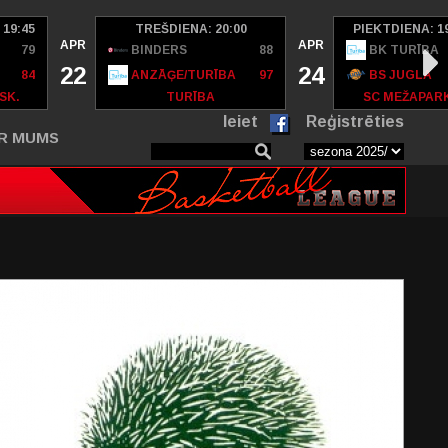
 19:45
TREŠDIENA: 20:00
PIEKTDIENA: 1
APR
APR
79
BINDERS
88
BK TURĪBA
22
24
84
ANZĀĢE/TURĪBA
97
BS JUGLA
SK.
TURĪBA
SC MEŽAPAR
Ieiet
Reģistrēties
R MUMS