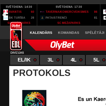
SVĒTDIENA: 14:30
SVĒTDIENA: 17:30
AVANTIS
60
TAVERNA/KOMERCVEIKSMES
86
BK TURĪBA
28
PATA/STRENČI
81
SC MEŽAPARKS
SC MEŽAPARKS
KALENDĀRS
KOMANDAS
SPĒLĒTĀJI
DIVĪZIJAS
EL/IK
3L
4L
5L
PROTOKOLS