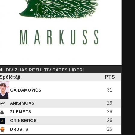
4L
DIVĪZIJAS REZULTIVITĀTES LĪDERI
Spēlētāji
PTS
31
GAIDAMOVIČS
29
AŅISIMOVS
28
ZLEMETS
26
GRINBERGS
25
DRUSTS