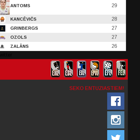
29
ANTOMS
28
KANCĒVIČS
27
GRINBERGS
27
OZOLS
26
ZALĀNS
witter
SEKO ENTUZIASTIEM!