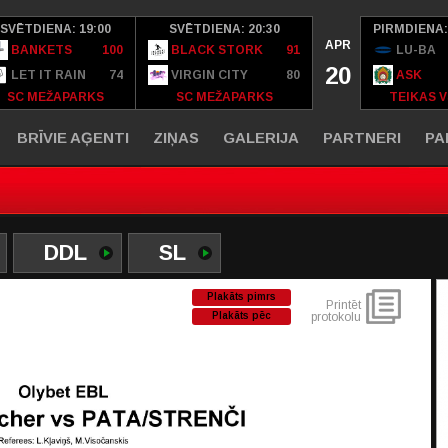
SVĒTDIENA: 19:00
SVĒTDIENA: 20:30
PIRMDIENA:
APR
BANKETS
100
BLACK STORK
91
LU-BA
20
LET IT RAIN
74
VIRGIN CITY
80
ASK
SC MEŽAPARKS
SC MEŽAPARKS
TEIKAS V
BRĪVIE AĢENTI
ZIŅAS
GALERIJA
PARTNERI
PA
DDL
SL
Plakāts pimrs
Printēt
Plakāts pēc
protokolu