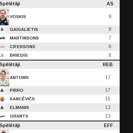
Spēlētāji
AS
9
VOSKIS
8
GAIGALIETIS
7
MARTINSONS
6
CIFERSONS
6
BRIEDIS
Spēlētāji
REB
17
ANTOMS
17
PIRRO
15
KANCĒVIČS
13
ELMANIS
13
GRANTS
Spēlētāji
EFF