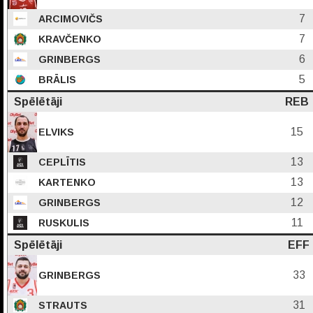
7
ARCIMOVIČS
7
KRAVČENKO
6
GRINBERGS
5
BRĀLIS
Spēlētāji
REB
15
ELVIKS
13
CEPLĪTIS
13
KARTENKO
12
GRINBERGS
11
RUSKULIS
Spēlētāji
EFF
33
GRINBERGS
31
STRAUTS