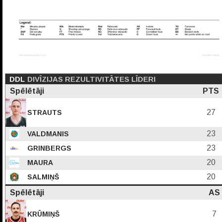
DDL
DIVĪZIJAS REZULTIVITĀTES LĪDERI
Spēlētāji
PTS
27
STRAUTS
23
VALDMANIS
23
GRINBERGS
20
MAURA
20
SALMIŅŠ
Spēlētāji
AS
7
KRŪMIŅŠ