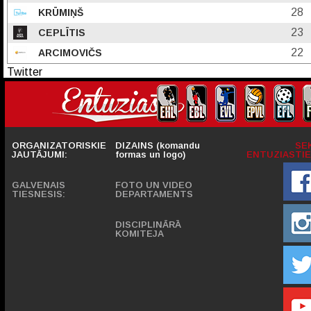
28
KRŪMIŅŠ
23
CEPLĪTIS
22
ARCIMOVIČS
Twitter
ORGANIZATORISKIE
DIZAINS (komandu
SE
JAUTĀJUMI:
formas un logo)
ENTUZIASTIE
GALVENAIS
FOTO UN VIDEO
TIESNESIS:
DEPARTAMENTS
DISCIPLINĀRĀ
KOMITEJA