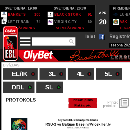
SVĒTDIENA: 19:00
SVĒTDIENA: 20:30
PIRMDIEN
APR
BANKETS
100
BLACK STORK
91
LU-B
20
LET IT RAIN
74
VIRGIN CITY
80
ASK
SC MEŽAPARKS
SC MEŽAPARKS
TEIKAS
Ieiet
Reģistrē
DIVĪZIJAS
EL/IK
3L
4L
5L
DDL
SL
PROTOKOLS
Plakāts pimrs
Printēt
Plakāts pēc
protokolu