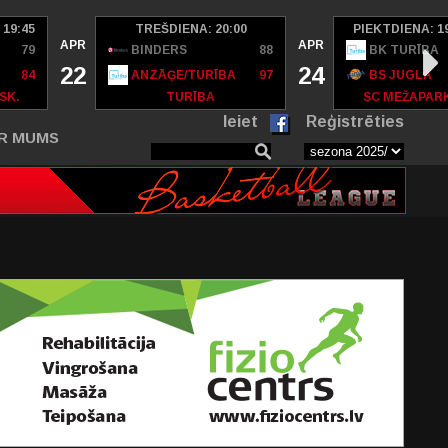
 19:45
TREŠDIENA: 20:00
PIEKTDIENA: 1
APR
APR
79
BINDERS
88
BK TURĪBA
22
24
84
ANZĀĢE/TURĪBA
97
BS JUGLA
SK.
TURĪBA
SC MEŽAPAR
Ieiet
Reģistrēties
R MUMS