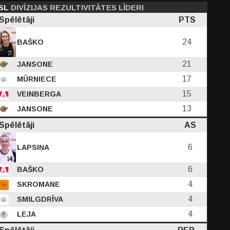
SL
DIVĪZIJAS REZULTIVITĀTES LĪDERI
Spēlētāji
PTS
24
BAŠKO
21
JANSONE
17
MŪRNIECE
15
VEINBERGA
13
JANSONE
Spēlētāji
AS
6
LAPSIŅA
6
BAŠKO
4
SKROMANE
4
SMILGDRĪVA
4
LEJA