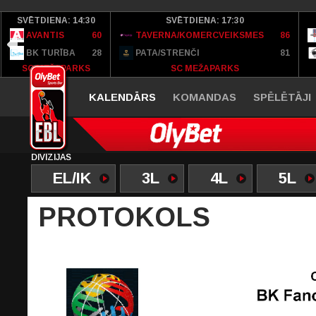
SVĒTDIENA: 14:30
SVĒTDIENA: 17:30
AVANTIS
60
TAVERNA/KOMERCVEIKSMES
86
BK TURĪBA
28
PATA/STRENČI
81
SC MEŽAPARKS
SC MEŽAPARKS
KALENDĀRS
KOMANDAS
SPĒLĒTĀJI
DIVĪZIJAS
EL/IK
3L
4L
5L
PROTOKOLS