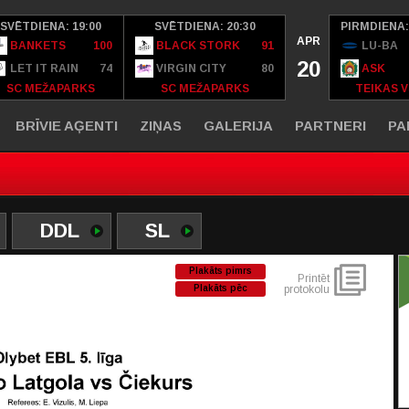
SVĒTDIENA: 19:00
SVĒTDIENA: 20:30
PIRMDIENA:
APR
BANKETS
100
BLACK STORK
91
LU-BA
20
LET IT RAIN
74
VIRGIN CITY
80
ASK
SC MEŽAPARKS
SC MEŽAPARKS
TEIKAS V
BRĪVIE AĢENTI
ZIŅAS
GALERIJA
PARTNERI
PA
DDL
SL
Plakāts pimrs
Printēt
Plakāts pēc
protokolu