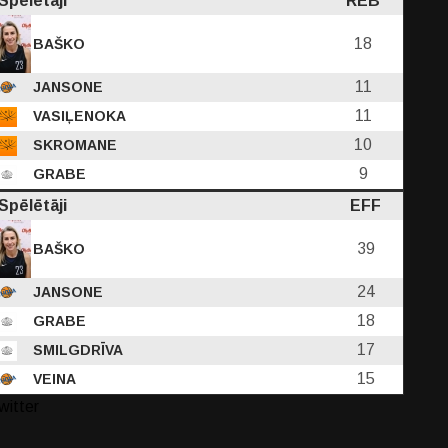
Spēlētāji
REB
18
BAŠKO
11
JANSONE
11
VASIĻENOKA
10
SKROMANE
9
GRABE
Spēlētāji
EFF
39
BAŠKO
24
JANSONE
18
GRABE
17
SMILGDRĪVA
15
VEINA
witter