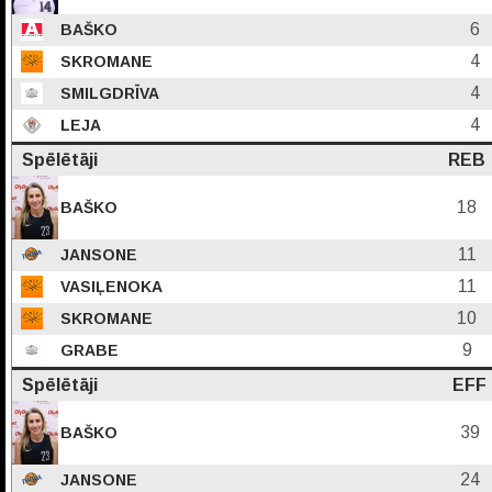
6
BAŠKO
4
SKROMANE
4
SMILGDRĪVA
4
LEJA
Spēlētāji
REB
18
BAŠKO
11
JANSONE
11
VASIĻENOKA
10
SKROMANE
9
GRABE
Spēlētāji
EFF
39
BAŠKO
24
JANSONE