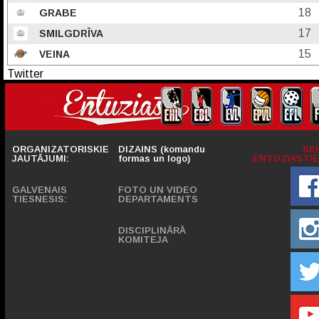
18
GRABE
17
SMILGDRĪVA
15
VEINA
Twitter
ORGANIZATORISKIE
DIZAINS (komandu
SE
JAUTĀJUMI:
formas un logo)
ENTUZIASTIE
GALVENAIS
FOTO UN VIDEO
TIESNESIS:
DEPARTAMENTS
DISCIPLINĀRĀ
KOMITEJA