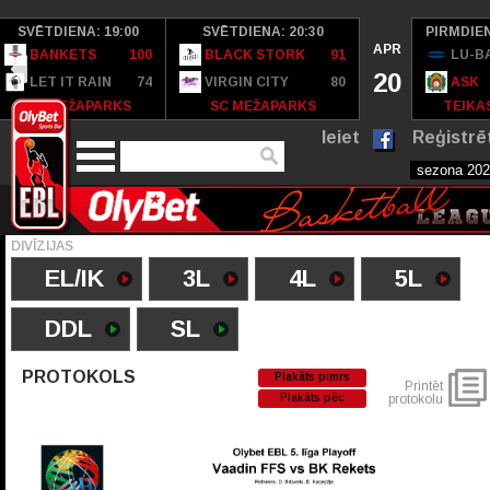
SVĒTDIENA: 19:00
SVĒTDIENA: 20:30
PIRMDIEN
APR
BANKETS
100
BLACK STORK
91
LU-B
20
LET IT RAIN
74
VIRGIN CITY
80
ASK
SC MEŽAPARKS
SC MEŽAPARKS
TEIKAS
Ieiet
Reģistrē
DIVĪZIJAS
EL/IK
3L
4L
5L
DDL
SL
PROTOKOLS
Plakāts pimrs
Printēt
Plakāts pēc
protokolu