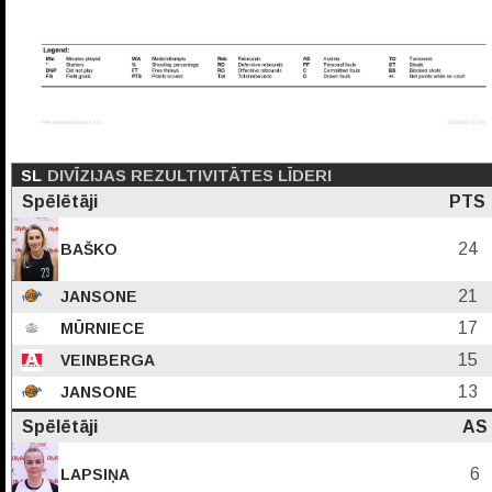
SL
DIVĪZIJAS REZULTIVITĀTES LĪDERI
Spēlētāji
PTS
24
BAŠKO
21
JANSONE
17
MŪRNIECE
15
VEINBERGA
13
JANSONE
Spēlētāji
AS
6
LAPSIŅA