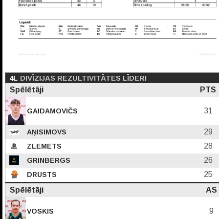
4L
DIVĪZIJAS REZULTIVITĀTES LĪDERI
Spēlētāji
PTS
31
GAIDAMOVIČS
29
AŅISIMOVS
28
ZLEMETS
26
GRINBERGS
25
DRUSTS
Spēlētāji
AS
9
VOSKIS