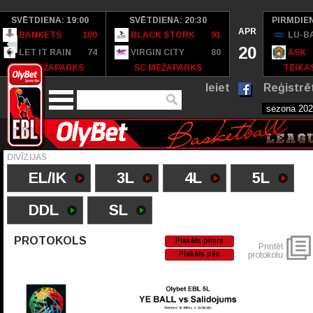
SVĒTDIENA: 19:00
SVĒTDIENA: 20:30
PIRMDIEN
APR
BANKETS
100
BLACK STORK
91
LU-B
20
LET IT RAIN
74
VIRGIN CITY
80
ASK
SC MEŽAPARKS
SC MEŽAPARKS
TEIKAS
Ieiet
Reģistrē
DIVĪZIJAS
EL/IK
3L
4L
5L
DDL
SL
PROTOKOLS
Plakāts pimrs
Printēt
Plakāts pēc
protokolu