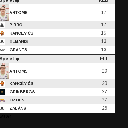
Spēlētāji
REB
17
ANTOMS
17
PIRRO
15
KANCĒVIČS
13
ELMANIS
13
GRANTS
Spēlētāji
EFF
29
ANTOMS
28
KANCĒVIČS
27
GRINBERGS
27
OZOLS
26
ZALĀNS
witter