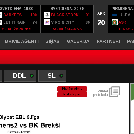
SVĒTDIENA: 19:00
SVĒTDIENA: 20:30
PIRMDIENA:
APR
BANKETS
100
BLACK STORK
91
LU-BA
20
LET IT RAIN
74
VIRGIN CITY
80
ASK
SC MEŽAPARKS
SC MEŽAPARKS
TEIKAS V
BRĪVIE AĢENTI
ZIŅAS
GALERIJA
PARTNERI
PA
DDL
SL
Plakāts pimrs
Printēt
Plakāts pēc
protokolu