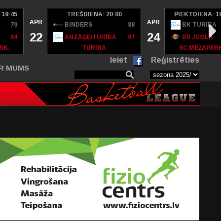
 19:45
TREŠDIENA: 20:00
PIEKTDIENA: 1
APR
APR
79
BINDERS
88
BK TURĪBA
22
24
84
ANZĀĢE/TURĪBA
97
BS JUGLA
SK.
TURĪBA
SC MEŽAPAR
Ieiet
Reģistrēties
R MUMS