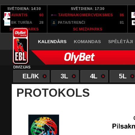
SVĒTDIENA: 14:30
SVĒTDIENA: 17:30
AVANTIS
60
TAVERNA/KOMERCVEIKSMES
86
BK TURĪBA
28
PATA/STRENČI
81
SC MEŽAPARKS
SC MEŽAPARKS
KALENDĀRS
KOMANDAS
SPĒLĒTĀJI
DIVĪZIJAS
EL/IK
3L
4L
5L
PROTOKOLS