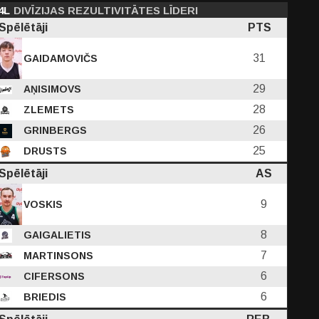
4L
DIVĪZIJAS REZULTIVITĀTES LĪDERI
Spēlētāji
PTS
31
GAIDAMOVIČS
29
AŅISIMOVS
28
ZLEMETS
26
GRINBERGS
25
DRUSTS
Spēlētāji
AS
9
VOSKIS
8
GAIGALIETIS
7
MARTINSONS
6
CIFERSONS
6
BRIEDIS