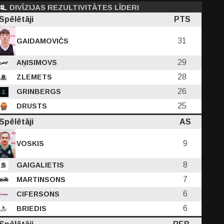
4L
DIVĪZIJAS REZULTIVITĀTES LĪDERI
Spēlētāji
PTS
31
GAIDAMOVIČS
29
AŅISIMOVS
28
ZLEMETS
26
GRINBERGS
25
DRUSTS
Spēlētāji
AS
9
VOSKIS
8
GAIGALIETIS
7
MARTINSONS
6
CIFERSONS
6
BRIEDIS