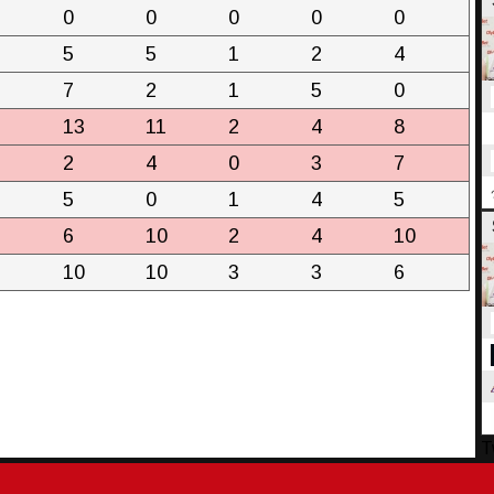
0
0
0
0
0
5
5
1
2
4
7
2
1
5
0
13
11
2
4
8
2
4
0
3
7
5
0
1
4
5
6
10
2
4
10
10
10
3
3
6
T