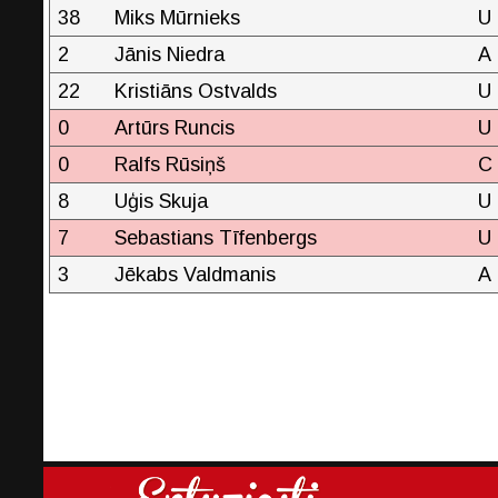
38
Miks Mūrnieks
U
2
Jānis Niedra
A
22
Kristiāns Ostvalds
U
0
Artūrs Runcis
U
0
Ralfs Rūsiņš
C
8
Uģis Skuja
U
7
Sebastians Tīfenbergs
U
3
Jēkabs Valdmanis
A