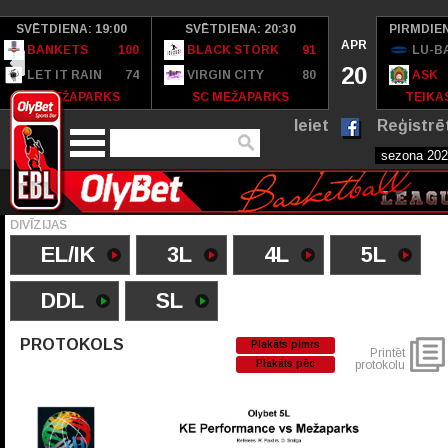
SVĒTDIENA: 19:00
SVĒTDIENA: 20:30
PIRMDIEN
APR
BANKETS
100
BLACK STORK
91
LU-B
20
LET IT RAIN
74
VIRGIN CITY
80
ASK
SC MEŽAPARKS
SC MEŽAPARKS
TEIKAS
Ieiet
Reģistrē
DIVĪZIJAS
EL/IK
3L
4L
5L
DDL
SL
PROTOKOLS
Plakāts pimrs
Printēt
Plakāts pēc
protokolu