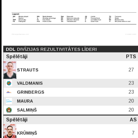
DDL
DIVĪZIJAS REZULTIVITĀTES LĪDERI
Spēlētāji
PTS
27
STRAUTS
23
VALDMANIS
23
GRINBERGS
20
MAURA
20
SALMIŅŠ
Spēlētāji
AS
7
KRŪMIŅŠ