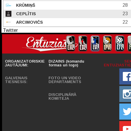
28
KRŪMIŅŠ
23
CEPLĪTIS
22
ARCIMOVIČS
Twitter
ORGANIZATORISKIE
DIZAINS (komandu
SE
JAUTĀJUMI:
formas un logo)
ENTUZIASTIE
GALVENAIS
FOTO UN VIDEO
TIESNESIS:
DEPARTAMENTS
DISCIPLINĀRĀ
KOMITEJA