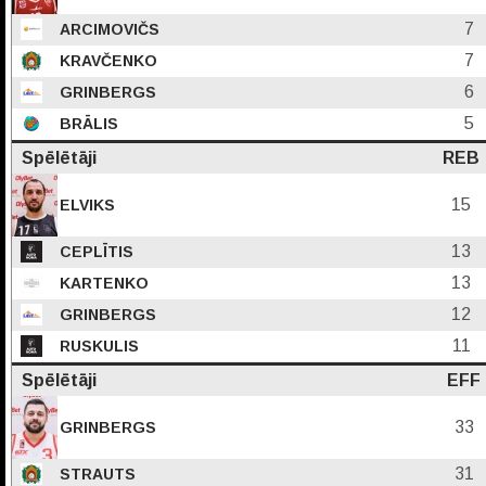
7
ARCIMOVIČS
7
KRAVČENKO
6
GRINBERGS
5
BRĀLIS
Spēlētāji
REB
15
ELVIKS
13
CEPLĪTIS
13
KARTENKO
12
GRINBERGS
11
RUSKULIS
Spēlētāji
EFF
33
GRINBERGS
31
STRAUTS