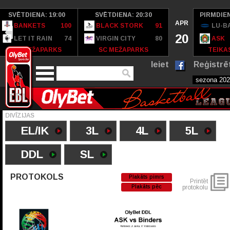
SVĒTDIENA: 19:00
SVĒTDIENA: 20:30
PIRMDIEN
APR
BANKETS
100
BLACK STORK
91
LU-B
20
LET IT RAIN
74
VIRGIN CITY
80
ASK
SC MEŽAPARKS
SC MEŽAPARKS
TEIKAS
Ieiet
Reģistrē
DIVĪZIJAS
EL/IK
3L
4L
5L
DDL
SL
PROTOKOLS
Plakāts pimrs
Printēt
Plakāts pēc
protokolu