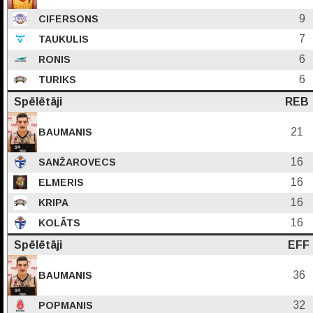
9
CIFERSONS
7
TAUKULIS
6
RONIS
6
TURIKS
Spēlētāji
REB
21
BAUMANIS
16
SANŽAROVECS
16
ELMERIS
16
KRIPA
16
KOLĀTS
Spēlētāji
EFF
36
BAUMANIS
32
POPMANIS