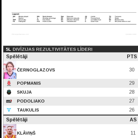
5L
DIVĪZIJAS REZULTIVITĀTES LĪDERI
Spēlētāji
PTS
30
ČERNOGLAZOVS
29
POPMANIS
28
SKUJA
27
PODOLIAKO
26
TAUKULIS
Spēlētāji
AS
11
KLĀVIŅŠ