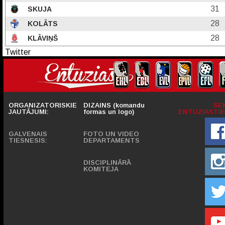
31
SKUJA
28
KOLĀTS
28
KLĀVIŅŠ
Twitter
ORGANIZATORISKIE
DIZAINS (komandu
SE
JAUTĀJUMI:
formas un logo)
ENTUZIASTIE
GALVENAIS
FOTO UN VIDEO
TIESNESIS:
DEPARTAMENTS
DISCIPLINĀRĀ
KOMITEJA