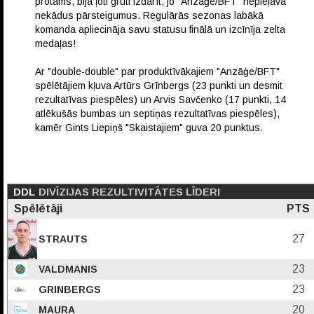
protams, bija ļoti grūti izdarīt, jo "Anzāģe/BFT" nepieļāva
nekādus pārsteigumus. Regulārās sezonas labākā
komanda apliecināja savu statusu finālā un izcīnīja zelta
medaļas!
Ar "double-double" par produktīvākajiem "Anzāģe/BFT"
spēlētājiem kļuva Artūrs Grīnbergs (23 punkti un desmit
rezultatīvas piespēles) un Arvis Savčenko (17 punkti, 14
atlēkušās bumbas un septiņas rezultatīvas piespēles),
kamēr Gints Liepiņš "Skaistajiem" guva 20 punktus.
DDL
DIVĪZIJAS REZULTIVITĀTES LĪDERI
Spēlētāji
PTS
27
STRAUTS
23
VALDMANIS
23
GRINBERGS
20
MAURA