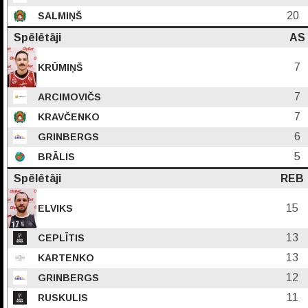
20
SALMIŅŠ
Spēlētāji
AS
7
KRŪMIŅŠ
7
ARCIMOVIČS
7
KRAVČENKO
6
GRINBERGS
5
BRĀLIS
Spēlētāji
REB
15
ELVIKS
13
CEPLĪTIS
13
KARTENKO
12
GRINBERGS
11
RUSKULIS