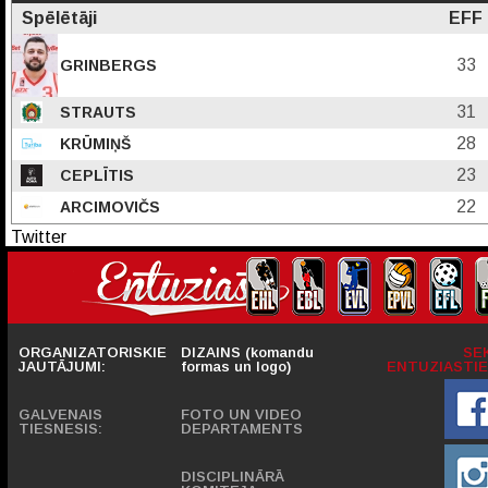
Spēlētāji
EFF
33
GRINBERGS
31
STRAUTS
28
KRŪMIŅŠ
23
CEPLĪTIS
22
ARCIMOVIČS
Twitter
ORGANIZATORISKIE
DIZAINS (komandu
SE
JAUTĀJUMI:
formas un logo)
ENTUZIASTIE
GALVENAIS
FOTO UN VIDEO
TIESNESIS:
DEPARTAMENTS
DISCIPLINĀRĀ