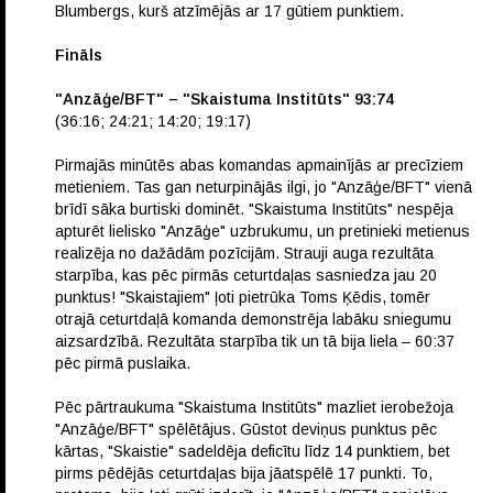
Blumbergs, kurš atzīmējās ar 17 gūtiem punktiem.
Fināls
"Anzāģe/BFT" – "Skaistuma Institūts" 93:74
(36:16; 24:21; 14:20; 19:17)
Pirmajās minūtēs abas komandas apmainījās ar precīziem
metieniem. Tas gan neturpinājās ilgi, jo "Anzāģe/BFT" vienā
brīdī sāka burtiski dominēt. "Skaistuma Institūts" nespēja
apturēt lielisko "Anzāģe" uzbrukumu, un pretinieki metienus
realizēja no dažādām pozīcijām. Strauji auga rezultāta
starpība, kas pēc pirmās ceturtdaļas sasniedza jau 20
punktus! "Skaistajiem" ļoti pietrūka Toms Ķēdis, tomēr
otrajā ceturtdaļā komanda demonstrēja labāku sniegumu
aizsardzībā. Rezultāta starpība tik un tā bija liela – 60:37
pēc pirmā puslaika.
Pēc pārtraukuma "Skaistuma Institūts" mazliet ierobežoja
"Anzāģe/BFT" spēlētājus. Gūstot deviņus punktus pēc
kārtas, "Skaistie" sadeldēja deficītu līdz 14 punktiem, bet
pirms pēdējās ceturtdaļas bija jāatspēlē 17 punkti. To,