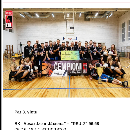
Par 3. vietu
BK "Apsardze ir Jāciena" – "RSU-2" 96:68
(26:16; 19:17; 33:13; 18:22)