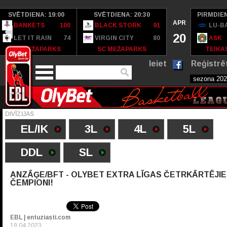
SVĒTDIENA: 19:00
SVĒTDIENA: 20:30
PIRMDIEN
APR
BANKETS
100
BLACK STORK
91
LU-B
20
LET IT RAIN
74
VIRGIN CITY
80
ASK
SC MEŽAPARKS
SC MEŽAPARKS
TEIKAS
Ieiet
Reģistrē
DIVĪZIJAS
EL/IK
3L
4L
5L
DDL
SL
ANZĀĢE/BFT - OLYBET EXTRA LĪGAS ČETRKĀRTĒJIE
ČEMPIONI!
EBL | entuziasti.com
19.04.2023