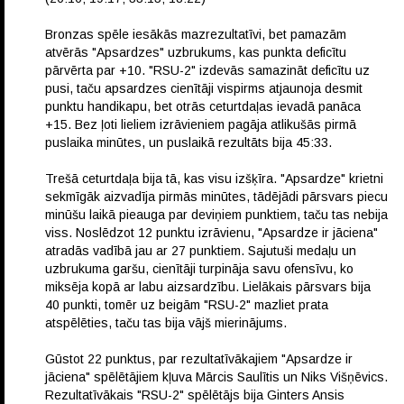
Bronzas spēle iesākās mazrezultatīvi, bet pamazām
atvērās "Apsardzes" uzbrukums, kas punkta deficītu
pārvērta par +10. "RSU-2" izdevās samazināt deficītu uz
pusi, taču apsardzes cienītāji vispirms atjaunoja desmit
punktu handikapu, bet otrās ceturtdaļas ievadā panāca
+15. Bez ļoti lieliem izrāvieniem pagāja atlikušās pirmā
puslaika minūtes, un puslaikā rezultāts bija 45:33.
Trešā ceturtdaļa bija tā, kas visu izšķīra. "Apsardze" krietni
sekmīgāk aizvadīja pirmās minūtes, tādējādi pārsvars piecu
minūšu laikā pieauga par deviņiem punktiem, taču tas nebija
viss. Noslēdzot 12 punktu izrāvienu, "Apsardze ir jāciena"
atradās vadībā jau ar 27 punktiem. Sajutuši medaļu un
uzbrukuma garšu, cienītāji turpināja savu ofensīvu, ko
miksēja kopā ar labu aizsardzību. Lielākais pārsvars bija
40 punkti, tomēr uz beigām "RSU-2" mazliet prata
atspēlēties, taču tas bija vājš mierinājums.
Gūstot 22 punktus, par rezultatīvākajiem "Apsardze ir
jāciena" spēlētājiem kļuva Mārcis Saulītis un Niks Višņēvics.
Rezultatīvākais "RSU-2" spēlētājs bija Ginters Ansis