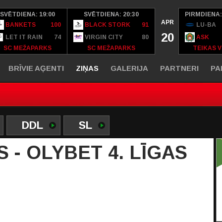
SVĒTDIENA: 19:00
SVĒTDIENA: 20:30
PIRMDIENA:
APR
BANKETS
100
BLACK STORK
91
LU-BA
20
LET IT RAIN
74
VIRGIN CITY
80
ASK
SC MEŽAPARKS
SC MEŽAPARKS
TEIKAS V
BRĪVIE AĢENTI
ZIŅAS
GALERIJA
PARTNERI
PA
DDL
SL
 - OLYBET 4. LĪGAS