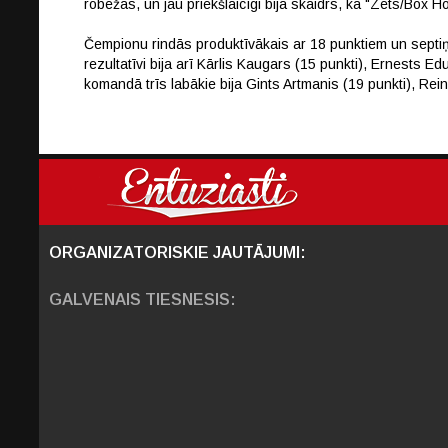
robežās, un jau priekšlaicīgi bija skaidrs, ka "Zets/Box H
Čempionu rindās produktīvākais ar 18 punktiem un septi
rezultatīvi bija arī Kārlis Kaugars (15 punkti), Ernests
komandā trīs labākie bija Gints Artmanis (19 punkti), Rei
ORGANIZATORISKIE JAUTĀJUMI:
GALVENAIS TIESNESIS: