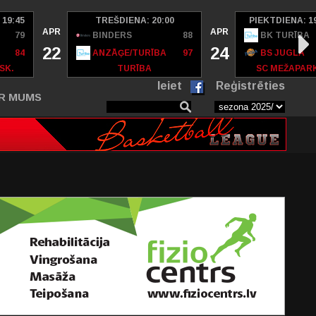
 19:45
TREŠDIENA: 20:00
PIEKTDIENA: 1
APR
APR
79
BINDERS
88
BK TURĪBA
22
24
84
ANZĀĢE/TURĪBA
97
BS JUGLA
SK.
TURĪBA
SC MEŽAPAR
Ieiet
Reģistrēties
R MUMS