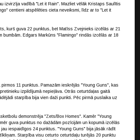
au izvirzīja vadībā "Let it Rain". Mazliet vēlāk Kristaps Saulītis
go" centieni atspēlēties cieta neveiksmi, līdz ar to "Let it
sts, kurš guva 22 punktus, bet Matīss Zvejnieks izcēlās ar 21
m bumbām. Edgars Markūns "Flamingo" rindās izcēlās ar 18
va pirmos 11 punktus. Pamazām ieskrējās "Young Guns", kas
 pretinieku izpildījumā nepieļāva. Otrās ceturtdaļas gaitā
ējādi starpība bija vien daži punkti. Pēc pirmā puslaika uz
u basketbolu demonstrēja "Zets/Box Homes". Kamēr "Young
" tikmēr guva punktus no dažādām pozīcijām un kopumā izcēlās
 jau iespaidīgos 24 punktus. "Young Guns" bija jāsāk rādīt
īkliņam. Starpība visu ceturto ceturtdaļu turējās 20 punktu