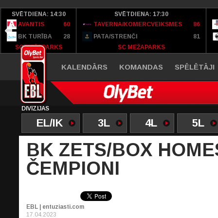
SVĒTDIENA: 14:30
SVĒTDIENA: 17:30
AVANTIS
60
TAVERNA/KOMERCVEIKSMES
86
BK TURĪBA
28
PATA/STRENČI
81
SC MEŽAPARKS
SC MEŽAPARKS
KALENDĀRS
KOMANDAS
SPĒLĒTĀJI
DIVĪZIJAS
EL/IK
3L
4L
5L
BK ZETS/BOX HOMES
ČEMPIONI
EBL | entuziasti.com
17.04.2023