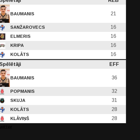
Spēlētāji
REB
21
BAUMANIS
16
SANŽAROVECS
16
ELMERIS
16
KRIPA
16
KOLĀTS
Spēlētāji
EFF
36
BAUMANIS
32
POPMANIS
31
SKUJA
28
KOLĀTS
28
KLĀVIŅŠ
witter