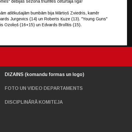
omes" debijas sezonā triumfēs ceturtajā līgā!
ņām atlēkušajām bumbām bija Mārtiņš Zviedris, kamēr
 Eduards Jurgevics (14) un Roberts Ķuze (13). "Young Guns"
nis Ozoliņš (16+15) un Edvards Brolītis (15).
DIZAINS (komandu formas un logo)
FOTO UN VIDEO DEPARTAMENTS
DISCIPLINĀRĀ KOMITEJA