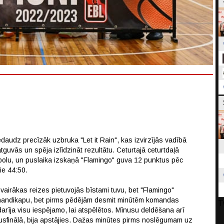
daudz precīzāk uzbruka "Let it Rain", kas izvirzījās vadībā
guvās un spēja izlīdzināt rezultātu. Ceturtajā ceturtdaļā
bolu, un puslaika izskaņā "Flamingo" guva 12 punktus pēc
ie 44:50.
" vairākas reizes pietuvojās bīstami tuvu, bet "Flamingo"
u handikapu, bet pirms pēdējām desmit minūtēm komandas
T
 darīja visu iespējamo, lai atspēlētos. Mīnusu deldēšana arī
pusfinālā, bija apstājies. Dažas minūtes pirms noslēgumam uz