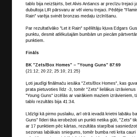
tablo bija neizšķirts, bet Alvis Anšancs ar precīzu trejaci j
dubultoja LIR pārsvaru ar vēl vienu trejaci. Pēdējie "Flamin
Rain" varēja svinēt bronzas medaļu izcīnīšanu.
Par rezultatīvāko "Let it Rain" spēlētāju kļuva Edgars Gu
punktu, desmit atlēkušajām bumbām un piecām pārtvertā
punktiem.
Fināls
BK "Zets/Box Homes" – "Young Guns" 87:69
(21:12; 20:22; 25:10; 21:25)
Ļoti jaudīgi finālmaču iesāka "Zets/Box Homes", kas gu
prata pietuvoties līdz -3, tomēr "Zets" lielākus izrāvienus
"Young Guns" izcēlās ar vairākiem maziem izrāvieniem, tād
tablo rezultāts bija 41:34.
Līdzīgi kā pirmo puslaiku, arī otrā ievadā krietni labāk
Guns" līderi tika ierobežoti un punkti netika gūti, "Zets
ar 17 punktiem pēc kārtas, rezultāta starpībai sasniedzot
sezonas labākais sniegums, tomēr bumba reti krita cauri t