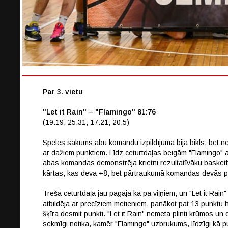
Par 3. vietu
"Let it Rain" – "Flamingo" 81:76
(19:19; 25:31; 17:21; 20:5)
Spēles sākums abu komandu izpildījumā bija bikls, bet ne
ar dažiem punktiem. Līdz ceturtdaļas beigām "Flamingo" at
abas komandas demonstrēja krietni rezultatīvāku basket
kārtas, kas deva +8, bet pārtraukumā komandas devās p
Trešā ceturtdaļa jau pagāja kā pa viļņiem, un "Let it Rain
atbildēja ar precīziem metieniem, panākot pat 13 punkt
šķīra desmit punkti. "Let it Rain" nemeta plinti krūmos un
sekmīgi notika, kamēr "Flamingo" uzbrukums, līdzīgi kā 