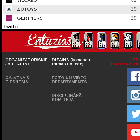
29
ZOTOVS
29
GERTNERS
Twitter
ORGANIZATORISKIE
DIZAINS (komandu
SE
JAUTĀJUMI:
formas un logo)
ENTUZIASTIE
GALVENAIS
FOTO UN VIDEO
TIESNESIS:
DEPARTAMENTS
DISCIPLINĀRĀ
KOMITEJA