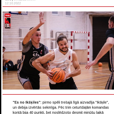
12.10.2022
"Es no Ikšķiles":
pirmo spēli trešajā līgā aizvadīja "Ikšķile",
un debija izvērtās sekmīga. Pēc trim ceturtdaļām komandas
kontā bija 40 punkti, bet noslēdzošo desmit minūšu laikā