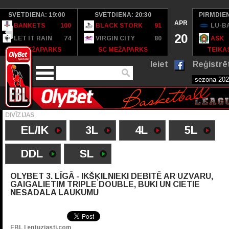
SVĒTDIENA: 19:00
SVĒTDIENA: 20:30
PIRMDIEN
APR
BANKETS
100
BLACK STORK
91
LU-B
20
LET IT RAIN
74
VIRGIN CITY
80
ASK
SC MEŽAPARKS
SC MEŽAPARKS
TEIKAS
Ieiet
Reģistrē
DIVĪZIJAS
EL/IK
3L
4L
5L
DDL
SL
OLYBET 3. LĪGĀ - IKŠĶILNIEKI DEBITĒ AR UZVARU,
GAIGALIETIM TRIPLE DOUBLE, BUKI UN CIETIE
NESADALA LAUKUMU
EBL | entuziasti.com