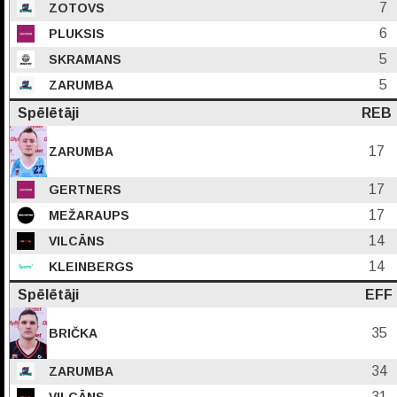
7
ZOTOVS
6
PLUKSIS
5
SKRAMANS
5
ZARUMBA
Spēlētāji
REB
17
ZARUMBA
17
GERTNERS
17
MEŽARAUPS
14
VILCĀNS
14
KLEINBERGS
Spēlētāji
EFF
35
BRIČKA
34
ZARUMBA
31
VILCĀNS