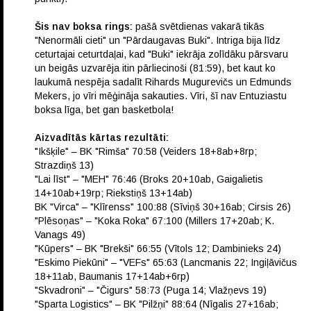
Šis nav boksa rings:
pašā svētdienas vakarā tikās
"Nenormāli cieti" un "Pārdaugavas Buki". Intriga bija līdz
ceturtajai ceturtdaļai, kad "Buki" iekrāja zolīdāku pārsvaru
un beigās uzvarēja itin pārliecinoši (81:59), bet kaut ko
laukumā nespēja sadalīt Rihards Mugurevičs un Edmunds
Mekers, jo vīri mēģināja sakauties. Vīri, šī nav Entuziastu
boksa līga, bet gan basketbola!
Aizvadītās kārtas rezultāti:
"Ikšķile" – BK "Rimša" 70:58 (Veiders 18+8ab+8rp;
Strazdiņš 13)
"Lai līst" – "MEH" 76:46 (Broks 20+10ab, Gaigalietis
14+10ab+19rp; Riekstiņš 13+14ab)
BK "Virca" – "Klīrenss" 100:88 (Sīviņš 30+16ab; Cirsis 26)
"Plēsoņas" – "Koka Roka" 67:100 (Millers 17+20ab; K.
Vanags 49)
"Kūpers" – BK "Brekši" 66:55 (Vītols 12; Dambinieks 24)
"Eskimo Piekūni" – "VEFs" 65:63 (Lancmanis 22; Ingiļāvičus
18+11ab, Baumanis 17+14ab+6rp)
"Skvadroni" – "Čigurs" 58:73 (Puga 14; Vlažņevs 19)
"Sparta Logistics" – BK "Pilžņi" 88:64 (Nīgalis 27+16ab;