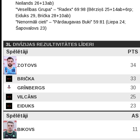
Neilands 26+13ab)
"Veselības Grupa" – "Radex" 69:98 (Bērziņš 25+14ab+6rp;
Eiduks 29, Brička 28+10ab)
"Nenormāli cieti" – "Pārdaugavas Buki" 59:81 (Liepa 24;
Šapovalovs 23)
3L
DIVĪZIJAS REZULTIVITĀTES LĪDERI
Spēlētāji
PTS
34
ZOTOVS
33
BRIČKA
30
GRĪNBERGS
25
VILCĀNS
23
EIDUKS
Spēlētāji
AS
11
BIKOVS