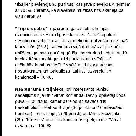
"Ikšķile" pievienoja 30 punktus, kas ļāva pieveikt BK "Rimša"
ar 70:58. Cerams, ka slavenais mūzikas hits skanēja pa
visu ģērbtuvi!
"Triple-double" ir jāciena:
gatavojoties lielajam
uznācienam uz Extra līgas skatuves, Niks Gaigalietis
sestdien iesildīja rokas. Ja ar metienu realizēšanu ne īpaši
labi veicās (5/13), tad virtuozi viņš darbojās ar piespēļu
dalīšanu, jo mača gaitā apgādāja komandas biedrus ar 19
konfektītēm, turklāt guva 14 punktus un izcīnīja 10
atlēkušās bumbas! "MEH" spēlēja atbilstoši savam
nosaukumam, un Gaigalieša "Lai līst" uzvarēja itin
komfortabli – 76:46.
Neapturamais trijnieks:
ļoti interesants punktu
sadalījums bija BK "Virca" komandā. Deviņi spēlētāji kopā
guva 16 punktus, kamēr pārējos 84 savāca trīs
basketbolisti – Matīss Sīviņš (30 punkti un 16 atlēkušās
bumbas), Toms Liepiņš (29 punkti) un Mikus Muižnieks
(25). "Klīrenss" pretī lika komandas spēli, tomēr "Virca"
uzvarēja ar 100:88.