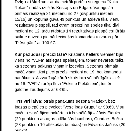
Dvīņu atšķirības:
ar diametrāli pretēju sniegumu "Koka
Rokas" rindās izcēlās Kristaps un Edgars Vanagi. Ja
pirmais realizēja 21 metienu no 27 (divpunktu metieni
15/16) un kopumā guva 49 punktus un atdeva tikai vienu
rezultatīvu piespēli, tad otram precīzi no spēles tikai divi
metieni no 12, taču atdotas 14 rezultatīvas piespēles! Brāļu
saikne noveda pie pārliecinošas komandas uzvaras pār
"Plēsoņām" ar 100:67.
Kur pazudusi precizitāte?
Kristiāns Ketlers vienmēr bijis
viens no "VEFa" atslēgas spēlētājiem, tomēr nevarētu teikt,
ka sezonas sākums viņam ir izdevies. Sezonas pirmajā
mačā viņam tikai pieci precīzi metieni no 19, bet komandai
panākums. Aizvadītajā kārtā skats bija vēl bēdīgāks – trīs
no 16. "VEFs" turēja līdzi "Eskimo Piekūniem", tomēr
galotnē zaudējums ar 63:65.
Trīs vīri laivā:
otrais panākums sezonā "Radex", bez
īpašas piepūles pieveicot "Veselības Grupu" ar 98:69. Visu
maču uzvarētājiem nokārtoja trīs spēlētāji – Jānis Eiduks
(29 punkti un astoņas atlēkušās bumbas), Gundars Brička
(28 punkti un 10 atlēkušās bumbas) un Edvards Jašuks (20
punkti).