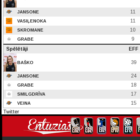
11
JANSONE
11
VASIĻENOKA
10
SKROMANE
9
GRABE
Spēlētāji
EFF
39
BAŠKO
24
JANSONE
18
GRABE
17
SMILGDRĪVA
15
VEINA
Twitter