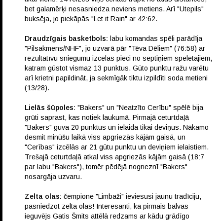
bet galamērķi nesasniedza neviens metiens. Arī "Utepils"
buksēja, jo piekāpās "Let it Rain" ar 42:62.
Draudzīgais basketbols:
labu komandas spēli parādīja
"Pilsakmens/NHF", jo uzvarā pār "Tēva Dēliem" (76:58) ar
rezultatīvu sniegumu izcēlās pieci no septiņiem spēlētājiem,
katram gūstot vismaz 13 punktus. Gūto punktu ražu varētu
arī krietni papildināt, ja sekmīgāk tiktu izpildīti soda metieni
(13/28).
Lielās šūpoles:
"Bakers" un "Neatzīto Cerību" spēlē bija
grūti saprast, kas notiek laukumā. Pirmajā ceturtdaļā
"Bakers" guva 20 punktus un ielaida tikai deviņus. Nākamo
desmit minūšu laikā viss apgriezās kājām gaisā, un
"Cerības" izcēlās ar 21 gūtu punktu un deviņiem ielaistiem.
Trešajā ceturtdaļā atkal viss apgriezās kājām gaisā (18:7
par labu "Bakers"), tomēr pēdējā nogrieznī "Bakers"
nosargāja uzvaru.
Zelta olas:
čempione "Limbaži" ieviesusi jaunu tradīciju,
pasniedzot zelta olas! Interesanti, ka pirmais balvas
ieguvējs Gatis Šmits attēlā redzams ar kādu grādīgo