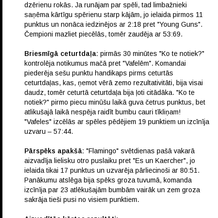
dzērienu rokās. Ja runājam par spēli, tad limbažnieki
saņēma kārtīgu spērienu starp kājām, jo ielaida pirmos 11
punktus un nonāca iedzinējos ar 2:18 pret "Young Guns".
Čempioni mazliet piecēlās, tomēr zaudēja ar 53:69.
Briesmīgā ceturtdaļa:
pirmās 30 minūtes "Ko te notiek?"
kontrolēja notikumus mačā pret "Vafelēm". Komandai
piederēja sešu punktu handikaps pirms ceturtās
ceturtdaļas, kas, ņemot vērā zemo rezultativitāti, bija visai
daudz, tomēr ceturtā ceturtdaļa bija ļoti citādāka. "Ko te
notiek?" pirmo piecu minūšu laikā guva četrus punktus, bet
atlikušajā laikā nespēja raidīt bumbu cauri tīkliņam!
"Vafeles" izcēlās ar spēles pēdējiem 19 punktiem un izcīnīja
uzvaru – 57:44.
Pārspēks apakšā:
"Flamingo" svētdienas pašā vakarā
aizvadīja lielisku otro puslaiku pret "Es un Kaercher", jo
ielaida tikai 17 punktus un uzvarēja pārliecinoši ar 80:51.
Panākumu atslēga bija spēks groza tuvumā, komanda
izcīnīja par 23 atlēkušajām bumbām vairāk un zem groza
sakrāja tieši pusi no visiem punktiem.