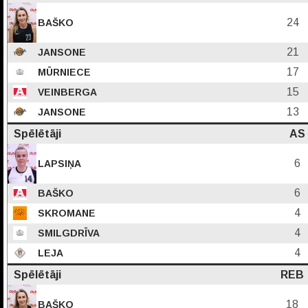
24
BAŠKO
21
JANSONE
17
MŪRNIECE
15
VEINBERGA
13
JANSONE
Spēlētāji
AS
6
LAPSIŅA
6
BAŠKO
4
SKROMANE
4
SMILGDRĪVA
4
LEJA
Spēlētāji
REB
18
BAŠKO