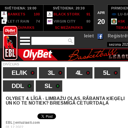
SVĒTDIENA: 19:00
SVĒTDIENA: 20:30
PIRMDIEN
APR
BANKETS
100
BLACK STORK
91
LU-B
20
LET IT RAIN
74
VIRGIN CITY
80
ASK
SC MEŽAPARKS
SC MEŽAPARKS
TEIKAS
Ieiet
Reģistrē
DIVĪZIJAS
EL/IK
3L
4L
5L
DDL
SL
OLYBET 4. LĪGĀ - LIMBAŽU OLAS, RĀBANTA ĶIEĢEĻI
UN KO TE NOTIEK? BRIESMĪGĀ CETURTDAĻA
EBL | entuziasti.com
01.12.2022