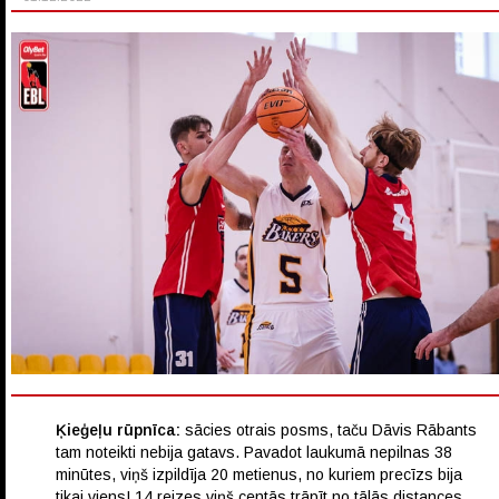
Ķieģeļu rūpnīca:
sācies otrais posms, taču Dāvis Rābants
tam noteikti nebija gatavs. Pavadot laukumā nepilnas 38
minūtes, viņš izpildīja 20 metienus, no kuriem precīzs bija
tikai viens! 14 reizes viņš centās trāpīt no tālās distances,