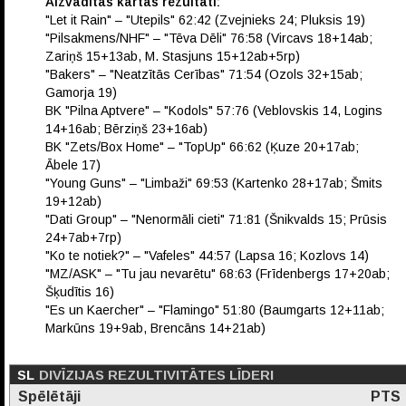
Aizvadītās kārtas rezultāti:
"Let it Rain" – "Utepils" 62:42 (Zvejnieks 24; Pluksis 19)
"Pilsakmens/NHF" – "Tēva Dēli" 76:58 (Vircavs 18+14ab;
Zariņš 15+13ab, M. Stasjuns 15+12ab+5rp)
"Bakers" – "Neatzītās Cerības" 71:54 (Ozols 32+15ab;
Gamorja 19)
BK "Pilna Aptvere" – "Kodols" 57:76 (Veblovskis 14, Logins
14+16ab; Bērziņš 23+16ab)
BK "Zets/Box Home" – "TopUp" 66:62 (Ķuze 20+17ab;
Ābele 17)
"Young Guns" – "Limbaži" 69:53 (Kartenko 28+17ab; Šmits
19+12ab)
"Dati Group" – "Nenormāli cieti" 71:81 (Šnikvalds 15; Prūsis
24+7ab+7rp)
"Ko te notiek?" – "Vafeles" 44:57 (Lapsa 16; Kozlovs 14)
"MZ/ASK" – "Tu jau nevarētu" 68:63 (Frīdenbergs 17+20ab;
Šķudītis 16)
"Es un Kaercher" – "Flamingo" 51:80 (Baumgarts 12+11ab;
Markūns 19+9ab, Brencāns 14+21ab)
SL
DIVĪZIJAS REZULTIVITĀTES LĪDERI
Spēlētāji
PTS