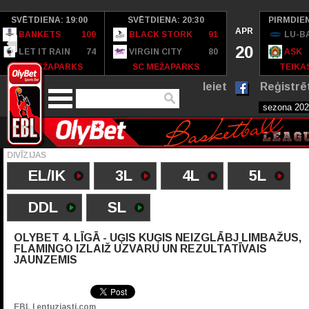
SVĒTDIENA: 19:00
SVĒTDIENA: 20:30
PIRMDIEN
APR
BANKETS
100
BLACK STORK
91
LU-B
20
LET IT RAIN
74
VIRGIN CITY
80
ASK
SC MEŽAPARKS
SC MEŽAPARKS
TEIKAS
Ieiet
Reģistrē
DIVĪZIJAS
EL/IK
3L
4L
5L
DDL
SL
OLYBET 4. LĪGĀ - UĢIS KUĢIS NEIZGLĀBJ LIMBAŽUS,
FLAMINGO IZLAIŽ UZVARU UN REZULTATĪVAIS
JAUNZEMIS
EBL | entuziasti.com