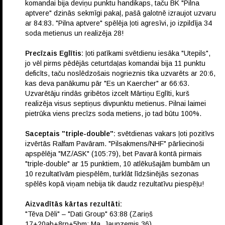
komandai bija deviņu punktu handikaps, taču BK "Pilna
aptvere" dzinās sekmīgi pakaļ, pašā galotnē izraujot uzvaru
ar 84:83. "Pilna aptvere" spēlēja ļoti agresīvi, jo izpildīja 34
soda metienus un realizēja 28!
Precīzais Eglītis:
ļoti patīkami svētdienu iesāka "Utepils",
jo vēl pirms pēdējās ceturtdaļas komandai bija 11 punktu
deficīts, taču noslēdzošais nogrieznis tika uzvarēts ar 20:6,
kas deva panākumu pār "Es un Kaercher" ar 66:63.
Uzvarētāju rindās gribētos izcelt Mārtiņu Eglīti, kurš
realizēja visus septiņus divpunktu metienus. Pilnai laimei
pietrūka viens precīzs soda metiens, jo tad būtu 100%.
Saceptais "triple-double":
svētdienas vakars ļoti pozitīvs
izvērtās Ralfam Pavāram. "Pilsakmens/NHF" pārliecinoši
apspēlēja "MZ/ASK" (105:79), bet Pavarā kontā pirmais
"triple-double" ar 15 punktiem, 10 atlēkušajām bumbām un
10 rezultatīvām piespēlēm, turklāt līdzšinējās sezonas
spēlēs kopā viņam nebija tik daudz rezultatīvu piespēļu!
Aizvadītās kārtas rezultāti:
"Tēva Dēli" – "Dati Group" 63:88 (Zariņš
17+20ab+8rp+5bm; Ma. Jaunzemis 36)