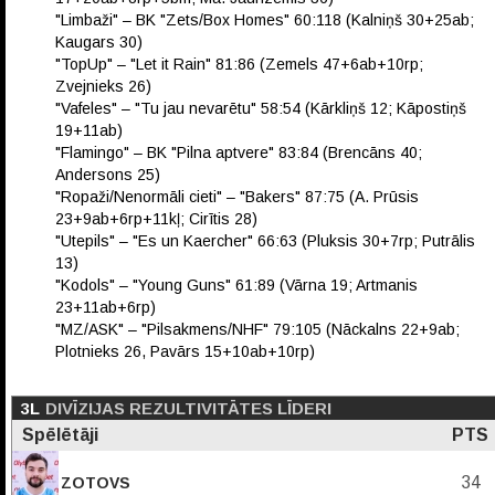
"Limbaži" – BK "Zets/Box Homes" 60:118 (Kalniņš 30+25ab;
Kaugars 30)
"TopUp" – "Let it Rain" 81:86 (Zemels 47+6ab+10rp;
Zvejnieks 26)
"Vafeles" – "Tu jau nevarētu" 58:54 (Kārkliņš 12; Kāpostiņš
19+11ab)
"Flamingo" – BK "Pilna aptvere" 83:84 (Brencāns 40;
Andersons 25)
"Ropaži/Nenormāli cieti" – "Bakers" 87:75 (A. Prūsis
23+9ab+6rp+11kļ; Cirītis 28)
"Utepils" – "Es un Kaercher" 66:63 (Pluksis 30+7rp; Putrālis
13)
"Kodols" – "Young Guns" 61:89 (Vārna 19; Artmanis
23+11ab+6rp)
"MZ/ASK" – "Pilsakmens/NHF" 79:105 (Nāckalns 22+9ab;
Plotnieks 26, Pavārs 15+10ab+10rp)
3L
DIVĪZIJAS REZULTIVITĀTES LĪDERI
Spēlētāji
PTS
34
ZOTOVS