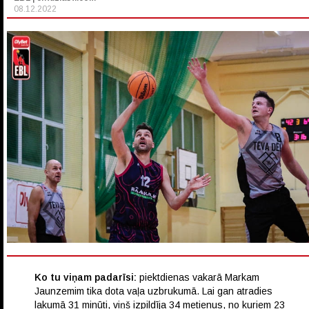
08.12.2022
Ko tu viņam padarīsi:
piektdienas vakarā Markam
Jaunzemim tika dota vaļa uzbrukumā. Lai gan atradies
lakumā 31 minūti, viņš izpildīja 34 metienus, no kuriem 23