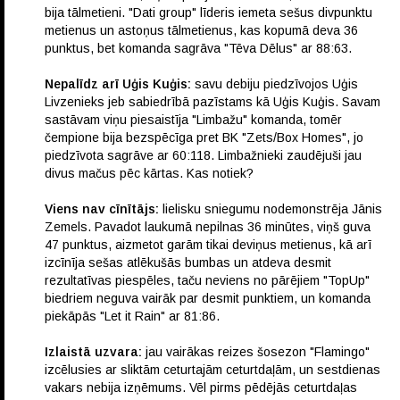
bija tālmetieni. "Dati group" līderis iemeta sešus divpunktu
metienus un astoņus tālmetienus, kas kopumā deva 36
punktus, bet komanda sagrāva "Tēva Dēlus" ar 88:63.
Nepalīdz arī Uģis Kuģis:
savu debiju piedzīvojos Uģis
Livzenieks jeb sabiedrībā pazīstams kā Uģis Kuģis. Savam
sastāvam viņu piesaistīja "Limbažu" komanda, tomēr
čempione bija bezspēcīga pret BK "Zets/Box Homes", jo
piedzīvota sagrāve ar 60:118. Limbažnieki zaudējuši jau
divus mačus pēc kārtas. Kas notiek?
Viens nav cīnītājs:
lielisku sniegumu nodemonstrēja Jānis
Zemels. Pavadot laukumā nepilnas 36 minūtes, viņš guva
47 punktus, aizmetot garām tikai deviņus metienus, kā arī
izcīnīja sešas atlēkušās bumbas un atdeva desmit
rezultatīvas piespēles, taču neviens no pārējiem "TopUp"
biedriem neguva vairāk par desmit punktiem, un komanda
piekāpās "Let it Rain" ar 81:86.
Izlaistā uzvara:
jau vairākas reizes šosezon "Flamingo"
izcēlusies ar sliktām ceturtajām ceturtdaļām, un sestdienas
vakars nebija izņēmums. Vēl pirms pēdējās ceturtdaļas