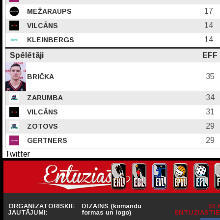
17
MEŽARAUPS
14
VILCĀNS
14
KLEINBERGS
Spēlētāji
EFF
35
BRIČKA
34
ZARUMBA
31
VILCĀNS
29
ZOTOVS
29
GERTNERS
Twitter
ORGANIZATORISKIE
DIZAINS (komandu
SE
JAUTĀJUMI:
formas un logo)
ENTUZIASTIE