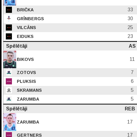
33
BRIČKA
30
GRĪNBERGS
25
VILCĀNS
23
EIDUKS
Spēlētāji
AS
11
BIKOVS
7
ZOTOVS
6
PLUKSIS
5
SKRAMANS
5
ZARUMBA
Spēlētāji
REB
17
ZARUMBA
17
GERTNERS