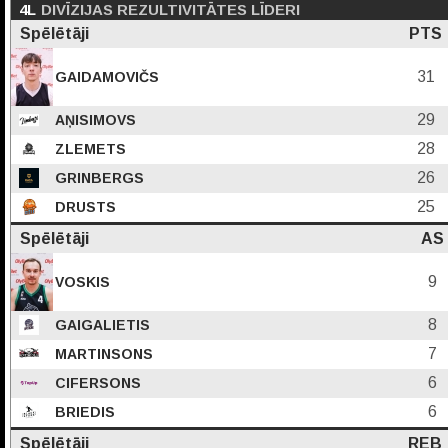
4L
DIVĪZIJAS REZULTIVITĀTES LĪDERI
Spēlētāji
PTS
31
GAIDAMOVIČS
29
AŅISIMOVS
28
ZLEMETS
26
GRINBERGS
25
DRUSTS
Spēlētāji
AS
9
VOSKIS
8
GAIGALIETIS
7
MARTINSONS
6
CIFERSONS
6
BRIEDIS
Spēlētāji
REB