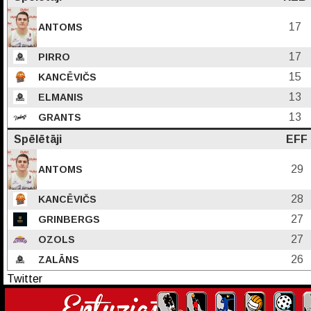
17
ANTOMS
17
PIRRO
15
KANCĒVIČS
13
ELMANIS
13
GRANTS
Spēlētāji
EFF
29
ANTOMS
28
KANCĒVIČS
27
GRINBERGS
27
OZOLS
26
ZALĀNS
Twitter