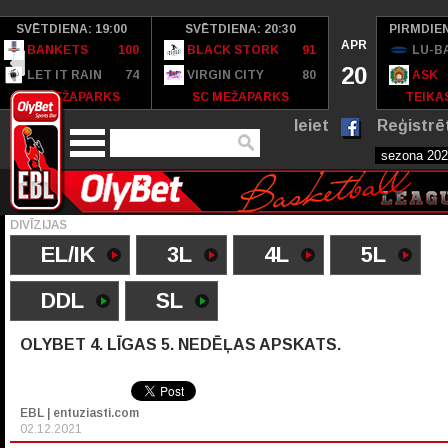
SVĒTDIENA: 19:00
SVĒTDIENA: 20:30
PIRMDIEN
APR
BANKETS
100
BLACK STORK
91
LU-B
20
LET IT RAIN
74
VIRGIN CITY
80
ASK
SC MEŽAPARKS
SC MEŽAPARKS
TEIKAS
Ieiet
Reģistrē
DIVĪZIJAS
EL/IK
3L
4L
5L
DDL
SL
OLYBET 4. LĪGAS 5. NEDĒĻAS APSKATS.
EBL | entuziasti.com
02.12.2021