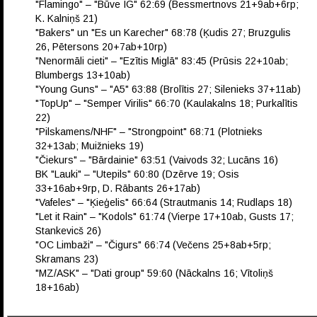
"Flamingo" – "Būve IG" 62:69 (Bessmertnovs 21+9ab+6rp;
K. Kalniņš 21)
"Bakers" un "Es un Karecher" 68:78 (Ķudis 27; Bruzgulis
26, Pētersons 20+7ab+10rp)
"Nenormāli cieti" – "Ezītis Miglā" 83:45 (Prūsis 22+10ab;
Blumbergs 13+10ab)
"Young Guns" – "A5" 63:88 (Brolītis 27; Silenieks 37+11ab)
"TopUp" – "Semper Virilis" 66:70 (Kaulakalns 18; Purkalītis
22)
"Pilskamens/NHF" – "Strongpoint" 68:71 (Plotnieks
32+13ab; Muižnieks 19)
"Čiekurs" – "Bārdainie" 63:51 (Vaivods 32; Lucāns 16)
BK "Lauki" – "Utepils" 60:80 (Dzērve 19; Osis
33+16ab+9rp, D. Rābants 26+17ab)
"Vafeles" – "Ķieģelis" 66:64 (Strautmanis 14; Rudlaps 18)
"Let it Rain" – "Kodols" 61:74 (Vierpe 17+10ab, Gusts 17;
Stankevicš 26)
"OC Limbaži" – "Čigurs" 66:74 (Večens 25+8ab+5rp;
Skramans 23)
"MZ/ASK" – "Dati group" 59:60 (Nāckalns 16; Vītoliņš
18+16ab)