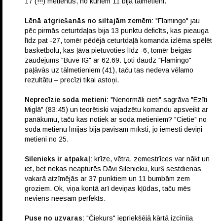
17 (!!!) metienus, no kuriem 11 bija tālmetieni.
Lēnā atgriešanās no siltajām zemēm:
"Flamingo" jau
pēc pirmās ceturtdaļas bija 13 punktu deficīts, kas pieauga
līdz pat -27, tomēr pēdējā ceturtdaļā komanda izlēma spēlēt
basketbolu, kas ļāva pietuvoties līdz -6, tomēr beigās
zaudējums "Būve IG" ar 62:69. Ļoti daudz "Flamingo"
paļāvās uz tālmetieniem (41), taču tas nedeva vēlamo
rezultātu – precīzi tikai astoņi.
Neprecīzie soda metieni:
"Nenormāli cieti" sagrāva "Ezīti
Miglā" (83:45) un teorētiski vajadzētu komandu apsveikt ar
panākumu, taču kas notiek ar soda metieniem? "Cietie" no
soda metienu līnijas bija pavisam mīksti, jo iemesti deviņi
metieni no 25.
Silenieks ir atpakaļ:
krīze, vētra, zemestrīces var nākt un
iet, bet nekas neapturēs Dāvi Silenieku, kurš sestdienas
vakarā atzīmējās ar 37 punktiem un 11 bumbām zem
groziem. Ok, viņa kontā arī deviņas kļūdas, taču mēs
neviens neesam perfekts.
Puse no uzvaras:
"Čiekurs" iepriekšējā kārtā izcīnīja