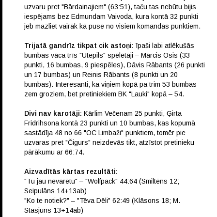
uzvaru pret "Bārdainajiem" (63:51), taču tas nebūtu bijis
iespējams bez Edmundam Vaivoda, kura kontā 32 punkti
jeb mazliet vairāk kā puse no visiem komandas punktiem.
Trijatā gandrīz tikpat cik astoņi:
īpaši labi atlēkušās
bumbas vāca trīs "Utepils" spēlētāji – Mārcis Osis (33
punkti, 16 bumbas, 9 piespēles), Dāvis Rābants (26 punkti
un 17 bumbas) un Reinis Rābants (8 punkti un 20
bumbas). Interesanti, ka viņiem kopā pa trim 53 bumbas
zem groziem, bet pretiniekiem BK "Lauki" kopā – 54.
Divi nav karotāji:
Kārlim Večenam 25 punkti, Ģirta
Fridrihsona kontā 23 punkti un 10 bumbas, kas kopumā
sastādīja 48 no 66 "OC Limbaži" punktiem, tomēr pie
uzvaras pret "Čigurs" neizdevās tikt, atzīstot pretinieku
pārākumu ar 66:74.
Aizvadītās kārtas rezultāti:
"Tu jau nevarētu" – "Wolfpack" 44:64 (Smiltēns 12;
Seipulāns 14+13ab)
"Ko te notiek?" – "Tēva Dēli" 62:49 (Klāsons 18; M.
Stasjuns 13+14ab)