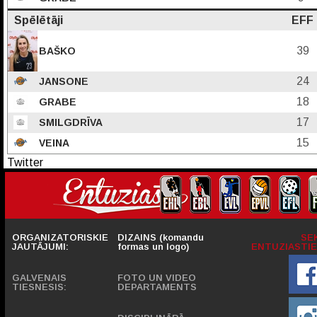
Spēlētāji
EFF
39
BAŠKO
24
JANSONE
18
GRABE
17
SMILGDRĪVA
15
VEINA
Twitter
ORGANIZATORISKIE
DIZAINS (komandu
SE
JAUTĀJUMI:
formas un logo)
ENTUZIASTIE
GALVENAIS
FOTO UN VIDEO
TIESNESIS:
DEPARTAMENTS