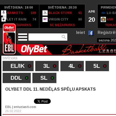
SVĒTDIENA: 19:00
SVĒTDIENA: 20:30
PIRMDIEN
APR
BANKETS
100
BLACK STORK
91
LU-B
20
LET IT RAIN
74
VIRGIN CITY
80
ASK
SC MEŽAPARKS
SC MEŽAPARKS
TEIKAS
Ieiet
Reģistrē
DIVĪZIJAS
EL/IK
3L
4L
5L
DDL
SL
OLYBET DDL 11. NEDĒĻAS SPĒĻU APSKATS
EBL | entuziasti.com
26.02.2022