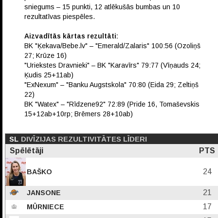
sniegums – 15 punkti, 12 atlēkušās bumbas un 10
rezultatīvas piespēles.
Aizvadītās kārtas rezultāti:
BK "Ķekava/Bebe.lv" – "Emerald/Zalaris" 100:56 (Ozoliņš
27; Krūze 16)
"Uriekstes Dravnieki" – BK "Karavīrs" 79:77 (Vīņauds 24;
Ķudis 25+11ab)
"ExNexum" – "Banku Augstskola" 70:80 (Eida 29; Zeltiņš
22)
BK "Watex" – "Rīdzene92" 72:89 (Pride 16, Tomaševskis
15+12ab+10rp; Brēmers 28+10ab)
SL
DIVĪZIJAS REZULTIVITĀTES LĪDERI
Spēlētāji
PTS
24
BAŠKO
21
JANSONE
17
MŪRNIECE