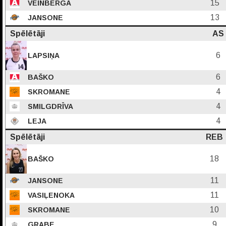
15
VEINBERGA
13
JANSONE
Spēlētāji
AS
6
LAPSIŅA
6
BAŠKO
4
SKROMANE
4
SMILGDRĪVA
4
LEJA
Spēlētāji
REB
18
BAŠKO
11
JANSONE
11
VASIĻENOKA
10
SKROMANE
9
GRABE