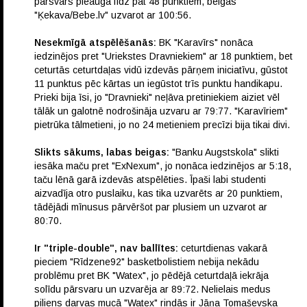
pārsvars pieauga līdz pat 48 punktiem, beigās
"Ķekava/Bebe.lv" uzvarot ar 100:56.
Nesekmīgā atspēlēšanās:
BK "Karavīrs" nonāca
iedzinējos pret "Uriekstes Dravniekiem" ar 18 punktiem, bet
ceturtās ceturtdaļas vidū izdevās pārņem iniciatīvu, gūstot
11 punktus pēc kārtas un iegūstot trīs punktu handikapu.
Prieki bija īsi, jo "Dravnieki" neļāva pretiniekiem aiziet vēl
tālāk un galotnē nodrošināja uzvaru ar 79:77. "Karavīriem"
pietrūka tālmetieni, jo no 24 metieniem precīzi bija tikai divi.
Slikts sākums, labas beigas:
"Banku Augstskola" slikti
iesāka maču pret "ExNexum", jo nonāca iedzinējos ar 5:18,
taču lēnā garā izdevās atspēlēties. Īpaši labi studenti
aizvadīja otro puslaiku, kas tika uzvarēts ar 20 punktiem,
tādējādi mīnusus pārvēršot par plusiem un uzvarot ar
80:70.
Ir "triple-double", nav ballītes:
ceturtdienas vakarā
pieciem "Rīdzene92" basketbolistiem nebija nekādu
problēmu pret BK "Watex", jo pēdējā ceturtdaļā iekrāja
solīdu pārsvaru un uzvarēja ar 89:72. Nelielais medus
piliens darvas mucā "Watex" rindās ir Jāņa Tomaševska