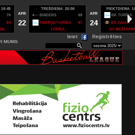
 19:45
TREŠDIENA: 20:00
PIEKTDIENA: 1
APR
APR
79
BINDERS
88
BK TURĪBA
22
24
84
ANZĀĢE/TURĪBA
97
BS JUGLA
SK.
TURĪBA
SC MEŽAPAR
Ieiet
Reģistrēties
R MUMS