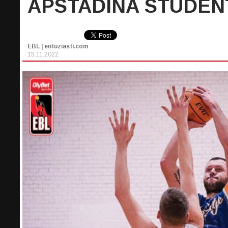
APSTĀDINA STUDEN
EBL | entuziasti.com
15.11.2022