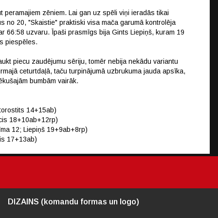
 peramajiem zēniem. Lai gan uz spēli viņi ieradās tikai
us no 20, "Skaistie" praktiski visa mača garumā kontrolēja
ar 66:58 uzvaru. Īpaši prasmīgs bija Gints Liepiņš, kuram 19
s piespēles.
aukt piecu zaudējumu sēriju, tomēr nebija nekādu variantu
pirmajā ceturtdaļā, taču turpinājumā uzbrukuma jauda apsīka,
atlēkušajām bumbām vairāk.
Storostits 14+15ab)
cis 18+10ab+12rp)
Čīma 12; Liepiņš 19+9ab+8rp)
kis 17+13ab)
DIZAINS (komandu formas un logo)