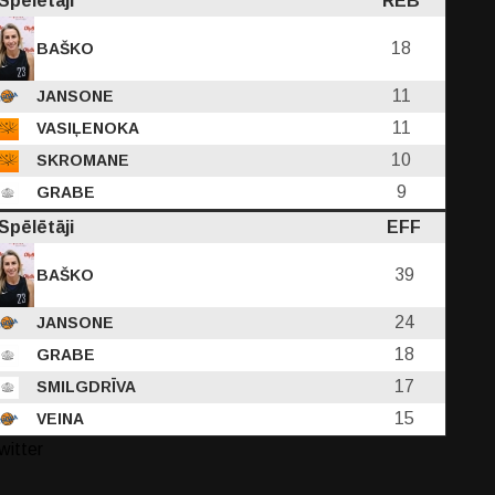
Spēlētāji
REB
18
BAŠKO
11
JANSONE
11
VASIĻENOKA
10
SKROMANE
9
GRABE
Spēlētāji
EFF
39
BAŠKO
24
JANSONE
18
GRABE
17
SMILGDRĪVA
15
VEINA
witter