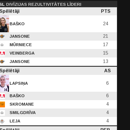
SL
DIVĪZIJAS REZULTIVITĀTES LĪDERI
Spēlētāji
PTS
24
BAŠKO
21
JANSONE
17
MŪRNIECE
15
VEINBERGA
13
JANSONE
Spēlētāji
AS
6
LAPSIŅA
6
BAŠKO
4
SKROMANE
4
SMILGDRĪVA
4
LEJA