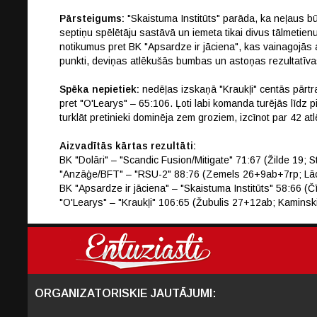
Pārsteigums:
"Skaistuma Institūts" parāda, ka neļaus būt
septiņu spēlētāju sastāvā un iemeta tikai divus tālmetien
notikumus pret BK "Apsardze ir jāciena", kas vainagojās 
punkti, deviņas atlēkušās bumbas un astoņas rezultatīva
Spēka nepietiek:
nedēļas izskaņā "Kraukļi" centās pārtr
pret "O'Learys" – 65:106. Ļoti labi komanda turējās līdz 
turklāt pretinieki dominēja zem groziem, izcīnot par 42 
Aizvadītās kārtas rezultāti:
BK "Dolāri" – "Scandic Fusion/Mitigate" 71:67 (Žilde 19; 
"Anzāģe/BFT" – "RSU-2" 88:76 (Zemels 26+9ab+7rp; Lā
BK "Apsardze ir jāciena" – "Skaistuma Institūts" 58:66 (
"O'Learys" – "Kraukļi" 106:65 (Žubulis 27+12ab; Kamins
ORGANIZATORISKIE JAUTĀJUMI: