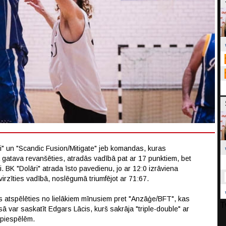
i" un "Scandic Fusion/Mitigate" jeb komandas, kuras
a gatava revanšēties, atradās vadībā pat ar 17 punktiem, bet
. BK "Dolāri" atrada īsto pavedienu, jo ar 12:0 izrāviena
virzīties vadībā, noslēgumā triumfējot ar 71:67.
 atspēlēties no lielākiem mīnusiem pret "Anzāģe/BFT", kas
T
ā var saskatīt Edgars Lācis, kurš sakrāja "triple-double" ar
 piespēlēm.