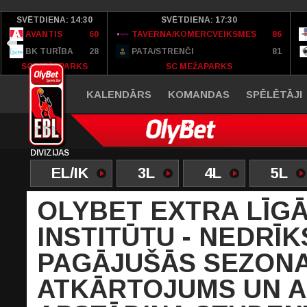
SVĒTDIENA: 14:30
SVĒTDIENA: 17:30
AVANTIS
60
TAVERNA/KOMERCVEIKSMES
86
BK TURĪBA
28
PATA/STRENČI
81
SC MEŽAPARKS
SC MEŽAPARKS
KALENDĀRS
KOMANDAS
SPĒLĒTĀJI
DIVĪZIJAS
EL/IK
3L
4L
5L
OLYBET EXTRA LĪGĀ
INSTITŪTU - NEDRĪK
PAGĀJUŠĀS SEZONA
ATKĀRTOJUMS UN A