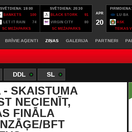
SVĒTDIENA: 19:00
SVĒTDIENA: 20:30
PIRMDIENA:
APR
BANKETS
100
BLACK STORK
91
LU-BA
20
LET IT RAIN
74
VIRGIN CITY
80
ASK
SC MEŽAPARKS
SC MEŽAPARKS
TEIKAS V
BRĪVIE AĢENTI
ZIŅAS
GALERIJA
PARTNERI
PA
DDL
SL
 - SKAISTUMA
ST NECIENĪT,
S FINĀLA
NZĀĢE/BFT