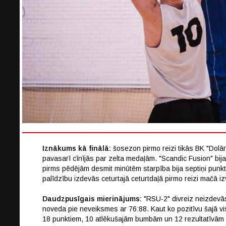
Iznākums kā finālā:
šosezon pirmo reizi tikās BK "Dolār
pavasarī cīnījās par zelta medaļām. "Scandic Fusion" bij
pirms pēdējām desmit minūtēm starpība bija septiņi punkti
palīdzību izdevās ceturtajā ceturtdaļā pirmo reizi mačā iz
Daudzpusīgais mierinājums:
"RSU-2" divreiz neizdevās
noveda pie neveiksmes ar 76:88. Kaut ko pozitīvu šajā vis
18 punktiem, 10 atlēkušajām bumbām un 12 rezultatīvām