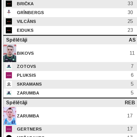
33
BRIČKA
30
GRĪNBERGS
25
VILCĀNS
23
EIDUKS
Spēlētāji
AS
11
BIKOVS
7
ZOTOVS
6
PLUKSIS
5
SKRAMANS
5
ZARUMBA
Spēlētāji
REB
17
ZARUMBA
17
GERTNERS