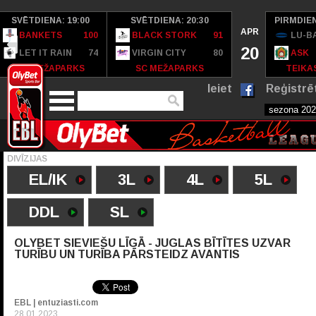
SVĒTDIENA: 19:00
SVĒTDIENA: 20:30
PIRMDIEN
APR
BANKETS
100
BLACK STORK
91
LU-B
20
LET IT RAIN
74
VIRGIN CITY
80
ASK
SC MEŽAPARKS
SC MEŽAPARKS
TEIKAS
Ieiet
Reģistrē
DIVĪZIJAS
EL/IK
3L
4L
5L
DDL
SL
OLYBET SIEVIEŠU LĪGĀ - JUGLAS BĪTĪTES UZVAR
TURĪBU UN TURĪBA PĀRSTEIDZ AVANTIS
EBL | entuziasti.com
28.01.2023