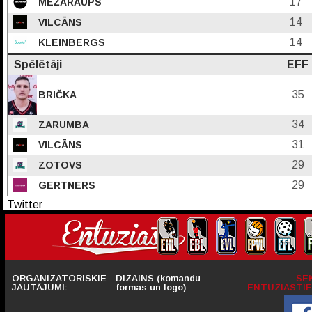
17
MEŽARAUPS
14
VILCĀNS
14
KLEINBERGS
Spēlētāji
EFF
35
BRIČKA
34
ZARUMBA
31
VILCĀNS
29
ZOTOVS
29
GERTNERS
Twitter
ORGANIZATORISKIE
DIZAINS (komandu
SE
JAUTĀJUMI:
formas un logo)
ENTUZIASTIE