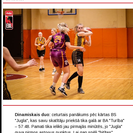
Dinamiskais duo:
ceturtais panākums pēc kārtas BS
"Jugla", kas savu skatītāju priekšā tika galā ar BA "Turība"
– 57:48. Pamati tika ielikti jau pirmajās minūtēs, jo "Jugla"
guva pirmos astoņus punktus. Lai gan spēli "bitītes"