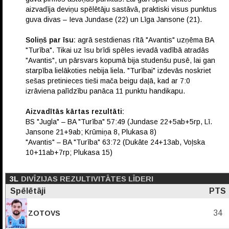
aizvadīja deviņu spēlētāju sastāvā, praktiski visus punktus
guva divas – Ieva Jundase (22) un Līga Jansone (21).
Soliņš par īsu:
agrā sestdienas rītā "Avantis" uzņēma BA
"Turība". Tikai uz īsu brīdi spēles ievadā vadībā atradās
"Avantis", un pārsvars kopumā bija studenšu pusē, lai gan
starpība lielākoties nebija liela. "Turībai" izdevās noskriet
sešas pretinieces tieši mača beigu daļā, kad ar 7:0
izrāviena palīdzību panāca 11 punktu handikapu.
Aizvadītās kārtas rezultāti:
BS "Jugla" – BA "Turība" 57:49 (Jundase 22+5ab+5rp, Lī.
Jansone 21+9ab; Krūmiņa 8, Plukasa 8)
"Avantis" – BA "Turība" 63:72 (Dukāte 24+13ab, Voļska
10+11ab+7rp; Plukasa 15)
3L
DIVĪZIJAS REZULTIVITĀTES LĪDERI
Spēlētāji
PTS
34
ZOTOVS