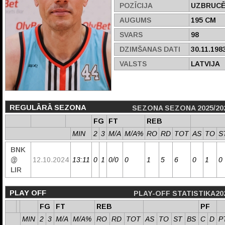
POZĪCIJA
UZBRUCĒ
AUGUMS
195 CM
SVARS
98
DZIMŠANAS DATI
30.11.198
VALSTS
LATVIJA
REGULĀRĀ SEZONA
SEZONA SEZONA 2025/20
FG
FT
REB
MIN
2
3
M/A
M/A%
RO
RD
TOT
AS
TO
S
BNK
@
12.10.2024
13:11
0
1
0/0
0
1
5
6
0
1
0
LIR
PLAY OFF
PLAY-OFF STATISTIKA20
FG
FT
REB
PF
MIN
2
3
M/A
M/A%
RO
RD
TOT
AS
TO
ST
BS
C
D
P