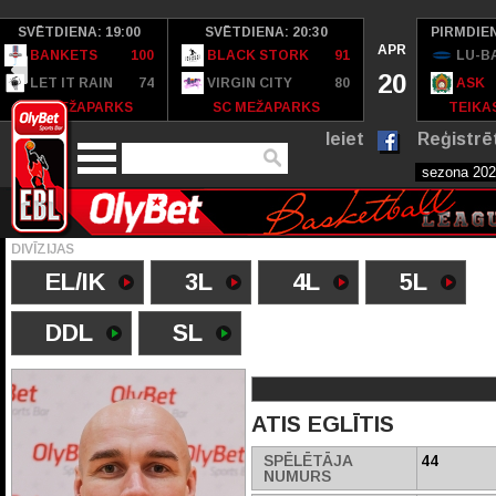
SVĒTDIENA: 19:00
SVĒTDIENA: 20:30
PIRMDIEN
APR
BANKETS
100
BLACK STORK
91
LU-B
20
LET IT RAIN
74
VIRGIN CITY
80
ASK
SC MEŽAPARKS
SC MEŽAPARKS
TEIKAS
Ieiet
Reģistrē
DIVĪZIJAS
EL/IK
3L
4L
5L
DDL
SL
ATIS EGLĪTIS
SPĒLĒTĀJA
44
NUMURS