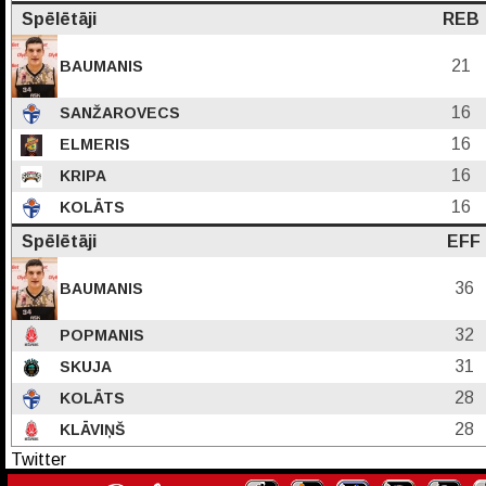
Spēlētāji
REB
21
BAUMANIS
16
SANŽAROVECS
16
ELMERIS
16
KRIPA
16
KOLĀTS
Spēlētāji
EFF
36
BAUMANIS
32
POPMANIS
31
SKUJA
28
KOLĀTS
28
KLĀVIŅŠ
Twitter