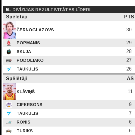
5L
DIVĪZIJAS REZULTIVITĀTES LĪDERI
Spēlētāji
PTS
30
ČERNOGLAZOVS
29
POPMANIS
28
SKUJA
27
PODOLIAKO
26
TAUKULIS
Spēlētāji
AS
11
KLĀVIŅŠ
9
CIFERSONS
7
TAUKULIS
6
RONIS
6
TURIKS