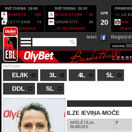
SVĒTDIENA: 19:00
SVĒTDIENA: 20:30
PIRMDIEN
APR
BANKETS
100
BLACK STORK
91
LU-B
20
LET IT RAIN
74
VIRGIN CITY
80
ASK
SC MEŽAPARKS
SC MEŽAPARKS
TEIKAS
Ieiet
Reģistrē
DIVĪZIJAS
EL/IK
3L
4L
5L
DDL
SL
ILZE IEVIŅA-MOČE
SPĒLĒTĀJA
7
NUMURS