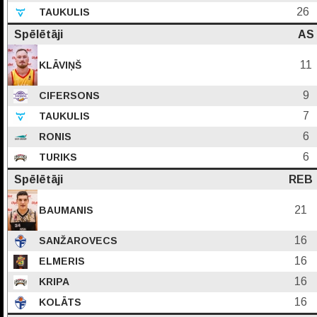
26
TAUKULIS
Spēlētāji
AS
11
KLĀVIŅŠ
9
CIFERSONS
7
TAUKULIS
6
RONIS
6
TURIKS
Spēlētāji
REB
21
BAUMANIS
16
SANŽAROVECS
16
ELMERIS
16
KRIPA
16
KOLĀTS