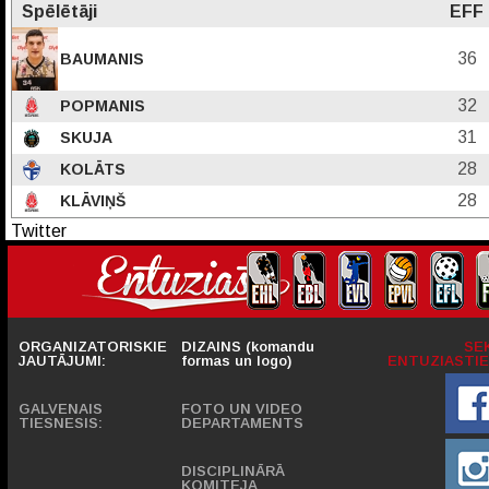
Spēlētāji
EFF
36
BAUMANIS
32
POPMANIS
31
SKUJA
28
KOLĀTS
28
KLĀVIŅŠ
Twitter
ORGANIZATORISKIE
DIZAINS (komandu
SE
JAUTĀJUMI:
formas un logo)
ENTUZIASTIE
GALVENAIS
FOTO UN VIDEO
TIESNESIS:
DEPARTAMENTS
DISCIPLINĀRĀ
KOMITEJA