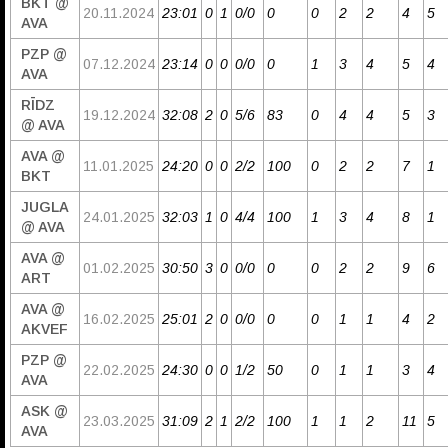
BKT @
20.11.2024
23:01
0
1
0/0
0
0
2
2
4
5
AVA
PZP @
07.12.2024
23:14
0
0
0/0
0
1
3
4
5
4
AVA
RĪDZ
19.12.2024
32:08
2
0
5/6
83
0
4
4
5
3
@ AVA
AVA @
11.01.2025
24:20
0
0
2/2
100
0
2
2
7
1
BKT
JUGLA
24.01.2025
32:03
1
0
4/4
100
1
3
4
8
1
@ AVA
AVA @
01.02.2025
30:50
3
0
0/0
0
0
2
2
9
6
ART
AVA @
16.02.2025
25:01
2
0
0/0
0
0
1
1
4
2
AKVEF
PZP @
22.02.2025
24:30
0
0
1/2
50
0
1
1
3
4
AVA
ASK @
23.03.2025
31:09
2
1
2/2
100
1
1
2
11
5
AVA