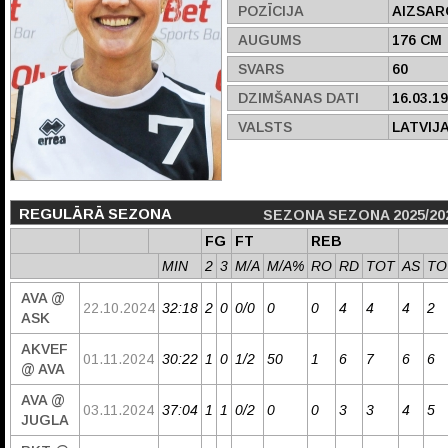
POZĪCIJA
AIZSAR
AUGUMS
176 CM
SVARS
60
DZIMŠANAS DATI
16.03.1
VALSTS
LATVIJ
REGULĀRĀ SEZONA
SEZONA SEZONA 2025/20
FG
FT
REB
MIN
2
3
M/A
M/A%
RO
RD
TOT
AS
TO
AVA @
22.10.2024
32:18
2
0
0/0
0
0
4
4
4
2
ASK
AKVEF
01.11.2024
30:22
1
0
1/2
50
1
6
7
6
6
@ AVA
AVA @
03.11.2024
37:04
1
1
0/2
0
0
3
3
4
5
JUGLA