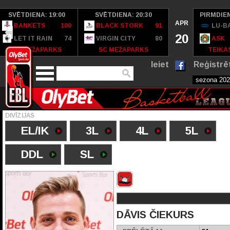
SVĒTDIENA: 19:00
SVĒTDIENA: 20:30
PIRMDIEN
APR
BANKETS
100
BLACK STORK
91
LU-B
20
LET IT RAIN
74
VIRGIN CITY
80
ASK
SC MEŽAPARKS
SC MEŽAPARKS
TEIKAS
Ieiet
Reģistrē
DIVĪZIJAS
EL/IK
3L
4L
5L
DDL
SL
DĀVIS ČIEKURS