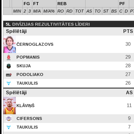
FG
FT
REB
PF
MIN
2
3
M/A
M/A%
RO
RD
TOT
AS
TO
ST
BS
C
D
P
5L
DIVĪZIJAS REZULTIVITĀTES LĪDERI
Spēlētāji
PTS
30
ČERNOGLAZOVS
29
POPMANIS
28
SKUJA
27
PODOLIAKO
26
TAUKULIS
Spēlētāji
AS
11
KLĀVIŅŠ
9
CIFERSONS
7
TAUKULIS