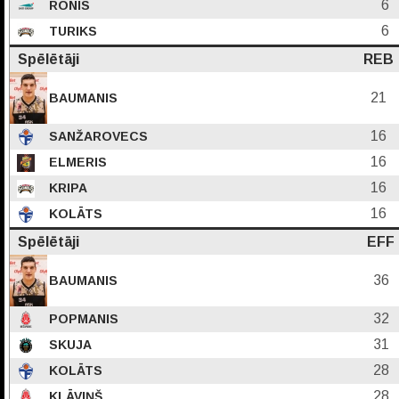
6
RONIS
6
TURIKS
Spēlētāji
REB
21
BAUMANIS
16
SANŽAROVECS
16
ELMERIS
16
KRIPA
16
KOLĀTS
Spēlētāji
EFF
36
BAUMANIS
32
POPMANIS
31
SKUJA
28
KOLĀTS
28
KLĀVIŅŠ