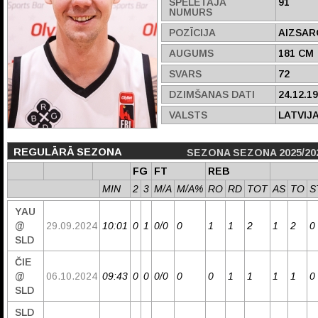
SPĒLĒTĀJA
91
NUMURS
POZĪCIJA
AIZSAR
AUGUMS
181 CM
SVARS
72
DZIMŠANAS DATI
24.12.1
VALSTS
LATVIJ
REGULĀRĀ SEZONA
SEZONA SEZONA 2025/20
FG
FT
REB
MIN
2
3
M/A
M/A%
RO
RD
TOT
AS
TO
S
YAU
@
29.09.2024
10:01
0
1
0/0
0
1
1
2
1
2
0
SLD
ČIE
@
06.10.2024
09:43
0
0
0/0
0
0
1
1
1
1
0
SLD
SLD