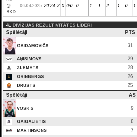
@
06.04.2025
20:24
3
0
0/0
0
1
1
2
1
0
1
BKD
4L
DIVĪZIJAS REZULTIVITĀTES LĪDERI
Spēlētāji
PTS
31
GAIDAMOVIČS
29
AŅISIMOVS
28
ZLEMETS
26
GRINBERGS
25
DRUSTS
Spēlētāji
AS
9
VOSKIS
8
GAIGALIETIS
7
MARTINSONS