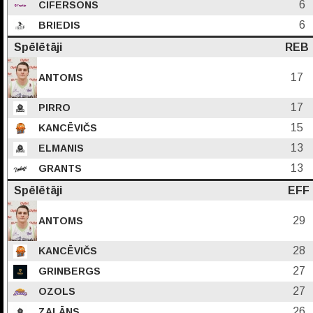
6
CIFERSONS
6
BRIEDIS
Spēlētāji
REB
17
ANTOMS
17
PIRRO
15
KANCĒVIČS
13
ELMANIS
13
GRANTS
Spēlētāji
EFF
29
ANTOMS
28
KANCĒVIČS
27
GRINBERGS
27
OZOLS
26
ZALĀNS