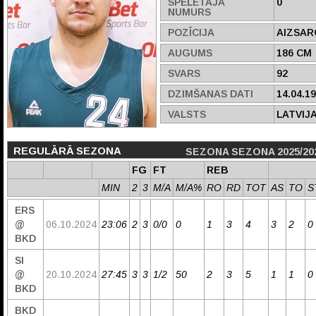
SPĒLĒTĀJA
0
NUMURS
POZĪCIJA
AIZSAR
AUGUMS
186 CM
SVARS
92
DZIMŠANAS DATI
14.04.1
VALSTS
LATVIJ
REGULĀRĀ SEZONA
SEZONA SEZONA 2025/20
FG
FT
REB
MIN
2
3
M/A
M/A%
RO
RD
TOT
AS
TO
S
ERS
@
06.10.2024
23:06
2
3
0/0
0
1
3
4
3
2
0
BKD
SI
@
20.10.2024
27:45
3
3
1/2
50
2
3
5
1
1
0
BKD
BKD