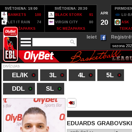
SVĒTDIENA: 19:00
SVĒTDIENA: 20:30
PIRMDIEN
APR
BANKETS
100
BLACK STORK
91
LU-B
20
LET IT RAIN
74
VIRGIN CITY
80
ASK
SC MEŽAPARKS
SC MEŽAPARKS
TEIKAS
Ieiet
Reģistrē
DIVĪZIJAS
EL/IK
3L
4L
5L
DDL
SL
EDUARDS GRABOVSKI