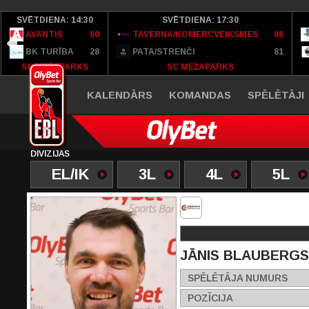
SVĒTDIENA: 14:30
SVĒTDIENA: 17:30
AVANTIS
60
TAVERNA/KOMERCVEIKSMES
86
BK TURĪBA
28
PATA/STRENČI
81
SC MEŽAPARKS
SC MEŽAPARKS
KALENDĀRS
KOMANDAS
SPĒLĒTĀJI
DIVĪZIJAS
EL/IK
3L
4L
5L
JĀNIS BLAUBERGS
SPĒLĒTĀJA NUMURS
POZĪCIJA