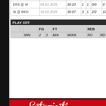
ERS @ SI
09.02.2025
30:23
1
1
0/0
0
SI @ BKD
16.02.2025
30:07
3
1
2/2
1
PLAY OFF
FG
FT
REB
MIN
2
3
M/A
M/A%
RO
RD