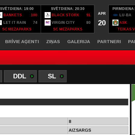
SVĒTDIENA: 19:00
SVĒTDIENA: 20:30
PIRMDIENA:
APR
BANKETS
100
BLACK STORK
91
LU-BA
20
LET IT RAIN
74
VIRGIN CITY
80
ASK
SC MEŽAPARKS
SC MEŽAPARKS
TEIKAS V
BRĪVIE AĢENTI
ZIŅAS
GALERIJA
PARTNERI
PA
DDL
SL
8
AIZSARGS