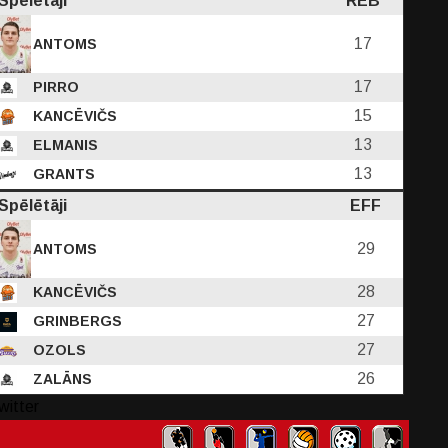
Spēlētāji
REB
17
ANTOMS
17
PIRRO
15
KANCĒVIČS
13
ELMANIS
13
GRANTS
Spēlētāji
EFF
29
ANTOMS
28
KANCĒVIČS
27
GRINBERGS
27
OZOLS
26
ZALĀNS
witter