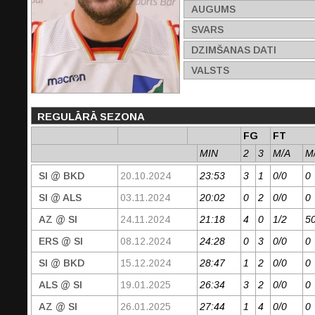
AUGUMS
SVARS
DZIMŠANAS DATI
VALSTS
REGULĀRĀ SEZONA
FG
FT
MIN
2
3
M/A
M
SI @ BKD
20.10.2024
23:53
3
1
0/0
0
SI @ ALS
03.11.2024
20:02
0
2
0/0
0
AZ @ SI
24.11.2024
21:18
4
0
1/2
5
ERS @ SI
08.12.2024
24:28
0
3
0/0
0
SI @ BKD
15.12.2024
28:47
1
2
0/0
0
ALS @ SI
19.01.2025
26:34
3
2
0/0
0
AZ @ SI
26.01.2025
27:44
1
4
0/0
0