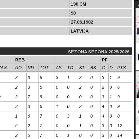
190 CM
90
27.06.1982
LATVIJA
SEZONA SEZONA 2025/2026
REB
PF
/A%
RO
RD
TOT
AS
TO
ST
BS
C
D
PTS
3
3
6
3
1
3
0
3
1
9
2
3
5
0
0
2
0
2
0
6
0
2
7
9
0
0
0
0
3
1
9
3
3
6
1
0
2
0
4
0
9
1
6
7
0
3
1
0
4
0
8
5
2
7
0
0
1
0
3
0
12
2
5
7
0
1
0
0
3
0
14