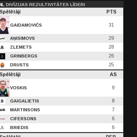
4L
DIVĪZIJAS REZULTIVITĀTES LĪDERI
Spēlētāji
PTS
31
GAIDAMOVIČS
29
AŅISIMOVS
28
ZLEMETS
26
GRINBERGS
25
DRUSTS
Spēlētāji
AS
9
VOSKIS
8
GAIGALIETIS
7
MARTINSONS
6
CIFERSONS
6
BRIEDIS