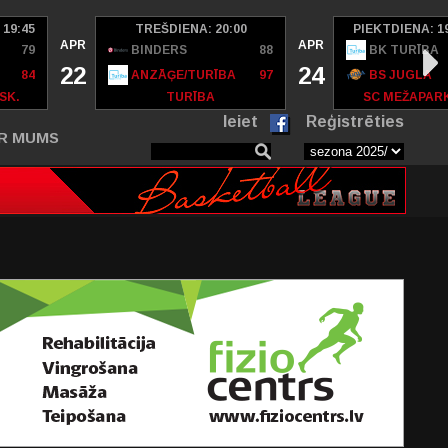
 19:45
TREŠDIENA: 20:00
PIEKTDIENA: 1
APR
APR
79
BINDERS
88
BK TURĪBA
22
24
84
ANZĀĢE/TURĪBA
97
BS JUGLA
SK.
TURĪBA
SC MEŽAPAR
Ieiet
Reģistrēties
R MUMS