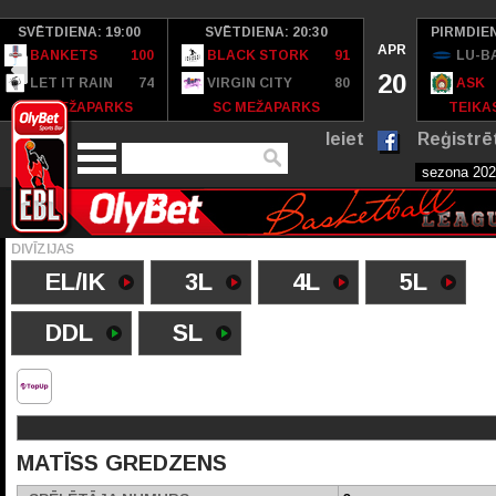
SVĒTDIENA: 19:00
SVĒTDIENA: 20:30
PIRMDIEN
APR
BANKETS
100
BLACK STORK
91
LU-B
20
LET IT RAIN
74
VIRGIN CITY
80
ASK
SC MEŽAPARKS
SC MEŽAPARKS
TEIKAS
Ieiet
Reģistrē
DIVĪZIJAS
EL/IK
3L
4L
5L
DDL
SL
MATĪSS GREDZENS