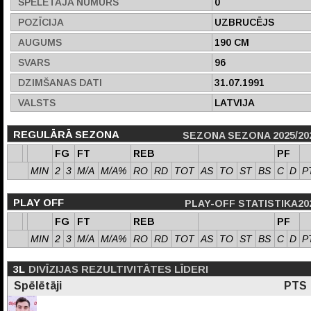
SPĒLĒTĀJA NUMURS
0
POZĪCIJA
UZBRUCĒJS
AUGUMS
190 CM
SVARS
96
DZIMŠANAS DATI
31.07.1991
VALSTS
LATVIJA
REGULĀRĀ SEZONA
SEZONA SEZONA 2025/20
FG
FT
REB
PF
MIN
2
3
M/A
M/A%
RO
RD
TOT
AS
TO
ST
BS
C
D
P
PLAY OFF
PLAY-OFF STATISTIKA20
FG
FT
REB
PF
MIN
2
3
M/A
M/A%
RO
RD
TOT
AS
TO
ST
BS
C
D
P
3L
DIVĪZIJAS REZULTIVITĀTES LĪDERI
Spēlētāji
PTS