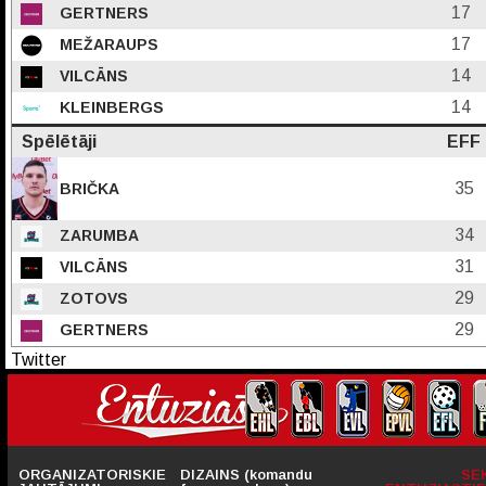
17
GERTNERS
17
MEŽARAUPS
14
VILCĀNS
14
KLEINBERGS
Spēlētāji
EFF
35
BRIČKA
34
ZARUMBA
31
VILCĀNS
29
ZOTOVS
29
GERTNERS
Twitter
ORGANIZATORISKIE
DIZAINS (komandu
SE