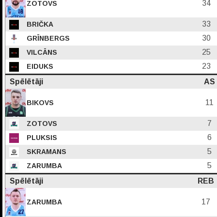
34
ZOTOVS
33
BRIČKA
30
GRĪNBERGS
25
VILCĀNS
23
EIDUKS
Spēlētāji
AS
11
BIKOVS
7
ZOTOVS
6
PLUKSIS
5
SKRAMANS
5
ZARUMBA
Spēlētāji
REB
17
ZARUMBA