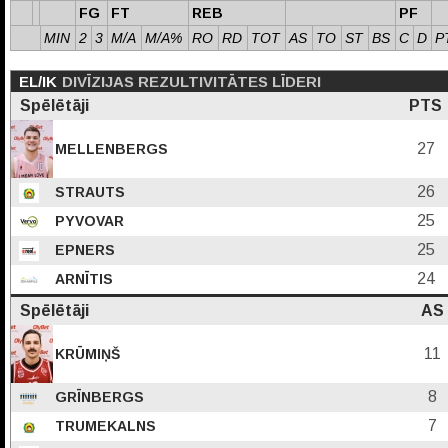
FG
FT
REB
PF
MIN
2
3
M/A
M/A%
RO
RD
TOT
AS
TO
ST
BS
C
D
P
EL/IK
DIVĪZIJAS REZULTIVITĀTES LĪDERI
Spēlētāji
PTS
27
MELLENBERGS
26
STRAUTS
25
PYVOVAR
25
EPNERS
24
ARNĪTIS
Spēlētāji
AS
11
KRŪMIŅŠ
8
GRĪNBERGS
7
TRUMEKALNS