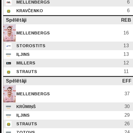
6
MELLENBERGS
6
KRAVČENKO
Spēlētāji
REB
16
MELLENBERGS
13
STOROSTITS
13
IĻJINS
12
MILLERS
11
STRAUTS
Spēlētāji
EFF
37
MELLENBERGS
30
KRŪMIŅŠ
29
IĻJINS
26
STRAUTS
24
ZOTOVS