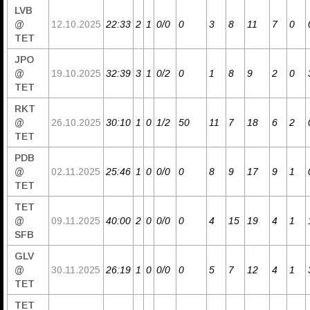
LVB
@
12.10.2025
22:33
2
1
0/0
0
3
8
11
7
0
TET
JPO
@
19.10.2025
32:39
3
1
0/2
0
1
8
9
2
0
TET
RKT
@
26.10.2025
30:10
1
0
1/2
50
11
7
18
6
2
TET
PDB
@
02.11.2025
25:46
1
0
0/0
0
8
9
17
9
1
TET
TET
@
09.11.2025
40:00
2
0
0/0
0
4
15
19
4
1
SFB
GLV
@
30.11.2025
26:19
1
0
0/0
0
5
7
12
4
1
TET
TET