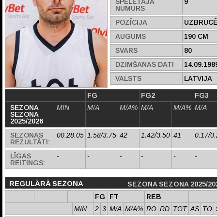
SPĒLĒTĀJA
9
NUMURS
POZĪCIJA
UZBRUCĒ
AUGUMS
190 CM
SVARS
80
DZIMŠANAS DATI
14.09.198
VALSTS
LATVIJA
FG
FG2
FG3
SEZONA
MIN
M/A
M/A%
M/A
M/A%
M/A
SEZONA
2025/2026
SEZONAS
00:28:05
1.58/3.75
42
1.42/3.50
41
0.17/0
REZULTĀTI:
LĪGAS
-
-
-
-
-
-
REITINGS:
REGULĀRĀ SEZONA
SEZONA SEZONA 2025/20
FG
FT
REB
MIN
2
3
M/A
M/A%
RO
RD
TOT
AS
TO