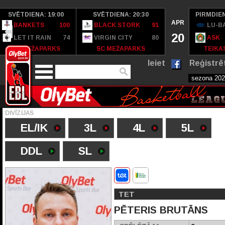
SVĒTDIENA: 19:00
SVĒTDIENA: 20:30
PIRMDIEN
APR
BANKETS
100
BLACK STORK
91
LU-B
20
LET IT RAIN
74
VIRGIN CITY
80
ASK
SC MEŽAPARKS
SC MEŽAPARKS
TEIKAS
Ieiet
Reģistrē
DIVĪZIJAS
EL/IK
3L
4L
5L
DDL
SL
TET
PĒTERIS BRUTĀNS