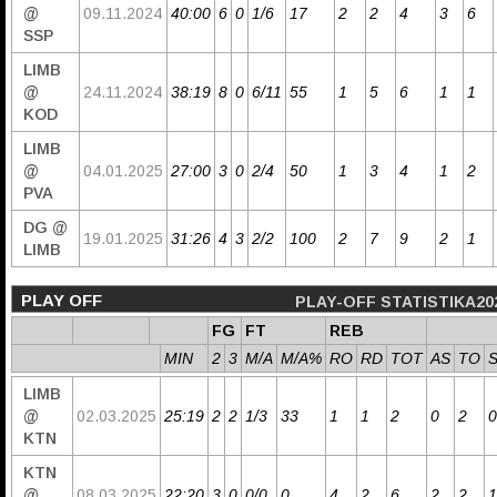
@
09.11.2024
40:00
6
0
1/6
17
2
2
4
3
6
SSP
LIMB
@
24.11.2024
38:19
8
0
6/11
55
1
5
6
1
1
KOD
LIMB
@
04.01.2025
27:00
3
0
2/4
50
1
3
4
1
2
PVA
DG @
19.01.2025
31:26
4
3
2/2
100
2
7
9
2
1
LIMB
PLAY OFF
PLAY-OFF STATISTIKA20
FG
FT
REB
MIN
2
3
M/A
M/A%
RO
RD
TOT
AS
TO
LIMB
@
02.03.2025
25:19
2
2
1/3
33
1
1
2
0
2
0
KTN
KTN
@
08.03.2025
22:20
3
0
0/0
0
4
2
6
2
2
1