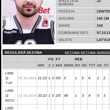
SPĒLĒTĀJA
22
NUMURS
POZĪCIJA
CENTR
AUGUMS
193 CM
SVARS
104
DZIMŠANAS DATI
07.10.1
VALSTS
LATVIJ
REGULĀRĀ SEZONA
SEZONA SEZONA 2025/20
FG
FT
REB
MIN
2
3
M/A
M/A%
RO
RD
TOT
AS
TO
LIMB
@
05.10.2024
21:23
1
0
0/0
0
1
5
6
2
2
TUP
LIMB
@
13.10.2024
33:22
1
0
2/5
40
1
3
4
0
3
BKDZ
LIMB