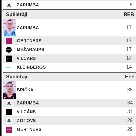
5
ZARUMBA
Spēlētāji
REB
17
ZARUMBA
17
GERTNERS
17
MEŽARAUPS
14
VILCĀNS
14
KLEINBERGS
Spēlētāji
EFF
35
BRIČKA
34
ZARUMBA
31
VILCĀNS
29
ZOTOVS
29
GERTNERS