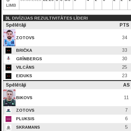
LIMB
3L
DIVĪZIJAS REZULTIVITĀTES LĪDERI
Spēlētāji
PTS
34
ZOTOVS
33
BRIČKA
30
GRĪNBERGS
25
VILCĀNS
23
EIDUKS
Spēlētāji
AS
11
BIKOVS
7
ZOTOVS
6
PLUKSIS
5
SKRAMANS