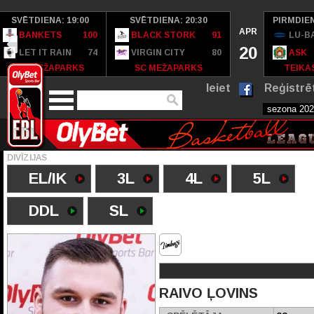
SVĒTDIENA: 19:00
SVĒTDIENA: 20:30
PIRMDIEN
APR
BANKETS
100
BLACK STORK
91
LU-B
20
LET IT RAIN
74
VIRGIN CITY
80
ASK
SC MEŽAPARKS
SC MEŽAPARKS
TEIKAS
Ieiet
Reģistrē
DIVĪZIJAS
EL/IK
3L
4L
5L
DDL
SL
RAIVO ĻOVINS