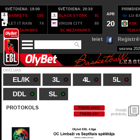
SVĒTDIENA: 19:00
SVĒTDIENA: 20:30
PIRMDIEN
APR
BANKETS
100
BLACK STORK
91
LU-B
20
LET IT RAIN
74
VIRGIN CITY
80
ASK
SC MEŽAPARKS
SC MEŽAPARKS
TEIKAS
Ieiet
Reģistrē
DIVĪZIJAS
EL/IK
3L
4L
5L
DDL
SL
PROTOKOLS
Plakāts pimrs
Printēt
Plakāts pēc
protokolu