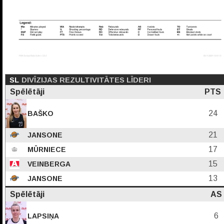
SL
DIVĪZIJAS REZULTIVITĀTES LĪDERI
Spēlētāji
PTS
24
BAŠKO
21
JANSONE
17
MŪRNIECE
15
VEINBERGA
13
JANSONE
Spēlētāji
AS
6
LAPSIŅA