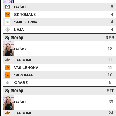
6
BAŠKO
4
SKROMANE
4
SMILGDRĪVA
4
LEJA
Spēlētāji
REB
18
BAŠKO
11
JANSONE
11
VASIĻENOKA
10
SKROMANE
9
GRABE
Spēlētāji
EFF
39
BAŠKO
24
JANSONE