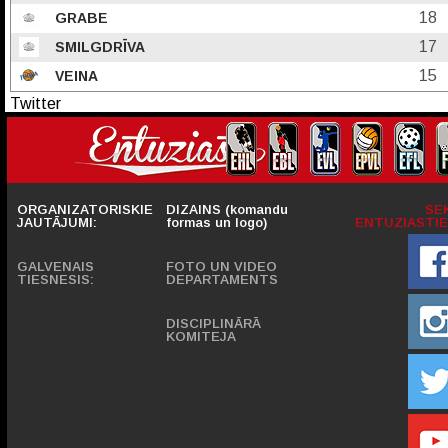
18
GRABE
17
SMILGDRĪVA
15
VEINA
Twitter
ORGANIZATORISKIE
DIZAINS (komandu
SE
JAUTĀJUMI:
formas un logo)
ENTUZIASTIE
GALVENAIS
FOTO UN VIDEO
TIESNESIS:
DEPARTAMENTS
DISCIPLINĀRĀ
KOMITEJA