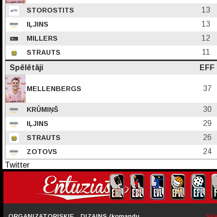
13
STOROSTITS
13
IĻJINS
12
MILLERS
11
STRAUTS
Spēlētāji
EFF
37
MELLENBERGS
30
KRŪMIŅŠ
29
IĻJINS
26
STRAUTS
24
ZOTOVS
Twitter
ORGANIZATORISKIE
DIZAINS (komandu
SE