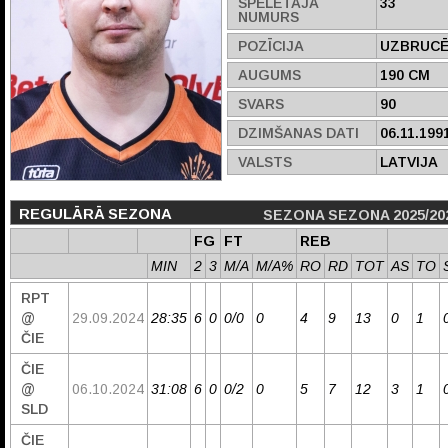
SPĒLĒTĀJA
33
NUMURS
POZĪCIJA
UZBRUCĒ
AUGUMS
190 CM
SVARS
90
DZIMŠANAS DATI
06.11.199
VALSTS
LATVIJA
REGULĀRĀ SEZONA
SEZONA SEZONA 2025/20
FG
FT
REB
MIN
2
3
M/A
M/A%
RO
RD
TOT
AS
TO
RPT
@
29.09.2024
28:35
6
0
0/0
0
4
9
13
0
1
ČIE
ČIE
@
06.10.2024
31:08
6
0
0/2
0
5
7
12
3
1
SLD
ČIE