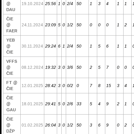
@
19.10.2024
25:56
1
0
2/4
50
1
3
4
1
1
DAU
ČIE
@
24.11.2024
23:09
5
0
1/2
50
0
0
0
1
2
FAER
YEB
@
30.11.2024
29:24
6
1
2/4
50
1
5
6
1
1
ČIE
VFFS
@
08.12.2024
19:32
3
0
3/6
50
2
5
7
0
0
ČIE
FT @
12.01.2025
28:42
3
0
0/2
0
7
8
15
3
4
ČIE
ČIE
@
18.01.2025
29:41
5
0
2/6
33
5
4
9
2
1
GAU
ČIE
@
01.02.2025
26:04
3
0
1/2
50
3
6
9
0
2
DŽP