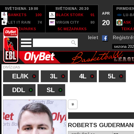
SVĒTDIENA: 19:00
SVĒTDIENA: 20:30
PIRMDIEN
APR
BANKETS
100
BLACK STORK
91
LU-B
20
LET IT RAIN
74
VIRGIN CITY
80
ASK
SC MEŽAPARKS
SC MEŽAPARKS
TEIKAS
Ieiet
Reģistrē
DIVĪZIJAS
EL/IK
3L
4L
5L
DDL
SL
ROBERTS GUDERMAN