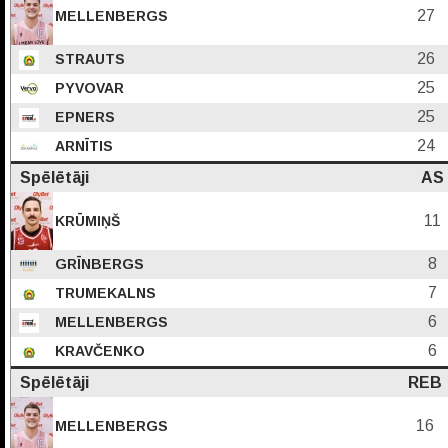
27
MELLENBERGS
26
STRAUTS
25
PYVOVAR
25
EPNERS
24
ARNĪTIS
Spēlētāji
AS
11
KRŪMIŅŠ
8
GRĪNBERGS
7
TRUMEKALNS
6
MELLENBERGS
6
KRAVČENKO
Spēlētāji
REB
16
MELLENBERGS