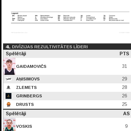
4L
DIVĪZIJAS REZULTIVITĀTES LĪDERI
Spēlētāji
PTS
31
GAIDAMOVIČS
29
AŅISIMOVS
28
ZLEMETS
26
GRINBERGS
25
DRUSTS
Spēlētāji
AS
9
VOSKIS