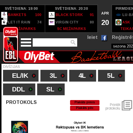
SVĒTDIENA: 19:00
SVĒTDIENA: 20:30
PIRMDIEN
APR
BANKETS
100
BLACK STORK
91
LU-B
20
LET IT RAIN
74
VIRGIN CITY
80
ASK
SC MEŽAPARKS
SC MEŽAPARKS
TEIKAS
Ieiet
Reģistrē
DIVĪZIJAS
EL/IK
3L
4L
5L
DDL
SL
PROTOKOLS
Plakāts pimrs
Printēt
Plakāts pēc
protokolu