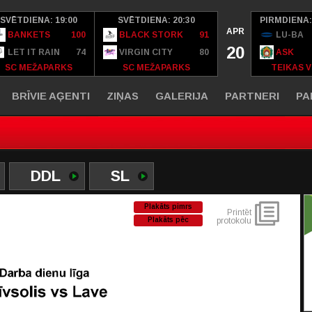
SVĒTDIENA: 19:00
SVĒTDIENA: 20:30
PIRMDIENA:
APR
BANKETS
100
BLACK STORK
91
LU-BA
20
LET IT RAIN
74
VIRGIN CITY
80
ASK
SC MEŽAPARKS
SC MEŽAPARKS
TEIKAS V
BRĪVIE AĢENTI
ZIŅAS
GALERIJA
PARTNERI
PA
DDL
SL
Plakāts pimrs
Printēt
Plakāts pēc
protokolu