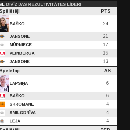
SL
DIVĪZIJAS REZULTIVITĀTES LĪDERI
Spēlētāji
PTS
24
BAŠKO
21
JANSONE
17
MŪRNIECE
15
VEINBERGA
13
JANSONE
Spēlētāji
AS
6
LAPSIŅA
6
BAŠKO
4
SKROMANE
4
SMILGDRĪVA
4
LEJA