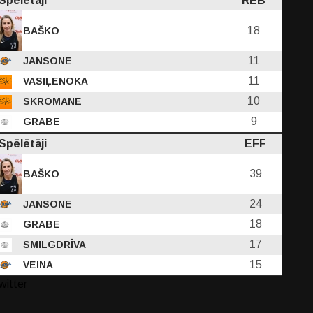
Spēlētāji
REB
18
BAŠKO
11
JANSONE
11
VASIĻENOKA
10
SKROMANE
9
GRABE
Spēlētāji
EFF
39
BAŠKO
24
JANSONE
18
GRABE
17
SMILGDRĪVA
15
VEINA
witter