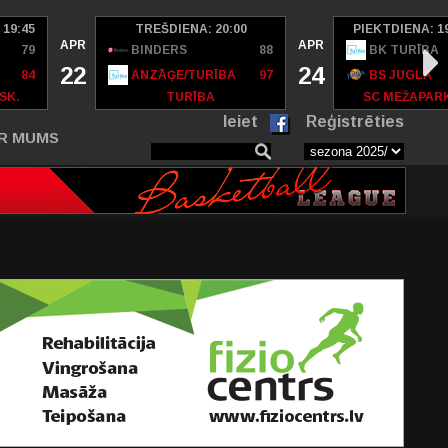
 19:45
TREŠDIENA: 20:00
PIEKTDIENA: 1
APR
APR
79
BINDERS
88
BK TURĪBA
22
24
84
ANZĀĢE/TURĪBA
97
BS JUGLA
SK.
TURĪBA
SC MEŽAPAR
Ieiet
Reģistrēties
R MUMS