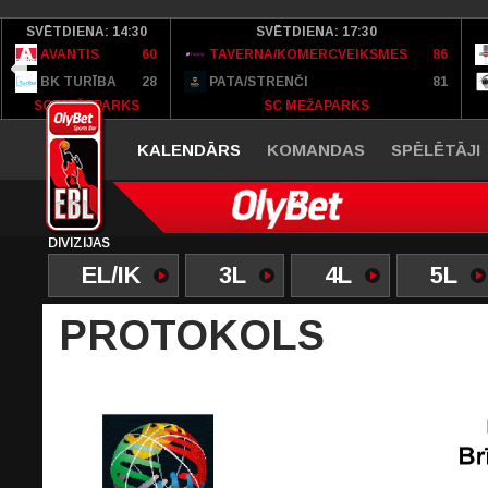
SVĒTDIENA: 14:30
SVĒTDIENA: 17:30
AVANTIS
60
TAVERNA/KOMERCVEIKSMES
86
BK TURĪBA
28
PATA/STRENČI
81
SC MEŽAPARKS
SC MEŽAPARKS
KALENDĀRS
KOMANDAS
SPĒLĒTĀJI
DIVĪZIJAS
EL/IK
3L
4L
5L
PROTOKOLS